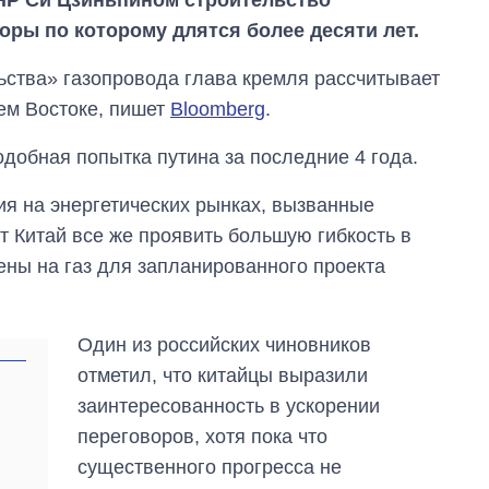
оры по которому длятся более десяти лет.
ьства» газопровода глава кремля рассчитывает
ем Востоке, пишет
Bloomberg
.
подобная попытка путина за последние 4 года.
ия на энергетических рынках, вызванные
т Китай все же проявить большую гибкость в
ены на газ для запланированного проекта
Один из российских чиновников
Дефицит памяти:
как вырос спрос
отметил, что китайцы выразили
на чипы за
заинтересованность в ускорении
последние годы и
что прогнозируют
переговоров, хотя пока что
на 2027-й
существенного прогресса не