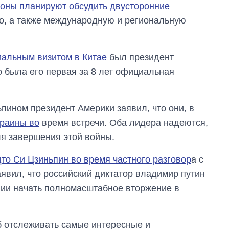
роны планируют обсудить двусторонние
во, а также международную и региональную
альным визитом в Китае
был президент
 была его первая за 8 лет официальная
пином президент Америки заявил, что они, в
краины во
время встречи. Оба лидера надеются,
я завершения этой войны.
дто Си Цзиньпин во время частного разговор
а с
вил, что российский диктатор владимир путин
нии начать полномасштабное вторжение в
об отслеживать самые интересные и