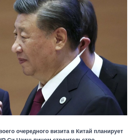
воего очередного визита в Китай планирует
КНР Си Цзиньпином строительство