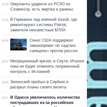
Оккупанты ударили из РСЗО по
22:29
Славянску, есть жертва и ранены
В Германии над военной базой, где
21:45
ремонтируют системы Patriot,
заметили неизвестные БПЛА
Сенат США поддержал
20:55
законопроект об «адских
санкциях» против россии
Миграционный кризис в Сеуте: Италия
20:19
пока не будет отменять пограничный
контроль с Испанией
Зеленский прибыл в Сербию и
19:52
раскрыл планы своего визита
В Одессе увеличилось количество
19:17
пострадавших из-за российских