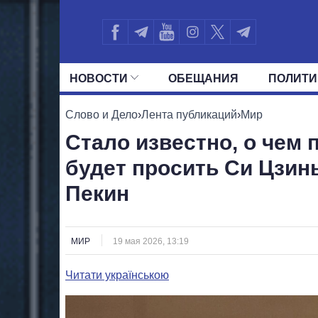
НОВОСТИ
ОБЕЩАНИЯ
ПОЛИТИ
ВСЕ ПОЛИТИКИ
ПРЕЗИДЕНТ И ОФ
Слово и Дело
›
Лента публикаций
›
Мир
Стало известно, о чем 
будет просить Си Цзин
Пекин
МИР
19 мая 2026, 13:19
Читати українською