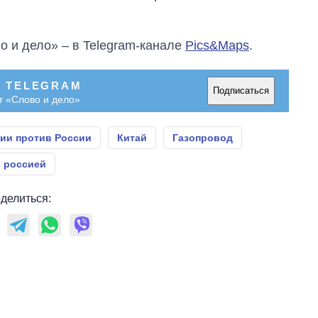
о и дело» – в Telegram-канале
Pics&Maps
.
В TELEGRAM
Подписаться
т «Слово и дело»
ии против России
Китай
Газопровод
 россией
делиться: