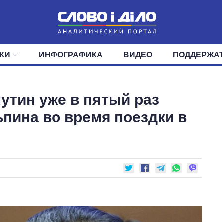
КИ
ИНФОГРАФИКА
ВИДЕО
ПОДДЕРЖА
ИС
ЛЕНТА
ВЕРХОВНАЯ РАДА
СОБЫТИЯ
СТАТЬИ
КАБИНЕТ МИНИСТРОВ
МНЕНИЯ
ОБЗОРЫ
ГЛАВЫ ОБЛАДМИНИ
ДАЙДЖЕСТЫ
путин уже в пятый раз
ПОЛИТИКА
ДЕПУТАТЫ
ЭКОНОМИКА
КОМИТЕТЫ
ФРАКЦИИ
ОБЩЕСТВО
ОКРУГА
МИР
ьпина во время поездки в