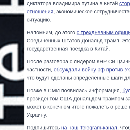
диктатора владимира путина в Китай
сто
отношения
, экономическое сотрудничест
ситуацию.
Напомним, до этого
с трехдневным офици
Соединенных Штатов Дональд Трамп. Это
государственная поездка в Китай.
После разговора с лидером КНР Си Цзинь
частности,
обсуждали войну рф против У
что будут сделаны определенные шаги дл
Позже в СМИ появилась информация,
бу
президентом США Дональдом Трампом зая
может в конечном итоге пожалеть о реше
Украину.
Подпишитесь
на наш Telegram-канал
, чт