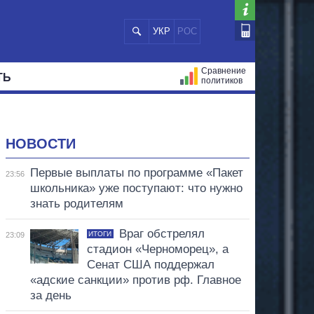
УКР
РОС
Сравнение
ТЬ
политиков
СТРАЦИЙ
МЭРЫ
ВСЕ ПЕРСОНЫ
НОВОСТИ
Первые выплаты по программе «Пакет
23:56
школьника» уже поступают: что нужно
знать родителям
Враг обстрелял
ИТОГИ
23:09
стадион «Черноморец», а
Сенат США поддержал
«адские санкции» против рф. Главное
за день