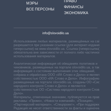
ПРАВО
МЭРЫ
ФИНАНСЫ
ВСЕ ПЕРСОНЫ
ЭКОНОМИКА
info@slovoidilo.ua
Использование любых материалов, размещённых на сайте,
разрешается при указании ссылки (для интернет-изданий —
гиперссылки) на www.slovoidilo.ua. Ссылка (гиперссылка)
обязательна вне зависимости от полного либо частичного
использования материалов.
Аналитическая информация об обещаниях политиков и
чиновников, размещенных на портале slovoidilo.ua, а также
информация о состоянии выполнения этих обещаний,
собрана и обработана ООО «ИА Слово и Дело» и является
собственностью ООО «ИА Слово и Дело». Инфографики,
размещенные на портале slovoidilo.ua, созданы ОО «Система
народного контроля Слово и Дело» и являются
собственностью ОО «Система народного контроля Слово и
Дело».
Материалы, отмеченные значками, публикуются на правах
рекламы: «Промо», «Новости компаний», «Позиция»,
«Партнерский материал», «Спецпроект», «При поддержке».
Редакция не несет ответственности за факты и оценочные