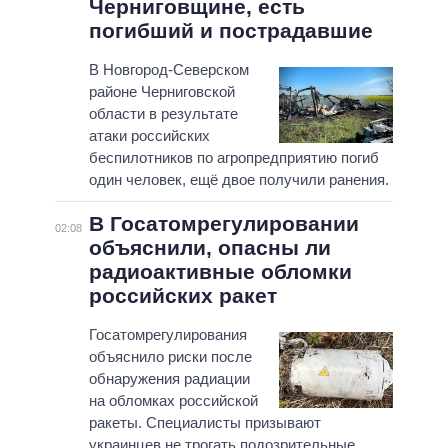
Черниговщине, есть
погибший и пострадавшие
В Новгород-Северском
районе Черниговской
области в результате
атаки российских
беспилотников по агропредприятию погиб
один человек, ещё двое получили ранения.
В Госатомрегулировании
02:08
объяснили, опасны ли
радиоактивные обломки
российских ракет
Госатомрегулирования
объяснило риски после
обнаружения радиации
на обломках российской
ракеты. Специалисты призывают
украинцев не трогать подозрительные