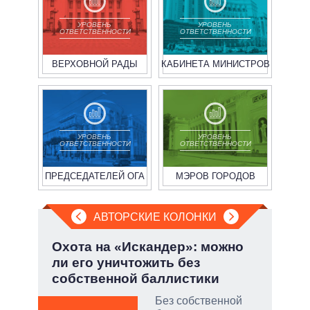
УРОВЕНЬ
УРОВЕНЬ
ОТВЕТСТВЕННОСТИ
ОТВЕТСТВЕННОСТИ
ВЕРХОВНОЙ РАДЫ
КАБИНЕТА МИНИСТРОВ
УРОВЕНЬ
УРОВЕНЬ
ОТВЕТСТВЕННОСТИ
ОТВЕТСТВЕННОСТИ
ПРЕДСЕДАТЕЛЕЙ ОГА
МЭРОВ ГОРОДОВ
АВТОРСКИЕ КОЛОНКИ
:
Охота на «Искандер»: можно
Пят
ли его уничтожить без
Укр
собственной баллистики
тый
Без собственной