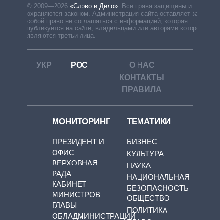
© 2009—2026
«Слово и Дело»
.
Все права защищены и
охраняются законом. Администрация сайта оставляет за
собой право не соглашаться с информацией, которая
публикуется на сайте, владельцами или авторами которой
являются третьи лица.
УКР
РОС
О НАС
КОНТАКТЫ
ПРАВИЛА
МОНИТОРИНГ
ТЕМАТИКИ
ПРЕЗИДЕНТ И
БИЗНЕС
ОФИС
КУЛЬТУРА
ВЕРХОВНАЯ
НАУКА
РАДА
НАЦИОНАЛЬНАЯ
КАБИНЕТ
БЕЗОПАСНОСТЬ
МИНИСТРОВ
ОБЩЕСТВО
ГЛАВЫ
ПОЛИТИКА
ОБЛАДМИНИСТРАЦИЙ