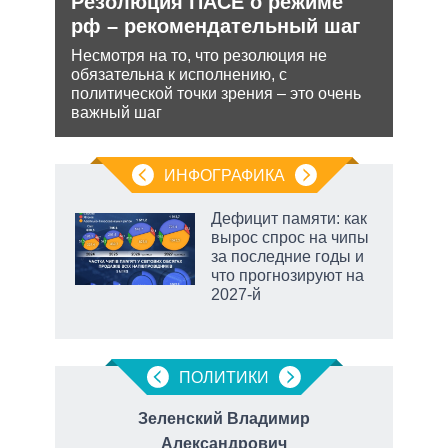
и
Резолюция ПАСЕ о режиме
Укр
О и
рф – рекомендательный шаг
дец
теп
Несмотря на то, что резолюция не
обязательна к исполнению, с
ии на
Деце
политической точки зрения – это очень
 по
позв
важный шаг
кото
без 
ИНФОГРАФИКА
Дефицит памяти: как
вырос спрос на чипы
не за
за последние годы и
асть
что прогнозируют на
елью
2027-й
ПОЛИТИКИ
ч
Зеленский Владимир
В
Александрович