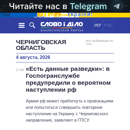
1998
УКР
РОС
НОВОСТИ
ЧЕРНИГОВСКАЯ
все публикации по
тегу
ОБЛАСТЬ
ОБЕЩАНИЯ
ЛЕНТА
ПОЛИТИКА
4 августа, 2026
СОБЫТИЯ
ЭКОНОМИКА
ПОЛИТИКИ
«Есть данные разведки»: в
17:58
СТАТЬИ
ОБЩЕСТВО
Госпогранслужбе
ИНФОГРАФИКА
МНЕНИЯ
МИР
ВСЕ ПОЛИТИКИ
предупредили о вероятном
ОБЗОРЫ
ПРЕЗИДЕНТ И ОФИС
наступлении рф
ВИДЕО
ДАЙДЖЕСТЫ
ВЕРХОВНАЯ РАДА
Армия рф может прибегнуть к провокациям
ПОДДЕРЖАТЬ
КАБИНЕТ МИНИСТРОВ
или попытаться совершить повторное
ГЛАВЫ ОБЛАДМИНИСТРАЦИЙ
наступление на Украину с Черниговского
СРАВНЕНИЕ ПОЛИТИКОВ
направления, заявляют в ГПСУ.
МЭРЫ