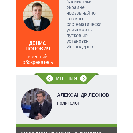
баллистики
Украине
чатые
чрезвычайно
ем
сложно
систематически
уничтожать
а
пусковые
АЛ
установки
Р
ДЕНИС
Искандеров.
ПОПОВИЧ
пол
обо
военный
обозреватель
МНЕНИЯ
АЛЕКСАНДР ЛЕОНОВ
тель
политолог