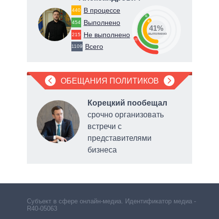
66
В процессе
440
41
Выполнено
40
454
о
41%
Не выполнено
215
выполнено
19
Всего
1109
ОБЕЩАНИЯ ПОЛИТИКОВ
ла
Корецкий пообещал
рку
срочно организовать
встречи с
нии
представителями
бизнеса
утеч
укра
Субъект в сфере онлайн-медиа. Идентификатор медиа –
R40-05063