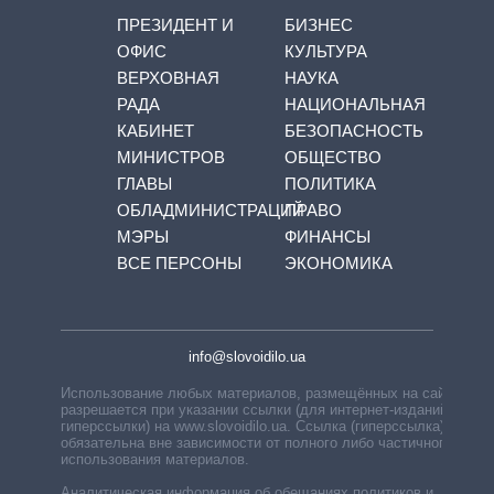
ПРЕЗИДЕНТ И
БИЗНЕС
ОФИС
КУЛЬТУРА
ВЕРХОВНАЯ
НАУКА
РАДА
НАЦИОНАЛЬНАЯ
КАБИНЕТ
БЕЗОПАСНОСТЬ
МИНИСТРОВ
ОБЩЕСТВО
ГЛАВЫ
ПОЛИТИКА
ОБЛАДМИНИСТРАЦИЙ
ПРАВО
МЭРЫ
ФИНАНСЫ
ВСЕ ПЕРСОНЫ
ЭКОНОМИКА
info@slovoidilo.ua
Использование любых материалов, размещённых на сайте,
разрешается при указании ссылки (для интернет-изданий —
гиперссылки) на www.slovoidilo.ua. Ссылка (гиперссылка)
обязательна вне зависимости от полного либо частичного
использования материалов.
Аналитическая информация об обещаниях политиков и