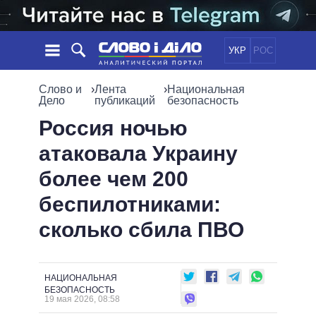
УКР
РОС
НОВОСТИ
Слово и
›
Лента
›
Национальная
Дело
публикаций
безопасность
ОБЕЩАНИЯ
ЛЕНТА
ПОЛИТИКА
Россия ночью
СОБЫТИЯ
ЭКОНОМИКА
атаковала Украину
ПОЛИТИКИ
СТАТЬИ
ОБЩЕСТВО
более чем 200
ИНФОГРАФИКА
МНЕНИЯ
МИР
ВСЕ ПОЛИТИКИ
беспилотниками:
ОБЗОРЫ
ПРЕЗИДЕНТ И ОФИС
ВИДЕО
сколько сбила ПВО
ДАЙДЖЕСТЫ
ВЕРХОВНАЯ РАДА
ПОДДЕРЖАТЬ
КАБИНЕТ МИНИСТРОВ
ГЛАВЫ ОБЛАДМИНИСТРАЦИЙ
СРАВНЕНИЕ ПОЛИТИКОВ
НАЦИОНАЛЬНАЯ
МЭРЫ
БЕЗОПАСНОСТЬ
19 мая 2026, 08:58
ВСЕ ПЕРСОНЫ