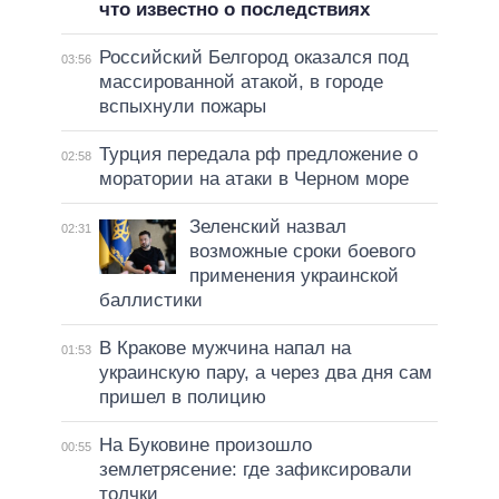
что известно о последствиях
Российский Белгород оказался под
03:56
массированной атакой, в городе
вспыхнули пожары
Турция передала рф предложение о
02:58
моратории на атаки в Черном море
Зеленский назвал
02:31
возможные сроки боевого
применения украинской
баллистики
В Кракове мужчина напал на
01:53
украинскую пару, а через два дня сам
пришел в полицию
На Буковине произошло
00:55
землетрясение: где зафиксировали
толчки