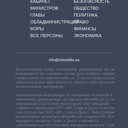
КАБИНЕТ
БЕЗОПАСНОСТЬ
МИНИСТРОВ
ОБЩЕСТВО
ГЛАВЫ
ПОЛИТИКА
ОБЛАДМИНИСТРАЦИЙ
ПРАВО
МЭРЫ
ФИНАНСЫ
ВСЕ ПЕРСОНЫ
ЭКОНОМИКА
info@slovoidilo.ua
Использование любых материалов, размещённых на сайте,
разрешается при указании ссылки (для интернет-изданий —
гиперссылки) на www.slovoidilo.ua. Ссылка (гиперссылка)
обязательна вне зависимости от полного либо частичного
использования материалов.
Аналитическая информация об обещаниях политиков и
чиновников, размещенных на портале slovoidilo.ua, а также
информация о состоянии выполнения этих обещаний,
собрана и обработана ООО «ИА Слово и Дело» и является
собственностью ООО «ИА Слово и Дело». Инфографики,
размещенные на портале slovoidilo.ua, созданы ОО «Система
народного контроля Слово и Дело» и являются
собственностью ОО «Система народного контроля Слово и