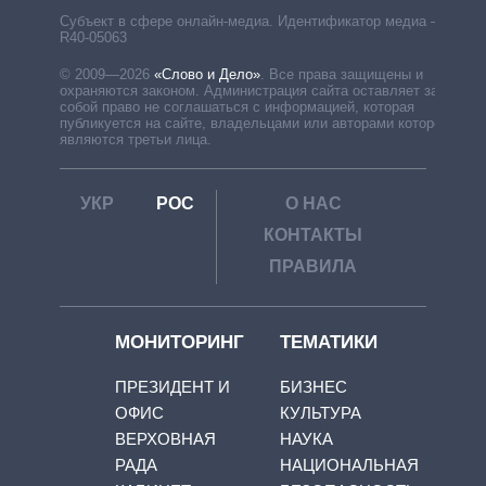
Субъект в сфере онлайн-медиа. Идентификатор медиа –
R40-05063
© 2009—2026
«Слово и Дело»
.
Все права защищены и
охраняются законом. Администрация сайта оставляет за
собой право не соглашаться с информацией, которая
публикуется на сайте, владельцами или авторами которой
являются третьи лица.
УКР
РОС
О НАС
КОНТАКТЫ
ПРАВИЛА
МОНИТОРИНГ
ТЕМАТИКИ
ПРЕЗИДЕНТ И
БИЗНЕС
ОФИС
КУЛЬТУРА
ВЕРХОВНАЯ
НАУКА
РАДА
НАЦИОНАЛЬНАЯ