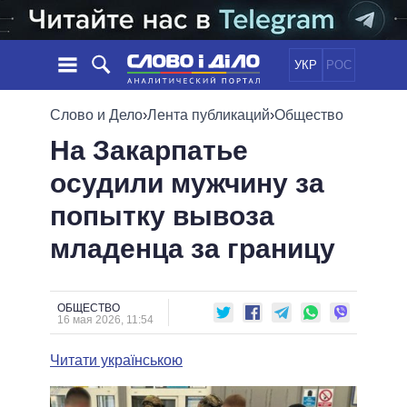
УКР
РОС
НОВОСТИ
Слово и Дело
›
Лента публикаций
›
Общество
На Закарпатье
ОБЕЩАНИЯ
ЛЕНТА
ПОЛИТИКА
осудили мужчину за
СОБЫТИЯ
ЭКОНОМИКА
ПОЛИТИКИ
попытку вывоза
СТАТЬИ
ОБЩЕСТВО
ИНФОГРАФИКА
МНЕНИЯ
МИР
ВСЕ ПОЛИТИКИ
младенца за границу
ОБЗОРЫ
ПРЕЗИДЕНТ И ОФИС
ВИДЕО
ДАЙДЖЕСТЫ
ВЕРХОВНАЯ РАДА
ОБЩЕСТВО
ПОДДЕРЖАТЬ
КАБИНЕТ МИНИСТРОВ
16 мая 2026, 11:54
ГЛАВЫ ОБЛАДМИНИСТРАЦИЙ
СРАВНЕНИЕ ПОЛИТИКОВ
Читати українською
МЭРЫ
ВСЕ ПЕРСОНЫ