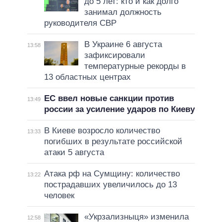
до 5 лет: кто и как долго
занимал должность
руководителя СВР
В Украине 6 августа
13:58
зафиксировали
температурные рекорды в
13 областных центрах
ЕС ввел новые санкции против
13:49
россии за усиление ударов по Киеву
В Киеве возросло количество
13:33
погибших в результате российской
атаки 5 августа
Атака рф на Сумщину: количество
13:22
пострадавших увеличилось до 13
человек
«Укрзализныця» изменила
12:58