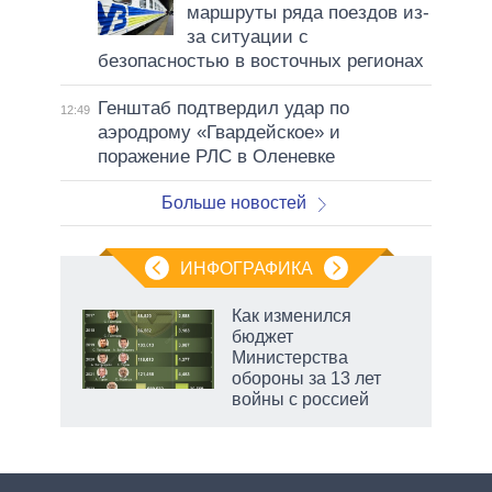
маршруты ряда поездов из-
за ситуации с
безопасностью в восточных регионах
Генштаб подтвердил удар по
12:49
аэродрому «Гвардейское» и
поражение РЛС в Оленевке
Больше новостей
ИНФОГРАФИКА
Как изменился
о
бюджет
Министерства
обороны за 13 лет
ic
войны с россией
маги