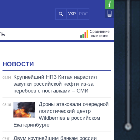
УКР
РОС
Сравнение
ТЬ
политиков
СТРАЦИЙ
МЭРЫ
ВСЕ ПЕРСОНЫ
НОВОСТИ
Крупнейший НПЗ Китая нарастил
08:54
закупки российской нефти из-за
перебоев с поставками – СМИ
Дроны атаковали очередной
08:16
логистический центр
Wildberries в российском
Екатеринбурге
Двум крупнейшим банкам россии
07:51