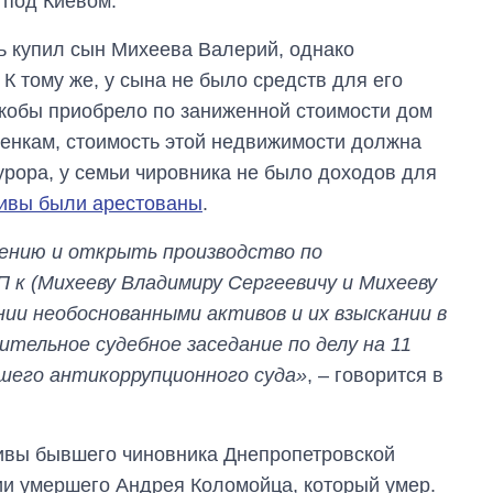
 под Киевом.
магистратуру и
аспирантуру
ль купил сын Михеева Валерий, однако
 К тому же, у сына не было средств для его
кобы приобрело по заниженной стоимости дом
оценкам, стоимость этой недвижимости должна
урора, у семьи чировника не было доходов для
тивы были арестованы
.
рению и открыть производство по
П к (Михееву Владимиру Сергеевичу и Михееву
нии необоснованными активов и их взыскании в
тельное судебное заседание по делу на 11
сшего антикоррупционного суда»
, – говорится в
ивы бывшего чиновника Днепропетровской
ии умершего Андрея Коломойца, который умер.