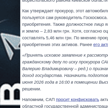
Бориспольского района Киевской области
Как утверждает прокурор, этот автомоби
пользуется сам руководитель Госкосмоса.
приобретения. Также должностное лицо я
и землю – 2,83 млн грн. Хотя, согласно 
составлять 5,46 млн грн. По мнению прок
приобретения этих активов. Ранее
его ак
«Принять исковое заявление к рассмот
гражданскому делу по иску прокурора СА
Валерию Владимировичу – ред.) о призна
доход государства. Назначить подготови
июня 2026 года в 16:00 в помещении Вы
решении.
Напомним, САП
просит конфисковать
акт
областной государственной администрац