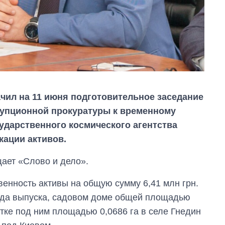
ил на 11 июня подготовительное заседание
рупционной прокуратуры к временному
дарственного космического агентства
ации активов.
ает «Слово и дело».
Как за 10 лет
енность активы на общую сумму 6,41 млн грн.
изменилось
ода выпуска, садовом доме общей площадью
количество
тке под ним площадью 0,0686 га в селе Гнедин
поступающих в
бакалавриат,