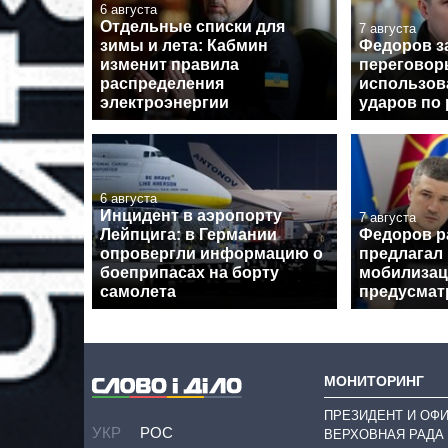
6 августа
Отдельные списки для
7 августа
зимы и лета: Кабмин
Федоров за
изменит правила
переговор
распределения
использова
электроэнергии
ударов по
6 августа
Инцидент в аэропорту
7 августа
Лейпцига: в Германии
Федоров р
опровергли информацию о
предлагал
боеприпасах на борту
мобилизац
самолета
предусмат
МОНИТОРИНГ
ПРЕЗИДЕНТ И ОФ
УКР
РОС
ВЕРХОВНАЯ РАДА