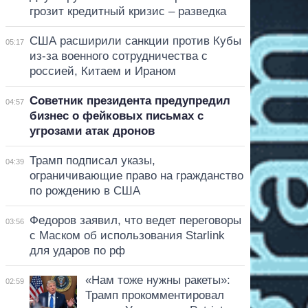
грозит кредитный кризис – разведка
США расширили санкции против Кубы
05:17
из-за военного сотрудничества с
россией, Китаем и Ираном
Советник президента предупредил
04:57
бизнес о фейковых письмах с
угрозами атак дронов
Трамп подписал указы,
04:39
ограничивающие право на гражданство
по рождению в США
Федоров заявил, что ведет переговоры
03:56
с Маском об использования Starlink
для ударов по рф
«Нам тоже нужны ракеты»:
02:59
Трамп прокомментировал