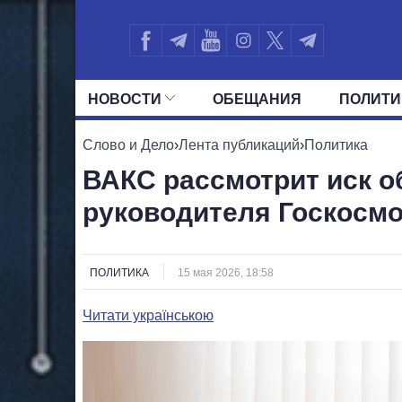
НОВОСТИ
ОБЕЩАНИЯ
ПОЛИТИ
ВСЕ ПОЛИТИКИ
ПРЕЗИДЕНТ И ОФ
Слово и Дело
›
Лента публикаций
›
Политика
ВАКС рассмотрит иск о
руководителя Госкосм
ПОЛИТИКА
15 мая 2026, 18:58
Читати українською