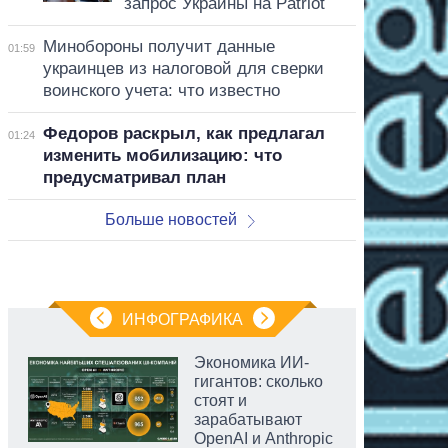
запрос Украины на Patriot
Минобороны получит данные
01:59
украинцев из налоговой для сверки
воинского учета: что известно
Федоров раскрыл, как предлагал
01:24
изменить мобилизацию: что
предусматривал план
Больше новостей
ИНФОГРАФИКА
Экономика ИИ-
гигантов: сколько
стоят и
зарабатывают
OpenAI и Anthropic