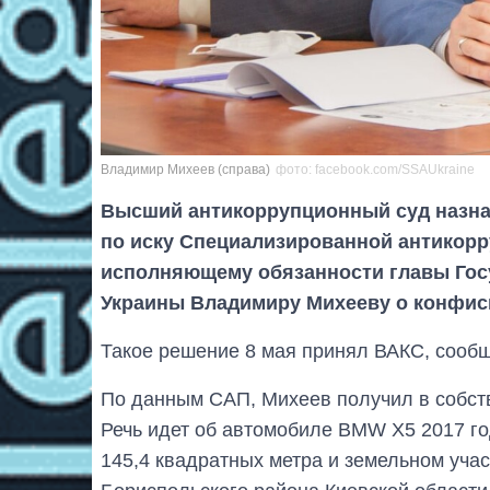
Владимир Михеев (справа)
фото: facebook.com/SSAUkraine
Высший антикоррупционный суд назнач
по иску Специализированной антикор
исполняющему обязанности главы Госу
Украины Владимиру Михееву о конфиск
Такое решение 8 мая принял ВАКС, сообщ
По данным САП, Михеев получил в собств
Речь идет об автомобиле BMW X5 2017 г
145,4 квадратных метра и земельном учас