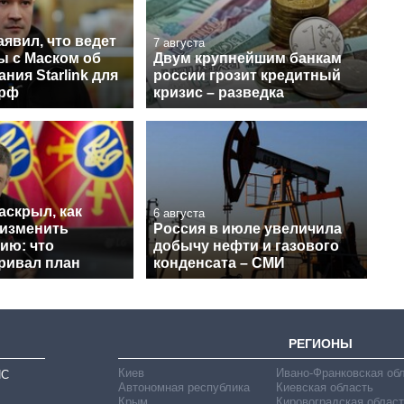
явил, что ведет
7 августа
ы с Маском об
Двум крупнейшим банкам
ния Starlink для
россии грозит кредитный
 рф
кризис – разведка
аскрыл, как
6 августа
 изменить
Россия в июле увеличила
ию: что
добычу нефти и газового
ривал план
конденсата – СМИ
РЕГИОНЫ
Киев
Ивано-Франковская об
ИС
Автономная республика
Киевская область
Крым
Кировоградская област