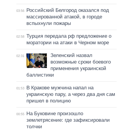
Российский Белгород оказался под
03:56
массированной атакой, в городе
вспыхнули пожары
Турция передала рф предложение о
02:58
моратории на атаки в Черном море
Зеленский назвал
02:31
возможные сроки боевого
применения украинской
баллистики
В Кракове мужчина напал на
01:53
украинскую пару, а через два дня сам
пришел в полицию
На Буковине произошло
00:55
землетрясение: где зафиксировали
толчки