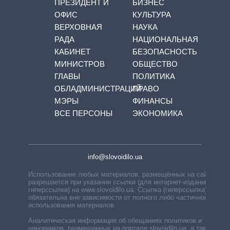
ПРЕЗИДЕНТ И
БИЗНЕС
ОФИС
КУЛЬТУРА
ВЕРХОВНАЯ
НАУКА
РАДА
НАЦИОНАЛЬНАЯ
КАБИНЕТ
БЕЗОПАСНОСТЬ
МИНИСТРОВ
ОБЩЕСТВО
ГЛАВЫ
ПОЛИТИКА
ОБЛАДМИНИСТРАЦИЙ
ПРАВО
МЭРЫ
ФИНАНСЫ
ВСЕ ПЕРСОНЫ
ЭКОНОМИКА
info@slovoidilo.ua
Использование любых материалов, размещённых на сайте,
разрешается при указании ссылки (для интернет-изданий —
гиперссылки) на www.slovoidilo.ua. Ссылка (гиперссылка)
обязательна вне зависимости от полного либо частичного
использования материалов.
Аналитическая информация об обещаниях политиков и
чиновников, размещенных на портале slovoidilo.ua, а также