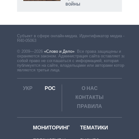
войны
Субъект в сфере онлайн-медиа. Идентификатор медиа –
R40-05063
© 2009—2026
«Слово и Дело»
.
Все права защищены и
охраняются законом. Администрация сайта оставляет за
собой право не соглашаться с информацией, которая
публикуется на сайте, владельцами или авторами которой
являются третьи лица.
УКР
РОС
О НАС
КОНТАКТЫ
ПРАВИЛА
МОНИТОРИНГ
ТЕМАТИКИ