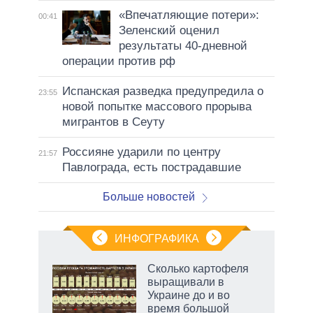
«Впечатляющие потери»:
00:41
Зеленский оценил
результаты 40-дневной
операции против рф
Испанская разведка предупредила о
23:55
новой попытке массового прорыва
мигрантов в Сеуту
Россияне ударили по центру
21:57
Павлограда, есть пострадавшие
Больше новостей
ИНФОГРАФИКА
 как
Сколько картофеля
чипы
выращивали в
ды и
Украине до и во
т на
время большой