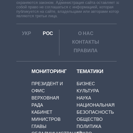
охраняются законом. Администрация сайта оставляет за
собой право не соглашаться с информацией, которая
публикуется на сайте, владельцами или авторами которой
являются третьи лица.
УКР
РОС
О НАС
КОНТАКТЫ
ПРАВИЛА
МОНИТОРИНГ
ТЕМАТИКИ
ПРЕЗИДЕНТ И
БИЗНЕС
ОФИС
КУЛЬТУРА
ВЕРХОВНАЯ
НАУКА
РАДА
НАЦИОНАЛЬНАЯ
КАБИНЕТ
БЕЗОПАСНОСТЬ
МИНИСТРОВ
ОБЩЕСТВО
ГЛАВЫ
ПОЛИТИКА