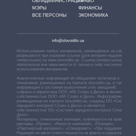
ОБЛАДМИНИСТРАЦИЙ
ПРАВО
МЭРЫ
ФИНАНСЫ
ВСЕ ПЕРСОНЫ
ЭКОНОМИКА
info@slovoidilo.ua
Использование любых материалов, размещённых на сайте,
разрешается при указании ссылки (для интернет-изданий —
гиперссылки) на www.slovoidilo.ua. Ссылка (гиперссылка)
обязательна вне зависимости от полного либо частичного
использования материалов.
Аналитическая информация об обещаниях политиков и
чиновников, размещенных на портале slovoidilo.ua, а также
информация о состоянии выполнения этих обещаний,
собрана и обработана ООО «ИА Слово и Дело» и является
собственностью ООО «ИА Слово и Дело». Инфографики,
размещенные на портале slovoidilo.ua, созданы ОО «Система
народного контроля Слово и Дело» и являются
собственностью ОО «Система народного контроля Слово и
Дело».
Материалы, отмеченные значками, публикуются на правах
рекламы: «Промо», «Новости компаний», «Позиция»,
«Партнерский материал», «Спецпроект», «При поддержке».
Редакция не несет ответственности за факты и оценочные