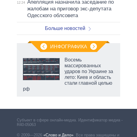
Апелляция назначила заседание по
12:24
жалобам на приговор экс-депутата
Одесского облсовета
Больше новостей
ИНФОГРАФИКА
Восемь
массированных
ков
ударов по Украине за
 за
лето: Киев и область
ости
стали главной целью
рф
Субъект в сфере онлайн-медиа. Идентификатор медиа –
R40-05063
© 2009—2026
«Слово и Дело»
.
Все права защищены и