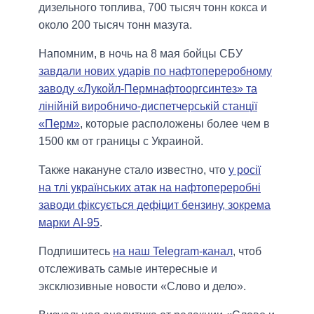
дизельного топлива, 700 тысяч тонн кокса и
около 200 тысяч тонн мазута.
Напомним, в ночь на 8 мая бойцы СБУ
завдали нових ударів по нафтопереробному
заводу «Лукойл-Пермнафтооргсинтез» та
лінійній виробничо-диспетчерській станції
«Перм»
, которые расположены более чем в
1500 км от границы с Украиной.
Также накануне стало известно, что
у росії
на тлі українських атак на нафтопереробні
заводи фіксується дефіцит бензину, зокрема
марки АІ-95
.
Подпишитесь
на наш Telegram-канал
, чтоб
отслеживать самые интересные и
эксклюзивные новости «Слово и дело».