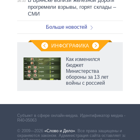
В Брянске вблизи железной дороги
16:33
прогремели взрывы, горят склады –
СМИ
Больше новостей
ИНФОГРАФИКА
 5
Как изменился
го
бюджет
сть
Министерства
ВР
обороны за 13 лет
войны с россией
Субъект в сфере онлайн-медиа. Идентификатор медиа –
R40-05063
© 2009—2026
«Слово и Дело»
.
Все права защищены и
охраняются законом. Администрация сайта оставляет за