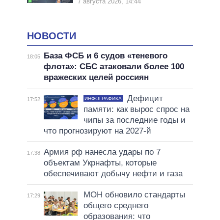
7 августа 2026, 14:44
НОВОСТИ
База ФСБ и 6 судов «теневого
18:05
флота»: СБС атаковали более 100
вражеских целей россиян
Дефицит
ИНФОГРАФИКА
17:52
памяти: как вырос спрос на
чипы за последние годы и
что прогнозируют на 2027-й
Армия рф нанесла удары по 7
17:38
объектам Укрнафты, которые
обеспечивают добычу нефти и газа
МОН обновило стандарты
17:29
общего среднего
образования: что