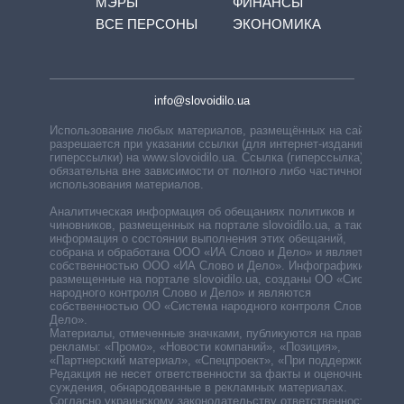
МЭРЫ
ФИНАНСЫ
ВСЕ ПЕРСОНЫ
ЭКОНОМИКА
info@slovoidilo.ua
Использование любых материалов, размещённых на сайте,
разрешается при указании ссылки (для интернет-изданий —
гиперссылки) на www.slovoidilo.ua. Ссылка (гиперссылка)
обязательна вне зависимости от полного либо частичного
использования материалов.
Аналитическая информация об обещаниях политиков и
чиновников, размещенных на портале slovoidilo.ua, а также
информация о состоянии выполнения этих обещаний,
собрана и обработана ООО «ИА Слово и Дело» и является
собственностью ООО «ИА Слово и Дело». Инфографики,
размещенные на портале slovoidilo.ua, созданы ОО «Система
народного контроля Слово и Дело» и являются
собственностью ОО «Система народного контроля Слово и
Дело».
Материалы, отмеченные значками, публикуются на правах
рекламы: «Промо», «Новости компаний», «Позиция»,
«Партнерский материал», «Спецпроект», «При поддержке».
Редакция не несет ответственности за факты и оценочные
суждения, обнародованные в рекламных материалах.
Согласно украинскому законодательству ответственность за