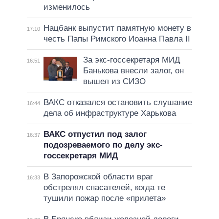
изменилось
Нацбанк выпустит памятную монету в
17:10
честь Папы Римского Иоанна Павла II
За экс-госсекретаря МИД
16:51
Банькова внесли залог, он
вышел из СИЗО
ВАКС отказался остановить слушание
16:44
дела об инфраструктуре Харькова
ВАКС отпустил под залог
16:37
подозреваемого по делу экс-
госсекретаря МИД
В Запорожской области враг
16:33
обстрелял спасателей, когда те
тушили пожар после «прилета»