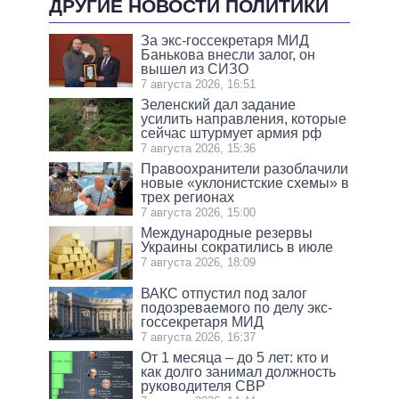
ДРУГИЕ НОВОСТИ ПОЛИТИКИ
За экс-госсекретаря МИД
Банькова внесли залог, он
вышел из СИЗО
7 августа 2026, 16:51
Зеленский дал задание
усилить направления, которые
сейчас штурмует армия рф
7 августа 2026, 15:36
Правоохранители разоблачили
новые «уклонистские схемы» в
трех регионах
7 августа 2026, 15:00
Международные резервы
Украины сократились в июле
7 августа 2026, 18:09
ВАКС отпустил под залог
подозреваемого по делу экс-
госсекретаря МИД
7 августа 2026, 16:37
От 1 месяца – до 5 лет: кто и
как долго занимал должность
руководителя СВР