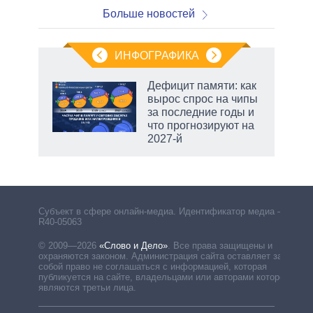
Больше новостей
ИНФОГРАФИКА
 5
Дефицит памяти: как
го
вырос спрос на чипы
сть
за последние годы и
ВР
что прогнозируют на
2027-й
рф
Субъект в сфере онлайн-медиа. Идентификатор медиа –
R40-05063
© 2009—2026
«Слово и Дело»
.
Все права защищены и
охраняются законом. Администрация сайта оставляет за
собой право не соглашаться с информацией, которая
публикуется на сайте, владельцами или авторами которой
являются третьи лица.