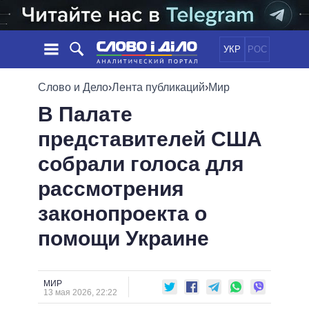
УКР
РОС
НОВОСТИ
Слово и Дело
›
Лента публикаций
›
Мир
В Палате
ОБЕЩАНИЯ
ЛЕНТА
ПОЛИТИКА
представителей США
СОБЫТИЯ
ЭКОНОМИКА
ПОЛИТИКИ
собрали голоса для
СТАТЬИ
ОБЩЕСТВО
ИНФОГРАФИКА
МНЕНИЯ
МИР
ВСЕ ПОЛИТИКИ
рассмотрения
ОБЗОРЫ
ПРЕЗИДЕНТ И ОФИС
законопроекта о
ВИДЕО
ДАЙДЖЕСТЫ
ВЕРХОВНАЯ РАДА
помощи Украине
ПОДДЕРЖАТЬ
КАБИНЕТ МИНИСТРОВ
ГЛАВЫ ОБЛАДМИНИСТРАЦИЙ
СРАВНЕНИЕ ПОЛИТИКОВ
МЭРЫ
МИР
13 мая 2026, 22:22
ВСЕ ПЕРСОНЫ