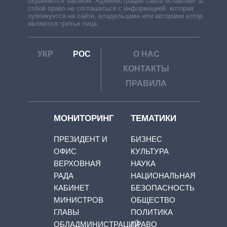
охраняются законом. Администрация сайта оставляет за
собой право не соглашаться с информацией, которая
публикуется на сайте, владельцами или авторами которой
являются третьи лица.
УКР
РОС
О НАС
КОНТАКТЫ
ПРАВИЛА
МОНИТОРИНГ
ТЕМАТИКИ
ПРЕЗИДЕНТ И
БИЗНЕС
ОФИС
КУЛЬТУРА
ВЕРХОВНАЯ
НАУКА
РАДА
НАЦИОНАЛЬНАЯ
КАБИНЕТ
БЕЗОПАСНОСТЬ
МИНИСТРОВ
ОБЩЕСТВО
ГЛАВЫ
ПОЛИТИКА
ОБЛАДМИНИСТРАЦИЙ
ПРАВО