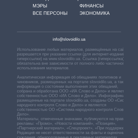
МЭРЫ
ФИНАНСЫ
ВСЕ ПЕРСОНЫ
ЭКОНОМИКА
info@slovoidilo.ua
Использование любых материалов, размещённых на сайте,
разрешается при указании ссылки (для интернет-изданий —
гиперссылки) на www.slovoidilo.ua. Ссылка (гиперссылка)
обязательна вне зависимости от полного либо частичного
использования материалов.
Аналитическая информация об обещаниях политиков и
чиновников, размещенных на портале slovoidilo.ua, а также
информация о состоянии выполнения этих обещаний,
собрана и обработана ООО «ИА Слово и Дело» и является
собственностью ООО «ИА Слово и Дело». Инфографики,
размещенные на портале slovoidilo.ua, созданы ОО «Система
народного контроля Слово и Дело» и являются
собственностью ОО «Система народного контроля Слово и
Дело».
Материалы, отмеченные значками, публикуются на правах
рекламы: «Промо», «Новости компаний», «Позиция»,
«Партнерский материал», «Спецпроект», «При поддержке».
Редакция не несет ответственности за факты и оценочные
суждения, обнародованные в рекламных материалах.