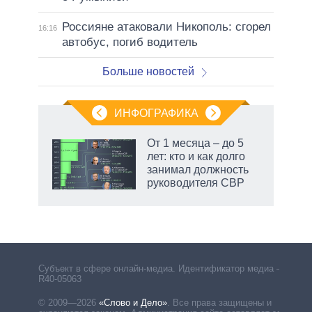
Россияне атаковали Никополь: сгорел
16:16
автобус, погиб водитель
Больше новостей
ИНФОГРАФИКА
 как
От 1 месяца – до 5
чипы
лет: кто и как долго
ды и
занимал должность
т на
руководителя СВР
Субъект в сфере онлайн-медиа. Идентификатор медиа –
R40-05063
© 2009—2026
«Слово и Дело»
.
Все права защищены и