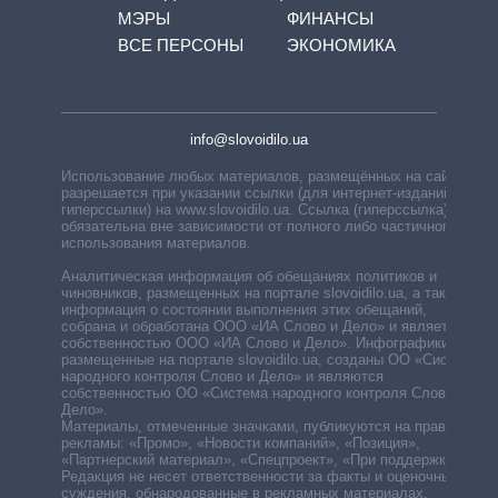
МЭРЫ
ФИНАНСЫ
ВСЕ ПЕРСОНЫ
ЭКОНОМИКА
info@slovoidilo.ua
Использование любых материалов, размещённых на сайте,
разрешается при указании ссылки (для интернет-изданий —
гиперссылки) на www.slovoidilo.ua. Ссылка (гиперссылка)
обязательна вне зависимости от полного либо частичного
использования материалов.
Аналитическая информация об обещаниях политиков и
чиновников, размещенных на портале slovoidilo.ua, а также
информация о состоянии выполнения этих обещаний,
собрана и обработана ООО «ИА Слово и Дело» и является
собственностью ООО «ИА Слово и Дело». Инфографики,
размещенные на портале slovoidilo.ua, созданы ОО «Система
народного контроля Слово и Дело» и являются
собственностью ОО «Система народного контроля Слово и
Дело».
Материалы, отмеченные значками, публикуются на правах
рекламы: «Промо», «Новости компаний», «Позиция»,
«Партнерский материал», «Спецпроект», «При поддержке».
Редакция не несет ответственности за факты и оценочные
суждения, обнародованные в рекламных материалах.