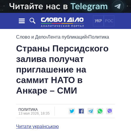
УКР
РОС
НОВОСТИ
Слово и Дело
›
Лента публикаций
›
Политика
Страны Персидского
ОБЕЩАНИЯ
ЛЕНТА
ПОЛИТИКА
залива получат
СОБЫТИЯ
ЭКОНОМИКА
ПОЛИТИКИ
приглашение на
СТАТЬИ
ОБЩЕСТВО
ИНФОГРАФИКА
МНЕНИЯ
МИР
ВСЕ ПОЛИТИКИ
саммит НАТО в
ОБЗОРЫ
ПРЕЗИДЕНТ И ОФИС
Анкаре – СМИ
ВИДЕО
ДАЙДЖЕСТЫ
ВЕРХОВНАЯ РАДА
ПОДДЕРЖАТЬ
КАБИНЕТ МИНИСТРОВ
ГЛАВЫ ОБЛАДМИНИСТРАЦИЙ
ПОЛИТИКА
СРАВНЕНИЕ ПОЛИТИКОВ
13 мая 2026, 18:35
МЭРЫ
Читати українською
ВСЕ ПЕРСОНЫ