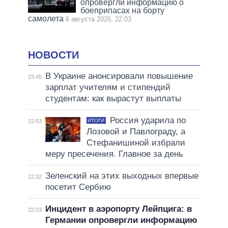
опровергли информацию о
боеприпасах на борту
самолета
6 августа 2026, 22:03
НОВОСТИ
В Украине анонсировали повышение
23:45
зарплат учителям и стипендий
студентам: как вырастут выплаты
Россия ударила по
ИТОГИ
22:53
Лозовой и Павлограду, а
Стефанишиной избрали
меру пресечения. Главное за день
Зеленский на этих выходных впервые
22:32
посетит Сербию
Инцидент в аэропорту Лейпцига: в
22:03
Германии опровергли информацию