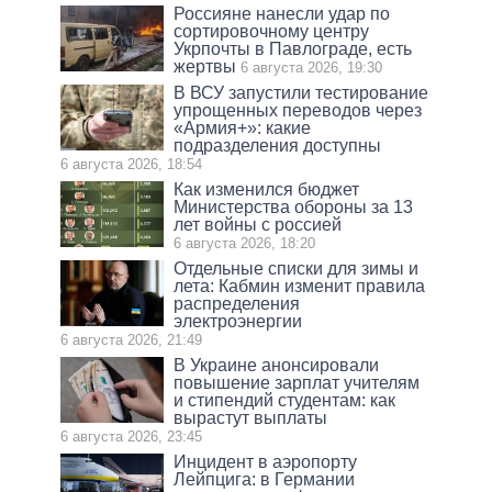
Россияне нанесли удар по
сортировочному центру
Укрпочты в Павлограде, есть
жертвы
6 августа 2026, 19:30
В ВСУ запустили тестирование
упрощенных переводов через
«Армия+»: какие
подразделения доступны
6 августа 2026, 18:54
Как изменился бюджет
Министерства обороны за 13
лет войны с россией
6 августа 2026, 18:20
Отдельные списки для зимы и
лета: Кабмин изменит правила
распределения
электроэнергии
6 августа 2026, 21:49
В Украине анонсировали
повышение зарплат учителям
и стипендий студентам: как
вырастут выплаты
6 августа 2026, 23:45
Инцидент в аэропорту
Лейпцига: в Германии