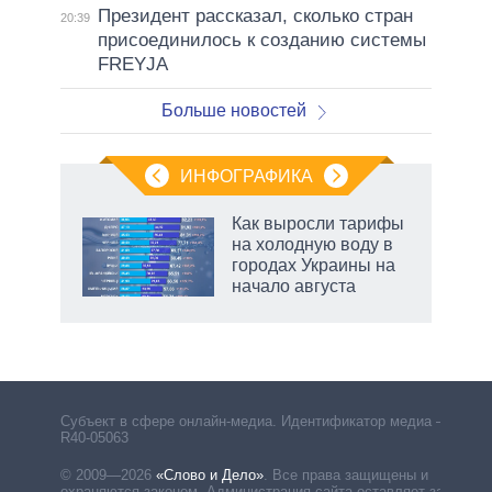
Президент рассказал, сколько стран
20:39
присоединилось к созданию системы
FREYJA
Больше новостей
ИНФОГРАФИКА
Как выросли тарифы
о
на холодную воду в
городах Украины на
начало августа
ic
маги
Субъект в сфере онлайн-медиа. Идентификатор медиа –
R40-05063
© 2009—2026
«Слово и Дело»
.
Все права защищены и
охраняются законом. Администрация сайта оставляет за