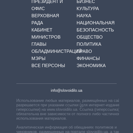
ПРЕЗИДЕНТ И
БИЗНЕС
ОФИС
КУЛЬТУРА
ВЕРХОВНАЯ
НАУКА
РАДА
НАЦИОНАЛЬНАЯ
КАБИНЕТ
БЕЗОПАСНОСТЬ
МИНИСТРОВ
ОБЩЕСТВО
ГЛАВЫ
ПОЛИТИКА
ОБЛАДМИНИСТРАЦИЙ
ПРАВО
МЭРЫ
ФИНАНСЫ
ВСЕ ПЕРСОНЫ
ЭКОНОМИКА
info@slovoidilo.ua
Использование любых материалов, размещённых на сайте,
разрешается при указании ссылки (для интернет-изданий —
гиперссылки) на www.slovoidilo.ua. Ссылка (гиперссылка)
обязательна вне зависимости от полного либо частичного
использования материалов.
Аналитическая информация об обещаниях политиков и
чиновников, размещенных на портале slovoidilo.ua, а также