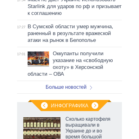
Starlink для ударов по рф и призывает
к соглашению
В Сумской области умер мужчина,
17:27
раненный в результате вражеской
атаки на рынок в Белополье
Оккупанты получили
17:01
указание на «свободную
охоту» в Херсонской
области – ОВА
Больше новостей
ИНФОГРАФИКА
Сколько картофеля
выращивали в
не за
Украине до и во
асть
время большой