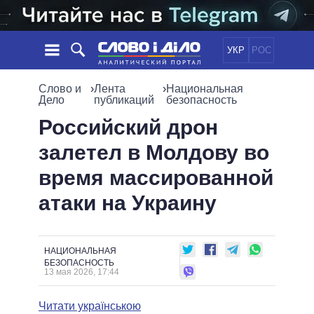
УКР
РОС
НОВОСТИ
Слово и
›
Лента
›
Национальная
Дело
публикаций
безопасность
ОБЕЩАНИЯ
ЛЕНТА
ПОЛИТИКА
Российский дрон
СОБЫТИЯ
ЭКОНОМИКА
залетел в Молдову во
ПОЛИТИКИ
СТАТЬИ
ОБЩЕСТВО
время массированной
ИНФОГРАФИКА
МНЕНИЯ
МИР
ВСЕ ПОЛИТИКИ
атаки на Украину
ОБЗОРЫ
ПРЕЗИДЕНТ И ОФИС
ВИДЕО
ДАЙДЖЕСТЫ
ВЕРХОВНАЯ РАДА
ПОДДЕРЖАТЬ
КАБИНЕТ МИНИСТРОВ
НАЦИОНАЛЬНАЯ
ГЛАВЫ ОБЛАДМИНИСТРАЦИЙ
БЕЗОПАСНОСТЬ
СРАВНЕНИЕ ПОЛИТИКОВ
13 мая 2026, 17:44
МЭРЫ
ВСЕ ПЕРСОНЫ
Читати українською