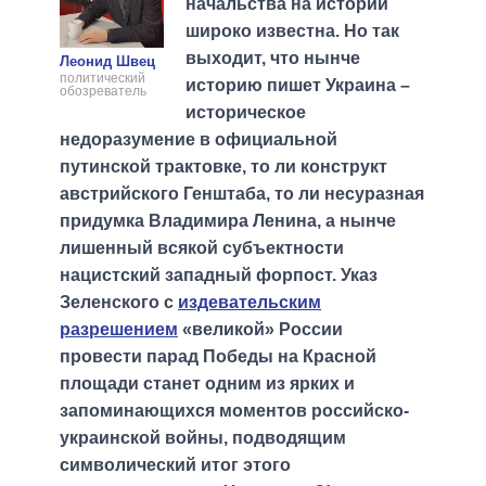
начальства на истории
широко известна. Но так
выходит, что нынче
Леонид Швец
политический
историю пишет Украина –
обозреватель
историческое
недоразумение в официальной
путинской трактовке, то ли конструкт
австрийского Генштаба, то ли несуразная
придумка Владимира Ленина, а нынче
лишенный всякой субъектности
нацистский западный форпост. Указ
Зеленского с
издевательским
разрешением
«великой» России
провести парад Победы на Красной
площади станет одним из ярких и
запоминающихся моментов российско-
украинской войны, подводящим
символический итог этого