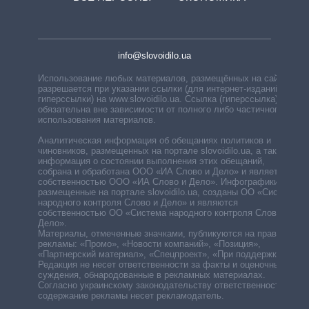
info@slovoidilo.ua
Использование любых материалов, размещённых на сайте,
разрешается при указании ссылки (для интернет-изданий —
гиперссылки) на www.slovoidilo.ua. Ссылка (гиперссылка)
обязательна вне зависимости от полного либо частичного
использования материалов.
Аналитическая информация об обещаниях политиков и
чиновников, размещенных на портале slovoidilo.ua, а также
информация о состоянии выполнения этих обещаний,
собрана и обработана ООО «ИА Слово и Дело» и является
собственностью ООО «ИА Слово и Дело». Инфографики,
размещенные на портале slovoidilo.ua, созданы ОО «Система
народного контроля Слово и Дело» и являются
собственностью ОО «Система народного контроля Слово и
Дело».
Материалы, отмеченные значками, публикуются на правах
рекламы: «Промо», «Новости компаний», «Позиция»,
«Партнерский материал», «Спецпроект», «При поддержке».
Редакция не несет ответственности за факты и оценочные
суждения, обнародованные в рекламных материалах.
Согласно украинскому законодательству ответственность за
содержание рекламы несет рекламодатель.