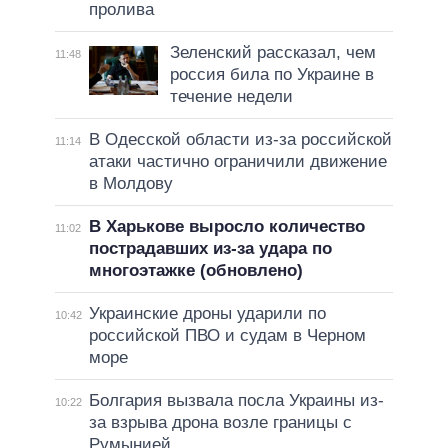
пролива
Зеленский рассказал, чем
11:48
россия била по Украине в
течение недели
В Одесской области из-за российской
11:14
атаки частично ограничили движение
в Молдову
В Харькове выросло количество
11:02
пострадавших из-за удара по
многоэтажке (обновлено)
Украинские дроны ударили по
10:42
российской ПВО и судам в Черном
море
Болгария вызвала посла Украины из-
10:22
за взрыва дрона возле границы с
Румынией