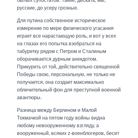
былых супостатов. Такие, дескать, мы,
русские, до усеру грозные.
Для путина собственное историческое
измерение по мере физического угасания
играет все нарастающую роль, и вот у всех
на глазах его попытка взобраться на
табуретку рядом с Петром и Сталиным
оборачивается дурным анекдотом.
Прикурить от той, действительно священной
Победы свою, персональную, не только не
получается, она создает максимально
обличительный фон для преступной военной
авантюры.
Разница между Берлином и Малой
Токмачкой на пятом году войны видна
любому невооруженному взгляду, а
вооруженный, всяких z-военблогеров, бесит