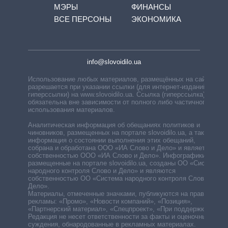
МЭРЫ
ФИНАНСЫ
ВСЕ ПЕРСОНЫ
ЭКОНОМИКА
info@slovoidilo.ua
Использование любых материалов, размещённых на сайте,
разрешается при указании ссылки (для интернет-изданий —
гиперссылки) на www.slovoidilo.ua. Ссылка (гиперссылка)
обязательна вне зависимости от полного либо частичного
использования материалов.
Аналитическая информация об обещаниях политиков и
чиновников, размещенных на портале slovoidilo.ua, а также
информация о состоянии выполнения этих обещаний,
собрана и обработана ООО «ИА Слово и Дело» и является
собственностью ООО «ИА Слово и Дело». Инфографики,
размещенные на портале slovoidilo.ua, созданы ОО «Система
народного контроля Слово и Дело» и являются
собственностью ОО «Система народного контроля Слово и
Дело».
Материалы, отмеченные значками, публикуются на правах
рекламы: «Промо», «Новости компаний», «Позиция»,
«Партнерский материал», «Спецпроект», «При поддержке».
Редакция не несет ответственности за факты и оценочные
суждения, обнародованные в рекламных материалах.