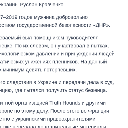
Украины Руслан Кравченко.
17–2019 годов мужчина добровольно
рством государственной безопасности «ДНР».
реваемый был помощником руководителя
цке. По их словам, он участвовал в пытках,
ихологическом давлении и принуждении людей
матических унижениях пленников. На данный
к минимум девять потерпевших.
го следствия в Украине и передачи дела в суд,
нцию, где пытался получить статус беженца.
Дефицит памяти:
как вырос спрос
на чипы за
итной организацией Truth Hounds и другими
последние годы и
роне по этому делу. После этого во Франции
что прогнозируют
на 2027-й
стно с украинскими правоохранителями
также передала дополнительные материалы