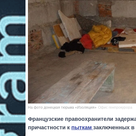
На фото донецкая тюрьма «Изоляция»
Офис генпрокурора
Французские правоохранители задержа
причастности к
пыткам
заключенных в