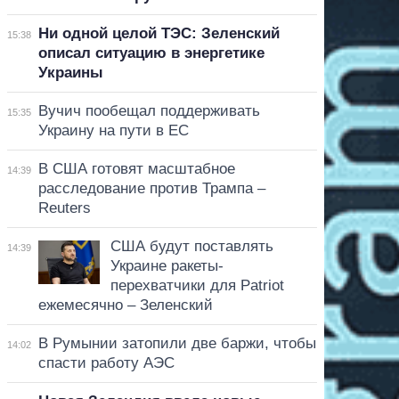
Ни одной целой ТЭС: Зеленский
15:38
описал ситуацию в энергетике
Украины
Вучич пообещал поддерживать
15:35
Украину на пути в ЕС
В США готовят масштабное
14:39
расследование против Трампа –
Reuters
США будут поставлять
14:39
Украине ракеты-
перехватчики для Patriot
ежемесячно – Зеленский
В Румынии затопили две баржи, чтобы
14:02
спасти работу АЭС