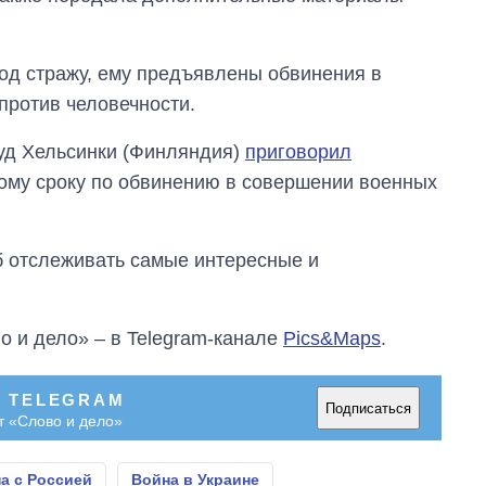
од стражу, ему предъявлены обвинения в
против человечности.
суд Хельсинки (Финляндия)
приговорил
ному сроку по обвинению в совершении военных
об отслеживать самые интересные и
о и дело» – в Telegram-канале
Pics&Maps
.
В TELEGRAM
Подписаться
т «Слово и дело»
а с Россией
Война в Украине