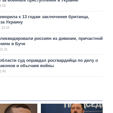
 за военные преступления в Украине
1:02
оворила к 13 годам заключения британца,
за Украину
 14:16
ликвидировали россиян из дивизии, причастной
ниям в Буче
21:31
области суд оправдал росгвардейца по делу о
законов и обычаев войны
2:45