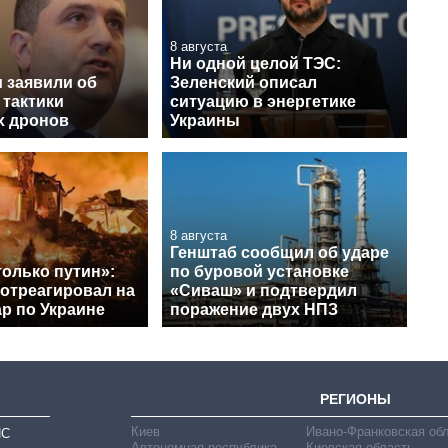
8 августа
Ни одной целой ТЭС:
 заявили об
Зеленский описал
 тактики
ситуацию в энергетике
х дронов
Украины
8 августа
Генштаб сообщил об ударе
только путин»:
по буровой установке
 отреагировал на
«Сиваш» и подтвердил
р по Украине
поражение двух НПЗ
РЕГИОНЫ
Киев
Ивано-Франковская об
ИС
Автономная республика
Киевская область