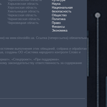
ь
Харьковская область
Наука
Херсонская область
Национальная
Хмельницкая область
безопасность
Черкасская область
Общество
Черниговская область
Политика
Черновицкая область
Право
Финансы
Экономика
) на www.slovoidilo.ua. Ссылка (гиперссылка) обязательна
состоянии выполнения этих обещаний, собрана и обработана
ua, созданы ОО «Система народного контроля Слово и
ериал», «Спецпроект», «При поддержке».
скому законодательству ответственность за содержание