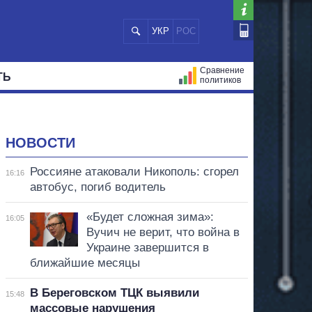
УКР
РОС
Сравнение
ТЬ
политиков
СТРАЦИЙ
МЭРЫ
ВСЕ ПЕРСОНЫ
НОВОСТИ
Россияне атаковали Никополь: сгорел
16:16
автобус, погиб водитель
«Будет сложная зима»:
16:05
Вучич не верит, что война в
Украине завершится в
ближайшие месяцы
В Береговском ТЦК выявили
15:48
массовые нарушения