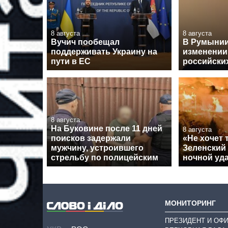
8 августа
8 августа
Вучич пообещал
В Румынии
поддерживать Украину на
изменении
пути в ЕС
российски
8 августа
На Буковине после 11 дней
8 августа
поисков задержали
«Не хочет 
мужчину, устроившего
Зеленский
стрельбу по полицейским
ночной уда
МОНИТОРИНГ
ПРЕЗИДЕНТ И ОФ