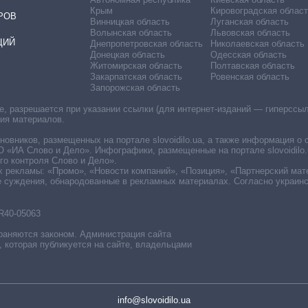
Крым
Кировоградская област
РОВ
Винницкая область
Луганская область
Волынская область
Львовская область
ЦИЙ
Днепропетровская область
Николаевская область
Донецкая область
Одесская область
Житомирская область
Полтавская область
Закарпатская область
Ровенская область
Запорожская область
 разрешается при указании ссылки (для интернет-изданий — гиперссылки
ния материалов.
овников, размещенных на портале slovoidilo.ua, а также информация о 
«ИА Слово и Дело». Инфографики, размещенные на портале slovoidilo.
о контроля Слово и Дело».
х рекламы: «Промо», «Новости компаний», «Позиция», «Партнерский мат
е суждения, обнародованные в рекламных материалах. Согласно украин
R40-05063
раняются законом. Администрация сайта
, которая публикуется на сайте, владельцами
info@slovoidilo.ua