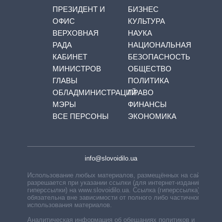
ПРЕЗИДЕНТ И
БИЗНЕС
ОФИС
КУЛЬТУРА
ВЕРХОВНАЯ
НАУКА
РАДА
НАЦИОНАЛЬНАЯ
КАБИНЕТ
БЕЗОПАСНОСТЬ
МИНИСТРОВ
ОБЩЕСТВО
ГЛАВЫ
ПОЛИТИКА
ОБЛАДМИНИСТРАЦИЙ
ПРАВО
МЭРЫ
ФИНАНСЫ
ВСЕ ПЕРСОНЫ
ЭКОНОМИКА
info@slovoidilo.ua
Использование любых материалов, размещённых на сайте,
разрешается при указании ссылки (для интернет-изданий —
гиперссылки) на www.slovoidilo.ua. Ссылка (гиперссылка)
обязательна вне зависимости от полного либо частичного
использования материалов.
Аналитическая информация об обещаниях политиков и