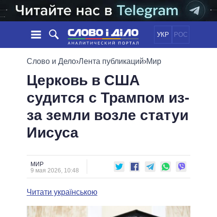
УКР
РОС
НОВОСТИ
Слово и Дело
›
Лента публикаций
›
Мир
Церковь в США
ОБЕЩАНИЯ
ЛЕНТА
ПОЛИТИКА
судится с Трампом из-
СОБЫТИЯ
ЭКОНОМИКА
ПОЛИТИКИ
за земли возле статуи
СТАТЬИ
ОБЩЕСТВО
ИНФОГРАФИКА
МНЕНИЯ
МИР
ВСЕ ПОЛИТИКИ
Иисуса
ОБЗОРЫ
ПРЕЗИДЕНТ И ОФИС
ВИДЕО
ДАЙДЖЕСТЫ
ВЕРХОВНАЯ РАДА
МИР
ПОДДЕРЖАТЬ
КАБИНЕТ МИНИСТРОВ
9 мая 2026, 10:48
ГЛАВЫ ОБЛАДМИНИСТРАЦИЙ
СРАВНЕНИЕ ПОЛИТИКОВ
Читати українською
МЭРЫ
ВСЕ ПЕРСОНЫ