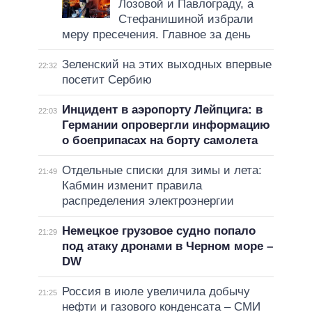
Лозовой и Павлограду, а
Стефанишиной избрали
меру пресечения. Главное за день
Зеленский на этих выходных впервые
22:32
посетит Сербию
Инцидент в аэропорту Лейпцига: в
22:03
Германии опровергли информацию
о боеприпасах на борту самолета
Отдельные списки для зимы и лета:
21:49
Кабмин изменит правила
распределения электроэнергии
Немецкое грузовое судно попало
21:29
под атаку дронами в Черном море –
DW
Россия в июле увеличила добычу
21:25
нефти и газового конденсата – СМИ