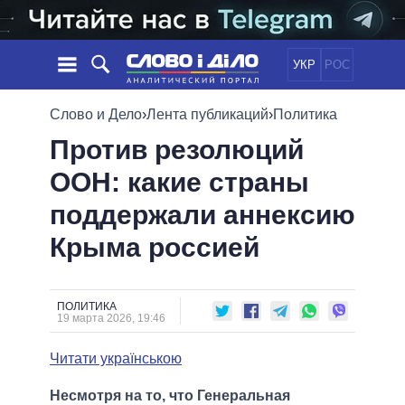
УКР
РОС
НОВОСТИ
Слово и Дело
›
Лента публикаций
›
Политика
Против резолюций
ОБЕЩАНИЯ
ЛЕНТА
ПОЛИТИКА
ООН: какие страны
СОБЫТИЯ
ЭКОНОМИКА
ПОЛИТИКИ
поддержали аннексию
СТАТЬИ
ОБЩЕСТВО
ИНФОГРАФИКА
МНЕНИЯ
МИР
ВСЕ ПОЛИТИКИ
Крыма россией
ОБЗОРЫ
ПРЕЗИДЕНТ И ОФИС
ВИДЕО
ДАЙДЖЕСТЫ
ВЕРХОВНАЯ РАДА
ПОЛИТИКА
ПОДДЕРЖАТЬ
КАБИНЕТ МИНИСТРОВ
19 марта 2026, 19:46
ГЛАВЫ ОБЛАДМИНИСТРАЦИЙ
СРАВНЕНИЕ ПОЛИТИКОВ
Читати українською
МЭРЫ
ВСЕ ПЕРСОНЫ
Несмотря на то, что Генеральная