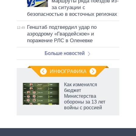
маршруты ряда поездов из-
за ситуации с
безопасностью в восточных регионах
Генштаб подтвердил удар по
12:49
аэродрому «Гвардейское» и
поражение РЛС в Оленевке
Больше новостей
ИНФОГРАФИКА
Как изменился
о
бюджет
Министерства
обороны за 13 лет
ic
войны с россией
маги