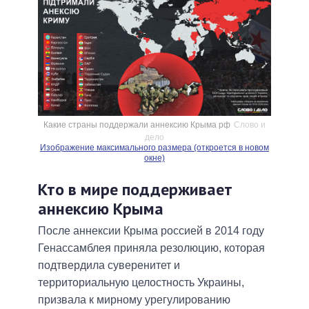
Какие страны поддержали аннексию Крыма рф
Слово и
дело
Изображение максимального размера (откроется в новом
окне)
Кто в мире поддерживает
аннексию Крыма
После аннексии Крыма россией в 2014 году
Генассамблея приняла резолюцию, которая
подтвердила суверенитет и
территориальную целостность Украины,
призвала к мирному урегулированию