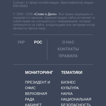
Субъект в сфере онлайн-медиа. Идентификатор медиа –
R40-05063
© 2009—2026
«Слово и Дело»
.
Все права защищены и
охраняются законом. Администрация сайта оставляет за
собой право не соглашаться с информацией, которая
публикуется на сайте, владельцами или авторами которой
являются третьи лица.
УКР
РОС
О НАС
КОНТАКТЫ
ПРАВИЛА
МОНИТОРИНГ
ТЕМАТИКИ
ПРЕЗИДЕНТ И
БИЗНЕС
ОФИС
КУЛЬТУРА
ВЕРХОВНАЯ
НАУКА
РАДА
НАЦИОНАЛЬНАЯ
КАБИНЕТ
БЕЗОПАСНОСТЬ