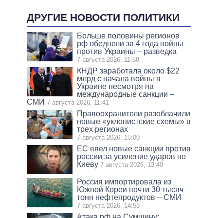
ДРУГИЕ НОВОСТИ ПОЛИТИКИ
Больше половины регионов
рф обеднели за 4 года войны
против Украины – разведка
7 августа 2026, 11:58
КНДР заработала около $22
млрд с начала войны в
Украине несмотря на
международные санкции –
СМИ
7 августа 2026, 11:41
Правоохранители разоблачили
новые «уклонистские схемы» в
трех регионах
7 августа 2026, 15:00
ЕС ввел новые санкции против
россии за усиление ударов по
Киеву
7 августа 2026, 13:49
Россия импортировала из
Южной Кореи почти 30 тысяч
тонн нефтепродуктов – СМИ
7 августа 2026, 14:58
Атака рф на Сумщину: