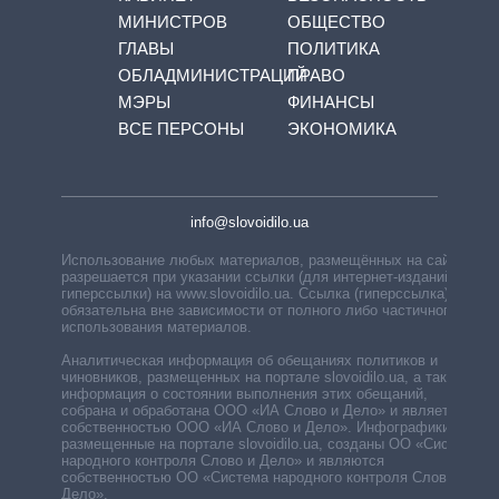
МИНИСТРОВ
ОБЩЕСТВО
ГЛАВЫ
ПОЛИТИКА
ОБЛАДМИНИСТРАЦИЙ
ПРАВО
МЭРЫ
ФИНАНСЫ
ВСЕ ПЕРСОНЫ
ЭКОНОМИКА
info@slovoidilo.ua
Использование любых материалов, размещённых на сайте,
разрешается при указании ссылки (для интернет-изданий —
гиперссылки) на www.slovoidilo.ua. Ссылка (гиперссылка)
обязательна вне зависимости от полного либо частичного
использования материалов.
Аналитическая информация об обещаниях политиков и
чиновников, размещенных на портале slovoidilo.ua, а также
информация о состоянии выполнения этих обещаний,
собрана и обработана ООО «ИА Слово и Дело» и является
собственностью ООО «ИА Слово и Дело». Инфографики,
размещенные на портале slovoidilo.ua, созданы ОО «Система
народного контроля Слово и Дело» и являются
собственностью ОО «Система народного контроля Слово и
Дело».