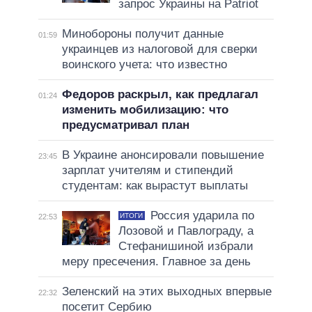
запрос Украины на Patriot
Минобороны получит данные
01:59
украинцев из налоговой для сверки
воинского учета: что известно
Федоров раскрыл, как предлагал
01:24
изменить мобилизацию: что
предусматривал план
В Украине анонсировали повышение
23:45
зарплат учителям и стипендий
студентам: как вырастут выплаты
Россия ударила по
ИТОГИ
22:53
Лозовой и Павлограду, а
Стефанишиной избрали
меру пресечения. Главное за день
Зеленский на этих выходных впервые
22:32
посетит Сербию