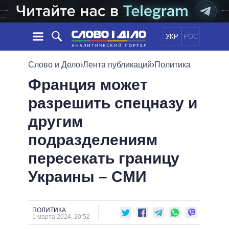
УКР
РОС
НОВОСТИ
Слово и Дело
›
Лента публикаций
›
Политика
Франция может
ОБЕЩАНИЯ
ЛЕНТА
ПОЛИТИКА
разрешить спецназу и
СОБЫТИЯ
ЭКОНОМИКА
ПОЛИТИКИ
другим
СТАТЬИ
ОБЩЕСТВО
ИНФОГРАФИКА
МНЕНИЯ
МИР
ВСЕ ПОЛИТИКИ
подразделениям
ОБЗОРЫ
ПРЕЗИДЕНТ И ОФИС
пересекать границу
ВИДЕО
ДАЙДЖЕСТЫ
ВЕРХОВНАЯ РАДА
Украины – СМИ
ПОДДЕРЖАТЬ
КАБИНЕТ МИНИСТРОВ
ГЛАВЫ ОБЛАДМИНИСТРАЦИЙ
СРАВНЕНИЕ ПОЛИТИКОВ
МЭРЫ
ПОЛИТИКА
1 марта 2024, 20:52
ВСЕ ПЕРСОНЫ