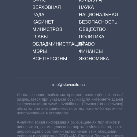
ВЕРХОВНАЯ
НАУКА
РАДА
НАЦИОНАЛЬНАЯ
КАБИНЕТ
БЕЗОПАСНОСТЬ
МИНИСТРОВ
ОБЩЕСТВО
ГЛАВЫ
ПОЛИТИКА
ОБЛАДМИНИСТРАЦИЙ
ПРАВО
МЭРЫ
ФИНАНСЫ
ВСЕ ПЕРСОНЫ
ЭКОНОМИКА
info@slovoidilo.ua
Использование любых материалов, размещённых на сайте,
разрешается при указании ссылки (для интернет-изданий —
гиперссылки) на www.slovoidilo.ua. Ссылка (гиперссылка)
обязательна вне зависимости от полного либо частичного
использования материалов.
Аналитическая информация об обещаниях политиков и
чиновников, размещенных на портале slovoidilo.ua, а также
информация о состоянии выполнения этих обещаний,
собрана и обработана ООО «ИА Слово и Дело» и является