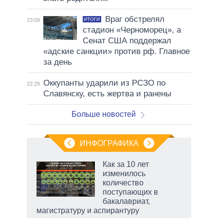
Враг обстрелял
ИТОГИ
23:09
стадион «Черноморец», а
Сенат США поддержал
«адские санкции» против рф. Главное
за день
Оккупанты ударили из РСЗО по
22:29
Славянску, есть жертва и ранены
Больше новостей
ИНФОГРАФИКА
Как за 10 лет
изменилось
количество
ет
поступающих в
бакалавриат,
магистратуру и аспирантуру