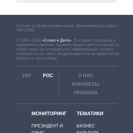
Субъект в сфере онлайн-медиа. Идентификатор медиа –
R40-05063
© 2009—2026
«Слово и Дело»
.
Все права защищены и
охраняются законом. Администрация сайта оставляет за
собой право не соглашаться с информацией, которая
публикуется на сайте, владельцами или авторами которой
являются третьи лица.
УКР
РОС
О НАС
КОНТАКТЫ
ПРАВИЛА
МОНИТОРИНГ
ТЕМАТИКИ
ПРЕЗИДЕНТ И
БИЗНЕС
ОФИС
КУЛЬТУРА