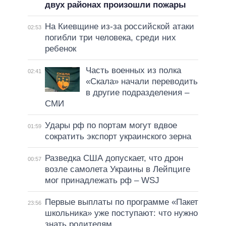
двух районах произошли пожары
На Киевщине из-за российской атаки
02:53
погибли три человека, среди них
ребенок
Часть военных из полка
02:41
«Скала» начали переводить
в другие подразделения –
СМИ
Удары рф по портам могут вдвое
01:59
сократить экспорт украинского зерна
Разведка США допускает, что дрон
00:57
возле самолета Украины в Лейпциге
мог принадлежать рф – WSJ
Первые выплаты по программе «Пакет
23:56
школьника» уже поступают: что нужно
знать родителям