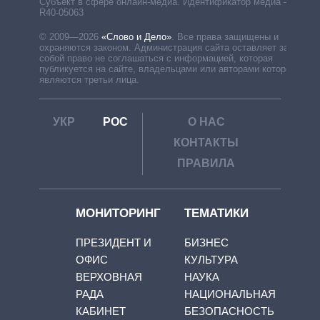
Субъект в сфере онлайн-медиа. Идентификатор медиа –
R40-05063
© 2009—2026
«Слово и Дело»
.
Все права защищены и
охраняются законом. Администрация сайта оставляет за
собой право не соглашаться с информацией, которая
публикуется на сайте, владельцами или авторами которой
являются третьи лица.
УКР
РОС
О НАС
КОНТАКТЫ
ПРАВИЛА
МОНИТОРИНГ
ТЕМАТИКИ
ПРЕЗИДЕНТ И
БИЗНЕС
ОФИС
КУЛЬТУРА
ВЕРХОВНАЯ
НАУКА
РАДА
НАЦИОНАЛЬНАЯ
КАБИНЕТ
БЕЗОПАСНОСТЬ