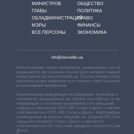
МИНИСТРОВ
ОБЩЕСТВО
ГЛАВЫ
ПОЛИТИКА
ОБЛАДМИНИСТРАЦИЙ
ПРАВО
МЭРЫ
ФИНАНСЫ
ВСЕ ПЕРСОНЫ
ЭКОНОМИКА
info@slovoidilo.ua
Использование любых материалов, размещённых на сайте,
разрешается при указании ссылки (для интернет-изданий —
гиперссылки) на www.slovoidilo.ua. Ссылка (гиперссылка)
обязательна вне зависимости от полного либо частичного
использования материалов.
Аналитическая информация об обещаниях политиков и
чиновников, размещенных на портале slovoidilo.ua, а также
информация о состоянии выполнения этих обещаний,
собрана и обработана ООО «ИА Слово и Дело» и является
собственностью ООО «ИА Слово и Дело». Инфографики,
размещенные на портале slovoidilo.ua, созданы ОО «Система
народного контроля Слово и Дело» и являются
собственностью ОО «Система народного контроля Слово и
Дело».