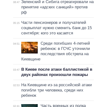
Зеленский и Сибига отреагировали на
08:47
принятие «адских санкций» против
рф
Части пенсионеров и получателей
05:15
соцвыплат нужно сменить банк до 15
сентября: кого это касается
Среди погибших 4-летний
04:51
ребенок: в ГСЧС уточнили
последствия обстрела на
Киевщине
В Киеве после атаки баллистикой в
03:47
двух районах произошли пожары
На Киевщине из-за российской атаки
02:53
погибли три человека, среди них
ребенок
Часть военных из полка
02:41