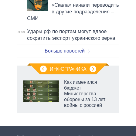
«Скала» начали переводить
в другие подразделения –
СМИ
Удары рф по портам могут вдвое
01:59
сократить экспорт украинского зерна
Больше новостей
ИНФОГРАФИКА
Как изменился
бюджет
не за
Министерства
асть
обороны за 13 лет
елью
войны с россией