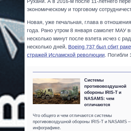
Рухани. А в 2016-м после 11-летнего пер
экономическому и торговому сотрудничест
Новая, уже печальная, глава в отношени
года. Рано утром 8 января самолет МАУ в
несколько минут после взлета исчез с рад
несколько дней,
Boeing 737 был сбит рак
стражей Исламской революции
. Погибли 
Системы
противовоздушной
обороны IRIS-T и
NASAMS: чем
отличаются
Что общего и чем отличаются системы
противовоздушной обороны IRIS-T и NASAMS –
инфографике.