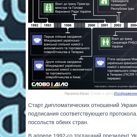
Украина-Иран
Слово и дело
Изображение
Старт дипломатических отношений Украин
подписания соответствующего протокола.
посольств обеих стран.
В апреле 1992-го тогдашний президент У