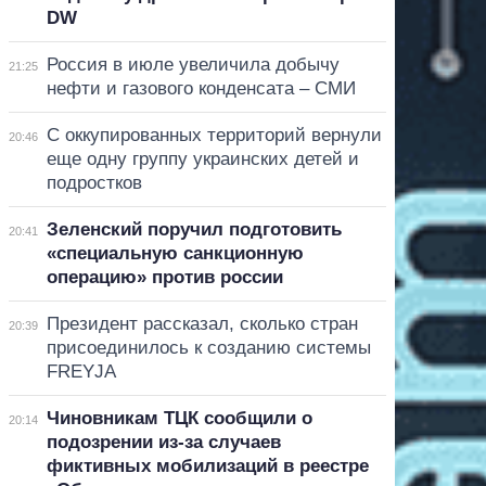
DW
Россия в июле увеличила добычу
21:25
нефти и газового конденсата – СМИ
С оккупированных территорий вернули
20:46
еще одну группу украинских детей и
подростков
Зеленский поручил подготовить
20:41
«специальную санкционную
операцию» против россии
Президент рассказал, сколько стран
20:39
присоединилось к созданию системы
FREYJA
Чиновникам ТЦК сообщили о
20:14
подозрении из-за случаев
фиктивных мобилизаций в реестре