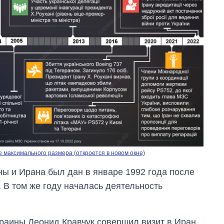
 максимального размера (откроется в новом окне)
ы и Ирана был дан в январе 1992 года после
 В том же году началась деятельность
Восемь
массированных
краины Леонид Кравчук совершил визит в Иран.
ударов по Украине