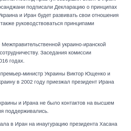
за лето: Киев и
фсанджани подписали Декларацию о принципах
область стали
Украина и Иран будет развивать свои отношения
главной целью рф
 также руководствоваться принципами
е Межправительственной украино-иранской
 сотрудничеству. Заседания комиссии
016 годах.
й премьер-министр Украины Виктор Ющенко и
раину в 2002 году приезжал президент Ирана
краины и Ирана не было контактов на высшем
ия поддерживались.
жала в Иран на инаугурацию президента Хасана