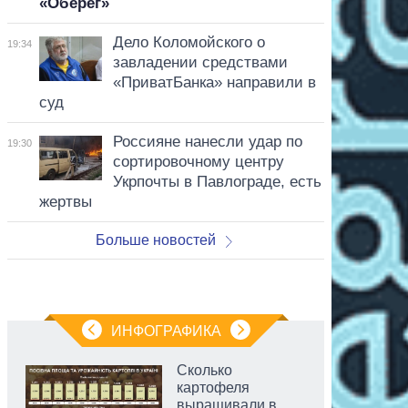
«Оберег»
Дело Коломойского о
19:34
завладении средствами
«ПриватБанка» направили в
суд
Россияне нанесли удар по
19:30
сортировочному центру
Укрпочты в Павлограде, есть
жертвы
Больше новостей
ИНФОГРАФИКА
Сколько
картофеля
выращивали в