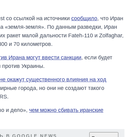
st со ссылкой на источники
сообщило
, что Иран
са «земля-земля». По данным разведки, Иран
х ракет малой дальности Fateh-110 и Zolfaghar,
00 и 70 километров.
тив Ирана могут ввести санкции
, если будет
и против Украины.
не окажут существенного влияния на ход
мирные города, но они не создают такого
RS.
во и дело»,
чем можно сбивать иранские
Ь В GOOGLE NEWS