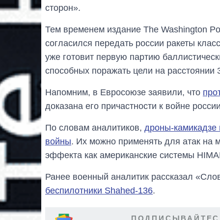
сторон».
Тем временем издание The Washington Po
согласился передать россии ракеты клас
уже готовит первую партию баллистически
способных поражать цели на расстоянии 3
Напомним, в Евросоюзе заявили, что
про
доказана его причастности к войне росси
По словам аналитиков,
дроны-камикадзе 
войны
. Их можно применять для атак на 
эффекта как американские системы HIMA
Ранее военный аналитик рассказал «Сло
беспилотники Shahed-136
.
ПОДПИСЫВАЙТЕС