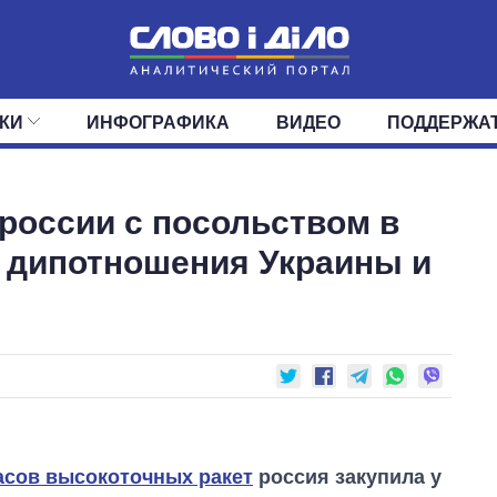
КИ
ИНФОГРАФИКА
ВИДЕО
ПОДДЕРЖА
ИС
ЛЕНТА
ВЕРХОВНАЯ РАДА
СОБЫТИЯ
СТАТЬИ
КАБИНЕТ МИНИСТРОВ
МНЕНИЯ
ОБЗОРЫ
ГЛАВЫ ОБЛАДМИНИ
ДАЙДЖЕСТЫ
россии с посольством в
ПОЛИТИКА
ДЕПУТАТЫ
ЭКОНОМИКА
КОМИТЕТЫ
ФРАКЦИИ
ОБЩЕСТВО
ОКРУГА
МИР
ь дипотношения Украины и
асов высокоточных ракет
россия закупила у