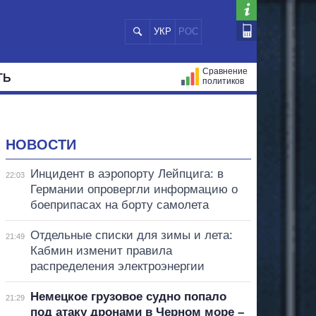
УКР
РОС
Сравнение
ТЬ
политиков
СТРАЦИЙ
МЭРЫ
ВСЕ ПЕРСОНЫ
НОВОСТИ
Инцидент в аэропорту Лейпцига: в
22:03
Германии опровергли информацию о
боеприпасах на борту самолета
Отдельные списки для зимы и лета:
21:49
Кабмин изменит правила
распределения электроэнергии
Немецкое грузовое судно попало
21:29
под атаку дронами в Черном море –