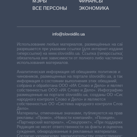
МЭРЫ
ФИНАНСЫ
ВСЕ ПЕРСОНЫ
ЭКОНОМИКА
info@slovoidilo.ua
Использование любых материалов, размещённых на сайте,
разрешается при указании ссылки (для интернет-изданий —
гиперссылки) на www.slovoidilo.ua. Ссылка (гиперссылка)
обязательна вне зависимости от полного либо частичного
использования материалов.
Аналитическая информация об обещаниях политиков и
чиновников, размещенных на портале slovoidilo.ua, а также
информация о состоянии выполнения этих обещаний,
собрана и обработана ООО «ИА Слово и Дело» и является
собственностью ООО «ИА Слово и Дело». Инфографики,
размещенные на портале slovoidilo.ua, созданы ОО «Система
народного контроля Слово и Дело» и являются
собственностью ОО «Система народного контроля Слово и
Дело».
Материалы, отмеченные значками, публикуются на правах
рекламы: «Промо», «Новости компаний», «Позиция»,
«Партнерский материал», «Спецпроект», «При поддержке».
Редакция не несет ответственности за факты и оценочные
суждения, обнародованные в рекламных материалах.
Согласно украинскому законодательству ответственность за