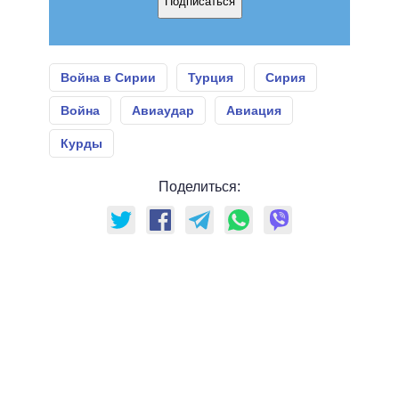
Подписаться
Война в Сирии
Турция
Сирия
Война
Авиаудар
Авиация
Курды
Поделиться: