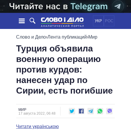
УКР
РОС
НОВОСТИ
Слово и Дело
›
Лента публикаций
›
Мир
Турция объявила
ОБЕЩАНИЯ
ЛЕНТА
ПОЛИТИКА
военную операцию
СОБЫТИЯ
ЭКОНОМИКА
ПОЛИТИКИ
против курдов:
СТАТЬИ
ОБЩЕСТВО
ИНФОГРАФИКА
МНЕНИЯ
МИР
ВСЕ ПОЛИТИКИ
нанесен удар по
ОБЗОРЫ
ПРЕЗИДЕНТ И ОФИС
Сирии, есть погибшие
ВИДЕО
ДАЙДЖЕСТЫ
ВЕРХОВНАЯ РАДА
ПОДДЕРЖАТЬ
КАБИНЕТ МИНИСТРОВ
ГЛАВЫ ОБЛАДМИНИСТРАЦИЙ
МИР
СРАВНЕНИЕ ПОЛИТИКОВ
17 августа 2022, 06:48
МЭРЫ
Читати українською
ВСЕ ПЕРСОНЫ