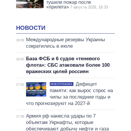
тушили пожар после
«прилета»
7 августа 2026, 16:33
НОВОСТИ
Международные резервы Украины
18:09
сократились в июле
База ФСБ и 6 судов «теневого
18:05
флота»: СБС атаковали более 100
вражеских целей россиян
Дефицит
ИНФОГРАФИКА
17:52
памяти: как вырос спрос на
чипы за последние годы и
что прогнозируют на 2027-й
Армия рф нанесла удары по 7
17:38
объектам Укрнафты, которые
обеспечивают добычу нефти и газа