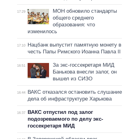
МОН обновило стандарты
17:29
общего среднего
образования: что
изменилось
Нацбанк выпустит памятную монету в
17:10
честь Папы Римского Иоанна Павла II
За экс-госсекретаря МИД
16:51
Банькова внесли залог, он
вышел из СИЗО
ВАКС отказался остановить слушание
16:44
дела об инфраструктуре Харькова
ВАКС отпустил под залог
16:37
подозреваемого по делу экс-
госсекретаря МИД