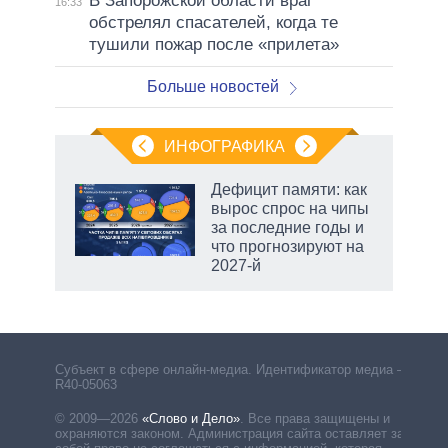
В Запорожской области враг
16:33
обстрелял спасателей, когда те
тушили пожар после «прилета»
Больше новостей
ИНФОГРАФИКА
Дефицит памяти: как
вырос спрос на чипы
не за
за последние годы и
асть
что прогнозируют на
елью
2027-й
Субъект в сфере онлайн-медиа. Идентификатор медиа –
R40-05063
© 2009—2026
«Слово и Дело»
.
Все права защищены и
охраняются законом. Администрация сайта оставляет за