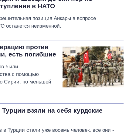
ступления в НАТО
 решительная позиция Анкары в вопросе
О останется неизменной.
перацию против
ии, есть погибшие
ов были
ьства с помощью
по Сирии, по меньшей
 Турции взяли на себя курдские
в Турции стали уже восемь человек, все они -