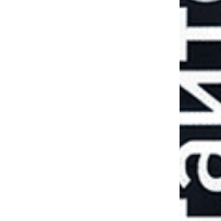
Пятая военная
зима: готова ли
Украина к новым
вызовам?
ЛЕКСАНДР
ДЕНИ
РАДЧУК
ПОПОВ