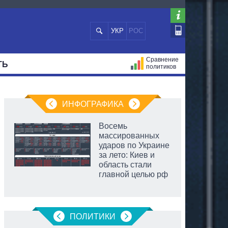
УКР
РОС
Сравнение
ТЬ
политиков
СТРАЦИЙ
МЭРЫ
ВСЕ ПЕРСОНЫ
ИНФОГРАФИКА
Восемь
массированных
ударов по Украине
за лето: Киев и
область стали
главной целью рф
ПОЛИТИКИ