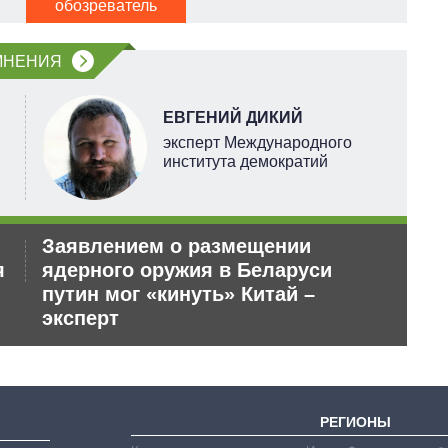
обозреватель
п
о
МНЕНИЯ
ЕВГЕНИЙ ДИКИЙ
эксперт Международного
института демократий
Заявлением о размещении
Ро
я
ядерного оружия в Беларуси
не
путин мог «кинуть» Китай –
эксперт
РЕГИОНЫ