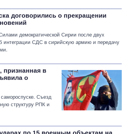
йска договорились о прекращении
кновений
 Силами демократической Сирии после двух
об интеграции СДС в сирийскую армию и передачу
ми.
, признанная в
ъявила о
 самороспуске. Съезд
ную структуру РПК и
ударах по 15 военным объектам на