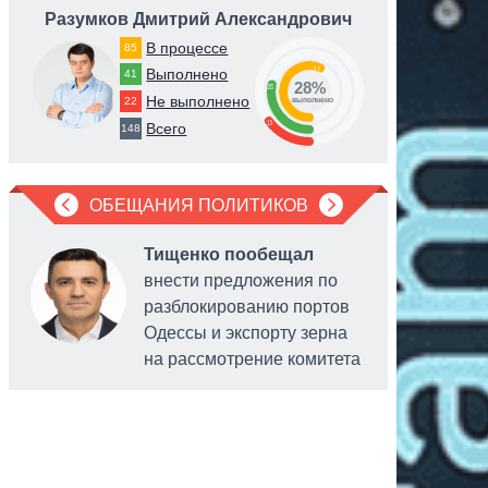
Разумков Дмитрий Александрович
Коро
В процессе
85
57
Выполнено
41
28%
28
Не выполнено
22
выполнено
15
Всего
148
ОБЕЩАНИЯ ПОЛИТИКОВ
Тищенко пообещал
внести предложения по
разблокированию портов
Одессы и экспорту зерна
на рассмотрение комитета