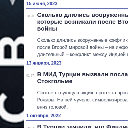
15 июня, 2023
Сколько длились вооруженн
10:20
которые возникали после Вт
войны
Сколько длились вооруженные конфлик
после Второй мировой войны – на инф
длительный – конфликт между Индией 
13 января, 2023
В МИД Турции вызвали посла 
01:57
Стокгольме
Соответствующую акцию протеста пров
Рожавы. На ней чучело, символизирова
вниз головой.
1 октября, 2022
В Турции заявили, что Финля
18:04