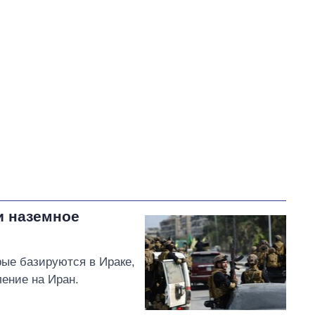
Третьякова Галина Николаевна
В процессе
85
Выполнено
21
18%
73
Не выполнено
11
выполнено
18
Всего
117
9
Федиенко пообещал
обратиться в НБУ за
официальными
и наземное
разъяснениями
относительно риска утечки
персональных данных украинцев из
рые базируются в Ираке,
платежных чеков
ение на Иран.