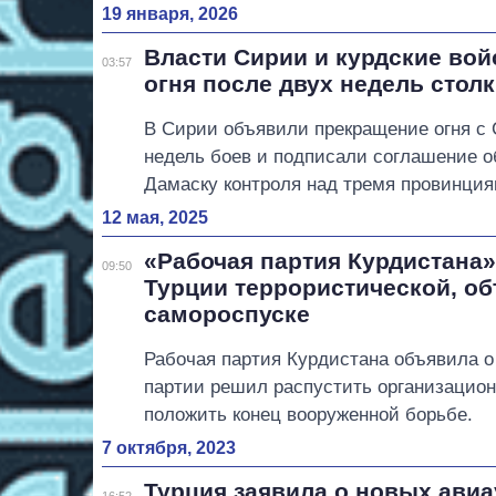
19 января, 2026
Власти Сирии и курдские во
03:57
огня после двух недель стол
В Сирии объявили прекращение огня с
недель боев и подписали соглашение 
Дамаску контроля над тремя провинция
12 мая, 2025
«Рабочая партия Курдистана»
09:50
Турции террористической, об
самороспуске
Рабочая партия Курдистана объявила о
партии решил распустить организацион
положить конец вооруженной борьбе.
7 октября, 2023
Турция заявила о новых авиа
16:52