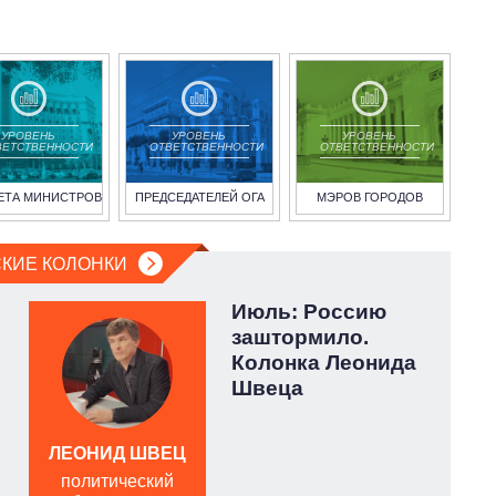
УРОВЕНЬ
УРОВЕНЬ
УРОВЕНЬ
ВЕТСТВЕННОСТИ
ОТВЕТСТВЕННОСТИ
ОТВЕТСТВЕННОСТИ
ЕТА МИНИСТРОВ
ПРЕДСЕДАТЕЛЕЙ ОГА
МЭРОВ ГОРОДОВ
КИЕ КОЛОНКИ
Июль: Россию
заштормило.
Колонка Леонида
Швеца
ЛЕОНИД ШВЕЦ
А
политический