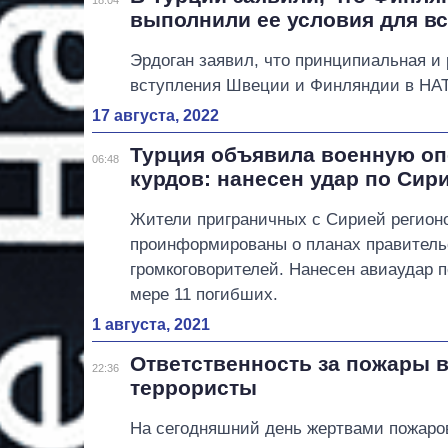
выполнили ее условия для в
Эрдоган заявил, что принципиальная и
вступления Швеции и Финляндии в НАТ
17 августа, 2022
Турция объявила военную о
06:48
курдов: нанесен удар по Сир
Жители приграничных с Сирией регион
проинформированы о планах правител
громкоговорителей. Нанесен авиаудар 
мере 11 погибших.
1 августа, 2021
Ответственность за пожары в
22:36
террористы
На сегодняшний день жертвами пожаров 