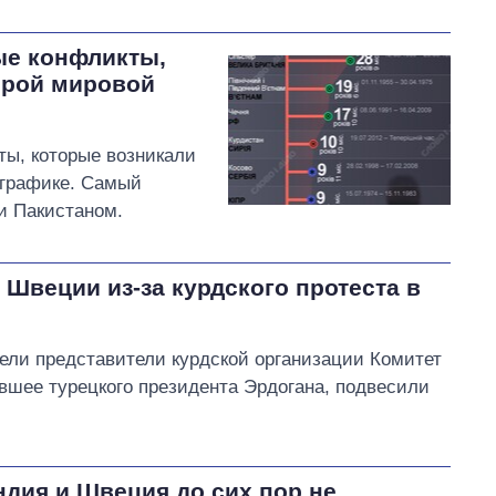
ые конфликты,
орой мировой
ты, которые возникали
ографике. Самый
и Пакистаном.
Швеции из-за курдского протеста в
ели представители курдской организации Комитет
вшее турецкого президента Эрдогана, подвесили
ндия и Швеция до сих пор не