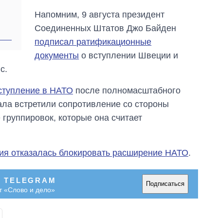
Напомним, 9 августа президент
Соединенных Штатов Джо Байден
подписал ратификационные
документы
о вступлении Швеции и
с.
вступление в НАТО
после полномасштабного
чала встретили сопротивление со стороны
 группировок, которые она считает
ия отказалась блокировать расширение НАТО
.
В TELEGRAM
Подписаться
т «Слово и дело»