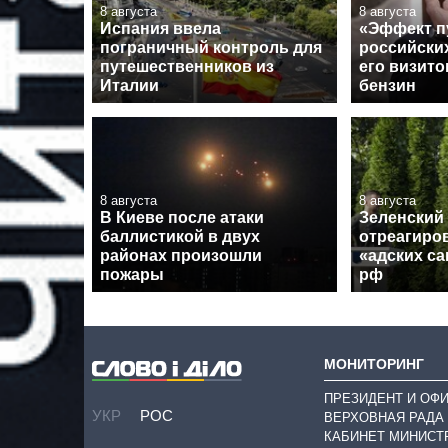
8 августа
8 августа
Испания ввела
«Эффект п
пограничный контроль для
российски
путешественников из
его визито
Италии
бензин
8 августа
8 августа
В Киеве после атаки
Зеленский
баллистикой в двух
отреагиро
районах произошли
«адских с
пожары
рф
МОНИТОРИНГ
ПРЕЗИДЕНТ И ОФ
УКР
РОС
ВЕРХОВНАЯ РАДА
КАБИНЕТ МИНИСТ