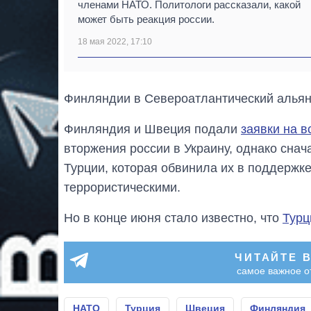
членами НАТО. Политологи рассказали, какой
может быть реакция россии.
18 мая 2022, 17:10
Финляндии в Североатлантический альян
Финляндия и Швеция подали
заявки на 
вторжения россии в Украину, однако сна
Турции, которая обвинила их в поддержке
террористическими.
Но в конце июня стало известно, что
Турц
ЧИТАЙТЕ 
самое важное о
НАТО
Турция
Швеция
Финляндия