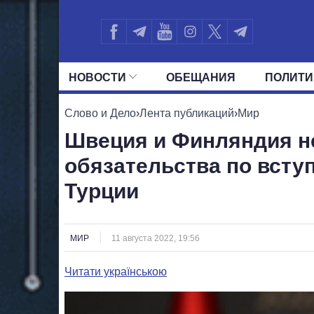
НОВОСТИ
ОБЕЩАНИЯ
ПОЛИТИ
ВСЕ ПОЛИТИКИ
ПРЕЗИДЕНТ И ОФ
Слово и Дело
›
Лента публикаций
›
Мир
Швеция и Финляндия н
обязательства по всту
Турции
МИР
11 августа 2022, 19:56
Читати українською