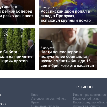
утина»: в
8 августа
х регионах перед
Российский дрон попал в
м резко дешевеет
склад в Прилуках,
вспыхнул крупный пожар
8 августа
 и Сибига
Части пенсионеров и
вали на принятие
получателей соцвыплат
анкций» против
нужно сменить банк до 15
сентября: кого это касается
РЕГИОНЫ
Киев
Ивано-Франковская об
ИС
Автономная республика
Киевская область
Крым
Кировоградская област
РОВ
Винницкая область
Луганская область