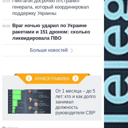
Пентагон досрочно отстранил
10:24
генерала, который координировал
поддержку Украины
Враг ночью ударил по Украине
09:59
ракетами и 151 дроном: сколько
ликвидировала ПВО
Больше новостей
ИНФОГРАФИКА
От 1 месяца – до 5
лет: кто и как долго
занимал
должность
руководителя СВР