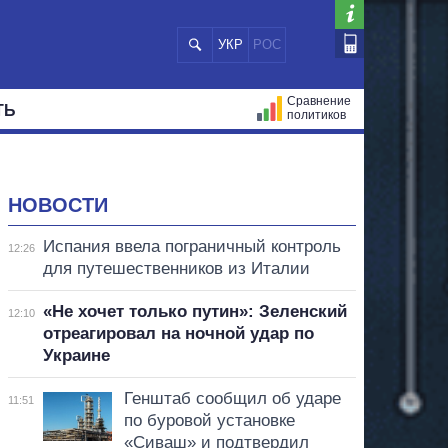
УКР
РОС
Сравнение
ТЬ
политиков
СТРАЦИЙ
МЭРЫ
ВСЕ ПЕРСОНЫ
НОВОСТИ
Испания ввела пограничный контроль
12:26
для путешественников из Италии
«Не хочет только путин»: Зеленский
12:10
отреагировал на ночной удар по
Украине
Генштаб сообщил об ударе
11:51
по буровой установке
«Сиваш» и подтвердил