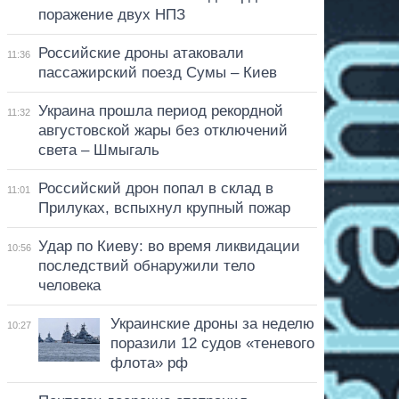
поражение двух НПЗ
Российские дроны атаковали
11:36
пассажирский поезд Сумы – Киев
Украина прошла период рекордной
11:32
августовской жары без отключений
света – Шмыгаль
Российский дрон попал в склад в
11:01
Прилуках, вспыхнул крупный пожар
Удар по Киеву: во время ликвидации
10:56
последствий обнаружили тело
человека
Украинские дроны за неделю
10:27
поразили 12 судов «теневого
флота» рф