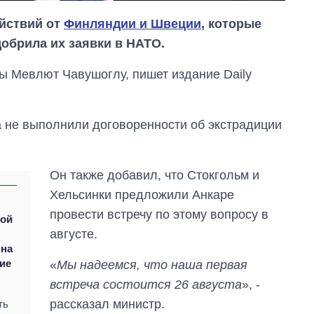
ействий от
Финляндии и Швеции
, которые
обрила их заявки в НАТО.
ы Мевлют Чавушоглу, пишет издание Daily
 не выполнили договоренности об экстрадиции
Он также добавил, что Стокгольм и
Хельсинки предложили Анкаре
провести встречу по этому вопросу в
кой
Как за 10 лет
августе.
изменилось
 на
количество
поступающих в
ие
«
Мы надеемся, что наша первая
бакалавриат,
встреча состоится 26 августа
», -
магистратуру и
аспирантуру
рассказал министр.
ть