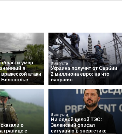
 области умер
8 августа
раненный в
Украина получит от Сербии
 вражеской атаки
2 миллиона евро: на что
в Белополье
направят
8 августа
Ни одной целой ТЭС:
сказали о
Зеленский описал
а границе с
ситуацию в энергетике