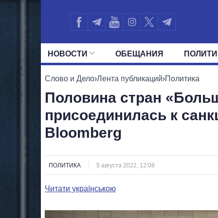
НОВОСТИ
ОБЕЩАНИЯ
ПОЛИТИ
ВСЕ ПОЛИТИКИ
ПРЕЗИДЕНТ И ОФ
Слово и Дело
›
Лента публикаций
›
Политика
Половина стран «Больш
присоединилась к санк
Bloomberg
ПОЛИТИКА
5 августа 2022, 12:08
Читати українською