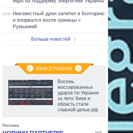
евро на поддержку энергетики Украины
Неизвестный дрон залетел в Болгарию
16:36
и взорвался возле границы с
Румынией
Больше новостей
ИНФОГРАФИКА
Восемь
массированных
ударов по Украине
за лето: Киев и
область стали
главной целью рф