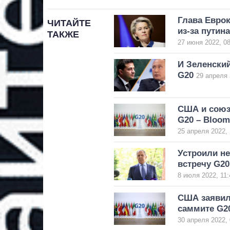
Глава Евро
ЧИТАЙТЕ
из-за путина
ТАКЖЕ
27 июня 2022, 08
И Зеленский
G20
29 апреля 
США и союз
G20 – Bloom
25 апреля 2022, 
Устроили н
встречу G20
8 июля 2022, 11:
США заявили
саммите G2
30 апреля 2022, 