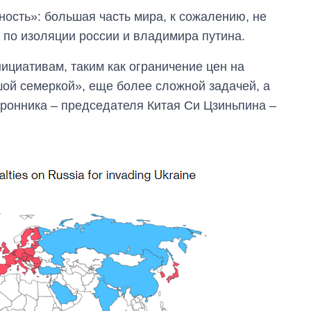
ность»: большая часть мира, к сожалению, не
по изоляции россии и владимира путина.
ициативам, таким как ограничение цен на
ой семеркой», еще более сложной задачей, а
оронника – председателя Китая Си Цзиньпина –
Сколько
картофеля
выращивали в
Украине до и во
время большой
войны