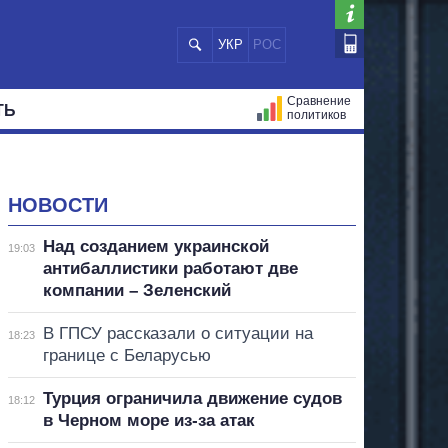
УКР
РОС
Сравнение
ТЬ
политиков
СТРАЦИЙ
МЭРЫ
ВСЕ ПЕРСОНЫ
НОВОСТИ
Над созданием украинской
19:03
антибаллистики работают две
компании – Зеленский
В ГПСУ рассказали о ситуации на
18:23
границе с Беларусью
Турция ограничила движение судов
18:12
в Черном море из-за атак