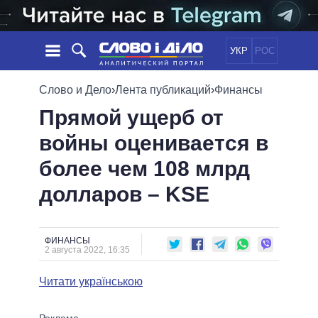
УКР
РОС
НОВОСТИ
Слово и Дело
›
Лента публикаций
›
Финансы
Прямой ущерб от
ОБЕЩАНИЯ
ЛЕНТА
ПОЛИТИКА
войны оценивается в
СОБЫТИЯ
ЭКОНОМИКА
ПОЛИТИКИ
более чем 108 млрд
СТАТЬИ
ОБЩЕСТВО
ИНФОГРАФИКА
МНЕНИЯ
МИР
ВСЕ ПОЛИТИКИ
долларов – KSE
ОБЗОРЫ
ПРЕЗИДЕНТ И ОФИС
ВИДЕО
ДАЙДЖЕСТЫ
ВЕРХОВНАЯ РАДА
ФИНАНСЫ
ПОДДЕРЖАТЬ
КАБИНЕТ МИНИСТРОВ
2 августа 2022, 16:35
ГЛАВЫ ОБЛАДМИНИСТРАЦИЙ
СРАВНЕНИЕ ПОЛИТИКОВ
Читати українською
МЭРЫ
ВСЕ ПЕРСОНЫ