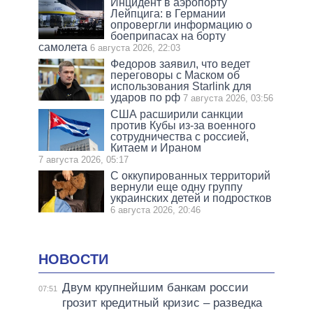
Инцидент в аэропорту
Лейпцига: в Германии
опровергли информацию о
боеприпасах на борту
самолета
6 августа 2026, 22:03
Федоров заявил, что ведет
переговоры с Маском об
использования Starlink для
ударов по рф
7 августа 2026, 03:56
США расширили санкции
против Кубы из-за военного
сотрудничества с россией,
Китаем и Ираном
7 августа 2026, 05:17
С оккупированных территорий
вернули еще одну группу
украинских детей и подростков
6 августа 2026, 20:46
НОВОСТИ
Двум крупнейшим банкам россии
07:51
грозит кредитный кризис – разведка