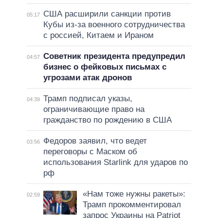
США расширили санкции против
05:17
Кубы из-за военного сотрудничества
с россией, Китаем и Ираном
Советник президента предупредил
04:57
бизнес о фейковых письмах с
угрозами атак дронов
Трамп подписал указы,
04:39
ограничивающие право на
гражданство по рождению в США
Федоров заявил, что ведет
03:56
переговоры с Маском об
использования Starlink для ударов по
рф
«Нам тоже нужны ракеты»:
02:59
Трамп прокомментировал
запрос Украины на Patriot