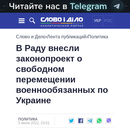
УКР
РОС
НОВОСТИ
Слово и Дело
›
Лента публикаций
›
Политика
В Раду внесли
ОБЕЩАНИЯ
ЛЕНТА
ПОЛИТИКА
законопроект о
СОБЫТИЯ
ЭКОНОМИКА
ПОЛИТИКИ
свободном
СТАТЬИ
ОБЩЕСТВО
ИНФОГРАФИКА
МНЕНИЯ
МИР
ВСЕ ПОЛИТИКИ
перемещении
ОБЗОРЫ
ПРЕЗИДЕНТ И ОФИС
военнообязанных по
ВИДЕО
ДАЙДЖЕСТЫ
ВЕРХОВНАЯ РАДА
Украине
ПОДДЕРЖАТЬ
КАБИНЕТ МИНИСТРОВ
ГЛАВЫ ОБЛАДМИНИСТРАЦИЙ
СРАВНЕНИЕ ПОЛИТИКОВ
МЭРЫ
ПОЛИТИКА
5 июля 2022, 23:01
ВСЕ ПЕРСОНЫ