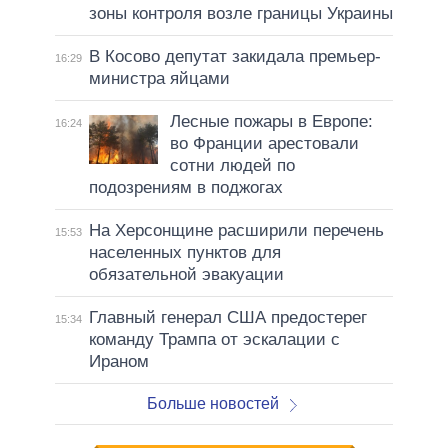
зоны контроля возле границы Украины
В Косово депутат закидала премьер-
16:29
министра яйцами
Лесные пожары в Европе:
16:24
во Франции арестовали
сотни людей по
подозрениям в поджогах
На Херсонщине расширили перечень
15:53
населенных пунктов для
обязательной эвакуации
Главный генерал США предостерег
15:34
команду Трампа от эскалации с
Ираном
Больше новостей