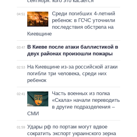
сентября: кого это касается
Среди погибших 4-летний
04:51
ребенок: в ГСЧС уточнили
последствия обстрела на
Киевщине
В Киеве после атаки баллистикой в
03:47
двух районах произошли пожары
На Киевщине из-за российской атаки
02:53
погибли три человека, среди них
ребенок
Часть военных из полка
02:41
«Скала» начали переводить
в другие подразделения –
СМИ
Удары рф по портам могут вдвое
01:59
сократить экспорт украинского зерна