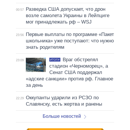
Разведка США допускает, что дрон
00:57
возле самолета Украины в Лейпциге
мог принадлежать рф – WSJ
Первые выплаты по программе «Пакет
23:56
школьника» уже поступают: что нужно
знать родителям
Враг обстрелял
ИТОГИ
23:09
стадион «Черноморец», а
Сенат США поддержал
«адские санкции» против рф. Главное
за день
Оккупанты ударили из РСЗО по
22:29
Славянску, есть жертва и ранены
Больше новостей