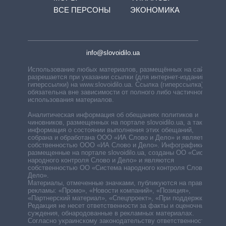
ВСЕ ПЕРСОНЫ
ЭКОНОМИКА
info@slovoidilo.ua
Использование любых материалов, размещённых на сайте,
разрешается при указании ссылки (для интернет-изданий —
гиперссылки) на www.slovoidilo.ua. Ссылка (гиперссылка)
обязательна вне зависимости от полного либо частичного
использования материалов.
Аналитическая информация об обещаниях политиков и
чиновников, размещенных на портале slovoidilo.ua, а также
информация о состоянии выполнения этих обещаний,
собрана и обработана ООО «ИА Слово и Дело» и является
собственностью ООО «ИА Слово и Дело». Инфографики,
размещенные на портале slovoidilo.ua, созданы ОО «Система
народного контроля Слово и Дело» и являются
собственностью ОО «Система народного контроля Слово и
Дело».
Материалы, отмеченные значками, публикуются на правах
рекламы: «Промо», «Новости компаний», «Позиция»,
«Партнерский материал», «Спецпроект», «При поддержке».
Редакция не несет ответственности за факты и оценочные
суждения, обнародованные в рекламных материалах.
Согласно украинскому законодательству ответственность за