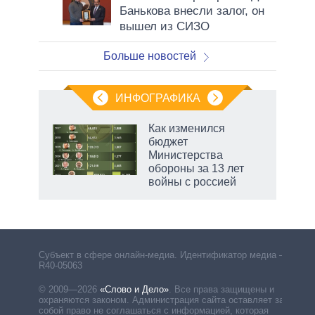
Банькова внесли залог, он
вышел из СИЗО
Больше новостей
ИНФОГРАФИКА
Как изменился
бюджет
не за
Министерства
асть
обороны за 13 лет
елью
войны с россией
Субъект в сфере онлайн-медиа. Идентификатор медиа –
R40-05063
© 2009—2026
«Слово и Дело»
.
Все права защищены и
охраняются законом. Администрация сайта оставляет за
собой право не соглашаться с информацией, которая