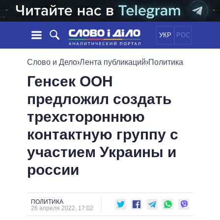
УКР
РОС
НОВОСТИ
Слово и Дело
›
Лента публикаций
›
Политика
Генсек ООН
ОБЕЩАНИЯ
ЛЕНТА
ПОЛИТИКА
предложил создать
СОБЫТИЯ
ЭКОНОМИКА
ПОЛИТИКИ
трехстороннюю
СТАТЬИ
ОБЩЕСТВО
ИНФОГРАФИКА
МНЕНИЯ
МИР
ВСЕ ПОЛИТИКИ
контактную группу с
ОБЗОРЫ
ПРЕЗИДЕНТ И ОФИС
участием Украины и
ВИДЕО
ДАЙДЖЕСТЫ
ВЕРХОВНАЯ РАДА
россии
ПОДДЕРЖАТЬ
КАБИНЕТ МИНИСТРОВ
ГЛАВЫ ОБЛАДМИНИСТРАЦИЙ
СРАВНЕНИЕ ПОЛИТИКОВ
МЭРЫ
ПОЛИТИКА
26 апреля 2022, 17:02
ВСЕ ПЕРСОНЫ