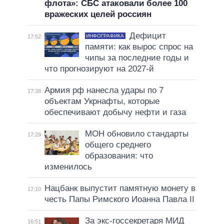
флота»: СБС атаковали более 100
вражеских целей россиян
Дефицит
ИНФОГРАФИКА
17:52
памяти: как вырос спрос на
чипы за последние годы и
что прогнозируют на 2027-й
Армия рф нанесла удары по 7
17:38
объектам Укрнафты, которые
обеспечивают добычу нефти и газа
МОН обновило стандарты
17:29
общего среднего
образования: что
изменилось
Нацбанк выпустит памятную монету в
17:10
честь Папы Римского Иоанна Павла II
За экс-госсекретаря МИД
16:51