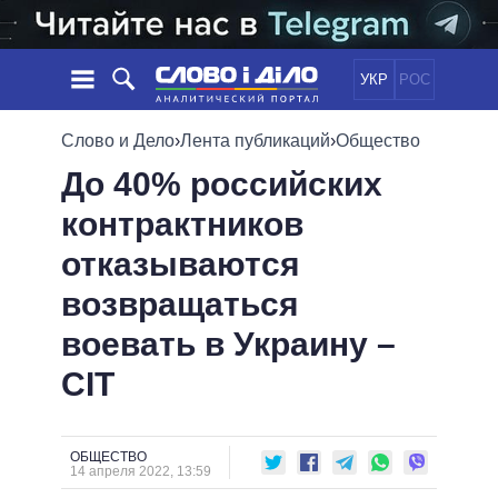
УКР
РОС
НОВОСТИ
Слово и Дело
›
Лента публикаций
›
Общество
До 40% российских
ОБЕЩАНИЯ
ЛЕНТА
ПОЛИТИКА
контрактников
СОБЫТИЯ
ЭКОНОМИКА
ПОЛИТИКИ
отказываются
СТАТЬИ
ОБЩЕСТВО
ИНФОГРАФИКА
МНЕНИЯ
МИР
ВСЕ ПОЛИТИКИ
возвращаться
ОБЗОРЫ
ПРЕЗИДЕНТ И ОФИС
воевать в Украину –
ВИДЕО
ДАЙДЖЕСТЫ
ВЕРХОВНАЯ РАДА
CIT
ПОДДЕРЖАТЬ
КАБИНЕТ МИНИСТРОВ
ГЛАВЫ ОБЛАДМИНИСТРАЦИЙ
СРАВНЕНИЕ ПОЛИТИКОВ
МЭРЫ
ОБЩЕСТВО
14 апреля 2022, 13:59
ВСЕ ПЕРСОНЫ