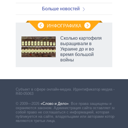
Больше новостей
ИНФОГРАФИКА
Сколько картофеля
выращивали в
Украине до и во
время большой
войны
Субъект в сфере онлайн-медиа. Идентификатор медиа –
R40-05063
© 2009—2026
«Слово и Дело»
.
Все права защищены и
охраняются законом. Администрация сайта оставляет за
собой право не соглашаться с информацией, которая
публикуется на сайте, владельцами или авторами которой
являются третьи лица.