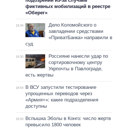
подозрении из-за случаев
фиктивных мобилизаций в реестре
«Оберег»
Дело Коломойского о
19:34
завладении средствами
«ПриватБанка» направили в
суд
Россияне нанесли удар по
19:30
сортировочному центру
Укрпочты в Павлограде,
есть жертвы
В ВСУ запустили тестирование
18:54
упрощенных переводов через
«Армия+»: какие подразделения
доступны
Вспышка Эболы в Конго: число жертв
18:50
превысило 1800 человек