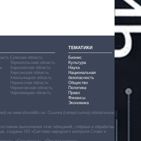
ТЕМАТИКИ
ласть
Сумская область
Бизнес
Тернопольская область
Культура
ь
Харьковская область
Наука
Херсонская область
Национальная
Хмельницкая область
безопасность
Черкасская область
Общество
Черниговская область
Политика
Черновицкая область
Право
Финансы
Экономика
) на www.slovoidilo.ua. Ссылка (гиперссылка) обязательна
состоянии выполнения этих обещаний, собрана и обработана
ua, созданы ОО «Система народного контроля Слово и
ериал», «Спецпроект», «При поддержке».