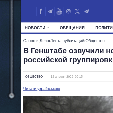
НОВОСТИ
ОБЕЩАНИЯ
ПОЛИТИ
ВСЕ ПОЛИТИКИ
ПРЕЗИДЕНТ И ОФ
Слово и Дело
›
Лента публикаций
›
Общество
В Генштабе озвучили н
российской группировк
ОБЩЕСТВО
12 апреля 2022, 09:15
Читати українською