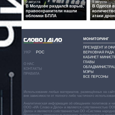
9 августа
9 августа
В Молдове раздался взрыв,
В Одессе 
правоохранители нашли
количеств
обломки БПЛА
атаки дро
МОНИТОРИНГ
ПРЕЗИДЕНТ И ОФ
УКР
РОС
ВЕРХОВНАЯ РАДА
КАБИНЕТ МИНИСТ
ГЛАВЫ
О НАС
ОБЛАДМИНИСТРА
КОНТАКТЫ
МЭРЫ
ПРАВИЛА
ВСЕ ПЕРСОНЫ
Использование любых материалов, размещённых на сайте,
вне зависимости от полного либо частичного использова
Аналитическая информация об обещаниях политиков и чин
ООО «ИА Слово и Дело» и является собственностью ООО 
Дело» и являются собственностью ОО «Система народног
Материалы, отмеченные значками, публикуются на права