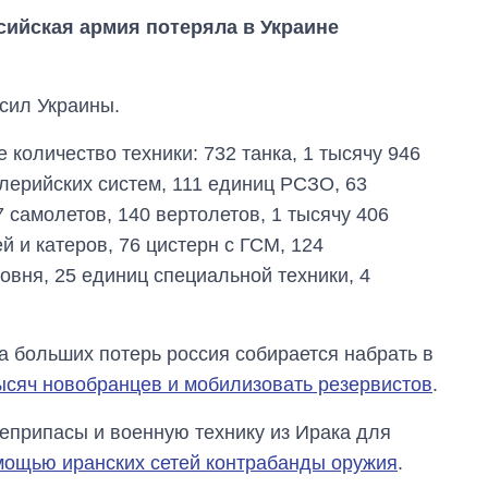
ийская армия потеряла в Украине
сил Украины.
 количество техники: 732 танка, 1 тысячу 946
ерийских систем, 111 единиц РСЗО, 63
 самолетов, 140 вертолетов, 1 тысячу 406
й и катеров, 76 цистерн с ГСМ, 124
овня, 25 единиц специальной техники, 4
Как за 10 лет
изменилось
за больших потерь россия собирается набрать в
количество
ысяч новобранцев и мобилизовать резервистов
.
поступающих в
бакалавриат,
магистратуру и
еприпасы и военную технику из Ирака для
аспирантуру
мощью иранских сетей контрабанды оружия
.