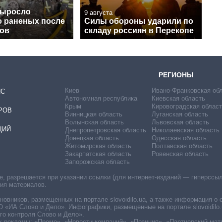
выросло
9 августа
о раненых после
Силы обороны ударили по
нов
складу россиян в Перекопе
РЕГИОНЫ
Киев
Ивано-Франковская об
ИС
Автономная республика
Киевская область
Крым
Кировоградская област
РОВ
Винницкая область
Луганская область
Волынская область
Львовская область
ЦИЙ
Днепропетровская область
Николаевская область
Донецкая область
Одесская область
Житомирская область
Полтавская область
Закарпатская область
Ровенская область
Запорожская область
 разрешается при указании ссылки (для интернет-изданий — гиперссылки
ния материалов.
овников, размещенных на портале slovoidilo.ua, а также информация о 
«ИА Слово и Дело». Инфографики, размещенные на портале slovoidilo.
о контроля Слово и Дело».
х рекламы: «Промо», «Новости компаний», «Позиция», «Партнерский мат