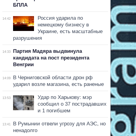
БПЛА
Россия ударила по
14:42
немецкому бизнесу в
Украине, есть масштабные
разрушения
Партия Мадяра выдвинула
14:33
кандидата на пост президента
Венгрии
В Черниговской области дрон рф
14:09
ударил возле магазина, есть раненые
Удар по Харькову: мэр
13:53
сообщил о 37 пострадавших
и 1 погибшем
В Румынии отвели угрозу для АЭС, но
13:41
ненадолго