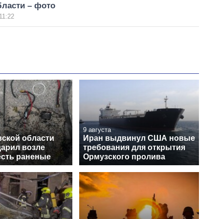
бласти – фото
11:22
9 августа
вской области
Иран выдвинул США новые
дарил возле
требования для открытия
есть раненые
Ормузского пролива