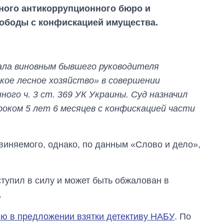
ного антикоррупционного бюро и
вободы с конфискацией имущества.
нала виновным бывшего руководителя
кое лесное хозяйство» в совершении
ого ч. 3 ст. 369 УК Украины. Суд назначил
роком 5 лет 6 месяцев с конфискацией части
иняемого, однако, по данным «Слово и дело»,
Как за 10 лет
изменилось
количество
ступил в силу и может быть обжалован в
поступающих в
.
бакалавриат,
магистратуру и
ю в предложении взятки детективу НАБУ
. По
аспирантуру