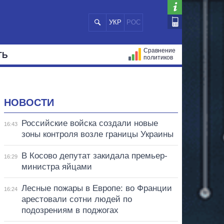
УКР
РОС
Сравнение
ТЬ
политиков
СТРАЦИЙ
МЭРЫ
ВСЕ ПЕРСОНЫ
НОВОСТИ
Российские войска создали новые
16:43
зоны контроля возле границы Украины
В Косово депутат закидала премьер-
16:29
министра яйцами
Лесные пожары в Европе: во Франции
16:24
арестовали сотни людей по
подозрениям в поджогах