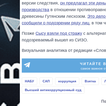
версии следствия,
он предлагал эти день
производства
в отношении противоправно
древесины Гутянским лесхозом.
Это дело
сообщили о подозрении ряду лиц
, в том 
Позже
Сысу взяли под стражу
с альтернат
подозреваемый вышел из СИЗО.
Визуальная аналитика от редакции «Слов
ЧИТАЙТЕ 
самое важное о
НАБУ
САП
коррупция
Взятка
Высший антикоррупционный суд
По