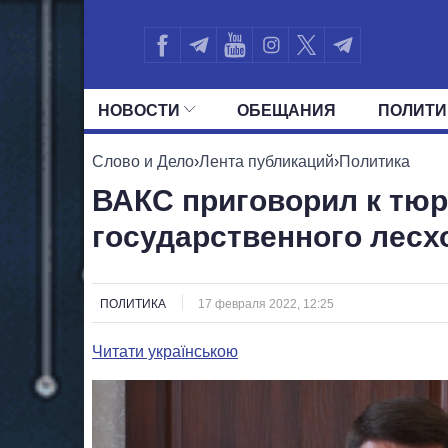
НОВОСТИ
ОБЕЩАНИЯ
ПОЛИТИ
ВСЕ ПОЛИТИКИ
ПРЕЗИДЕНТ И ОФ
Слово и Дело
›
Лента публикаций
›
Политика
ВАКС приговорил к тюр
государственного лесх
ПОЛИТИКА
17 февраля 2022, 12:25
Читати українською