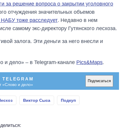
ги за решение вопроса о закрытии уголовного
го отчуждения значительных объемов
 НАБУ тоже расследует
. Недавно в нем
числе самому экс-директору Гутянского лесхоза.
ивой залога. Эти деньги за него внесли и
о и дело» – в Telegram-канале
Pics&Maps
.
В TELEGRAM
Подписаться
т «Слово и дело»
Лесхоз
Виктор Сыса
Подкуп
делиться: