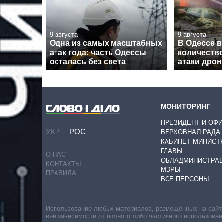
9 августа
9 августа
Одна из самых масштабных
В Одессе 
атак года: часть Одессы
количеств
осталась без света
атаки дро
МОНИТОРИНГ
ПРЕЗИДЕНТ И ОФ
УКР
РОС
ВЕРХОВНАЯ РАДА
КАБИНЕТ МИНИСТ
ГЛАВЫ
О НАС
ОБЛАДМИНИСТРА
КОНТАКТЫ
МЭРЫ
ПРАВИЛА
ВСЕ ПЕРСОНЫ
Использование любых материалов, размещённых на сайте,
вне зависимости от полного либо частичного использова