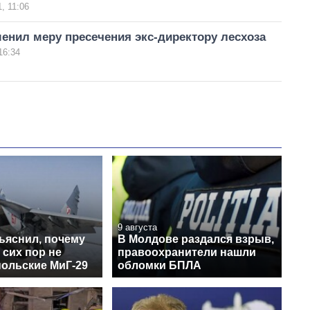
, 11:06
енил меру пресечения экс-директору лесхоза
16:34
9 августа
ъяснил, почему
В Молдове раздался взрыв,
 сих пор не
правоохранители нашли
польские МиГ-29
обломки БПЛА