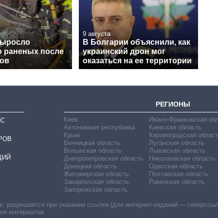
9 августа
выросло
В Болгарии объяснили, как
о раненых после
украинский дрон мог
нов
оказаться на ее территории
РЕГИОНЫ
Киев
Ивано-Франковская об
ИС
Автономная республика
Киевская область
Крым
Кировоградская област
РОВ
Винницкая область
Луганская область
Волынская область
Львовская область
ЦИЙ
Днепропетровская область
Николаевская область
Донецкая область
Одесская область
Житомирская область
Полтавская область
Закарпатская область
Ровенская область
Запорожская область
 разрешается при указании ссылки (для интернет-изданий — гиперссылки
ния материалов.