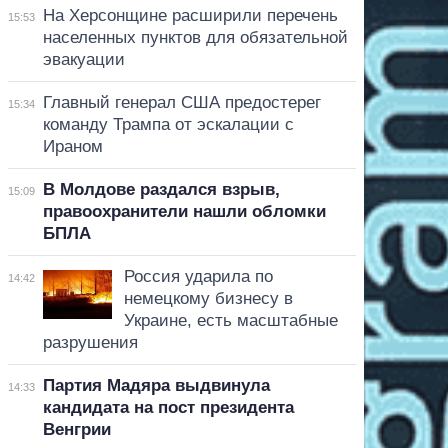
На Херсонщине расширили перечень
15:53
населенных пунктов для обязательной
эвакуации
Главный генерал США предостерег
15:34
команду Трампа от эскалации с
Ираном
В Молдове раздался взрыв,
15:09
правоохранители нашли обломки
БПЛА
Россия ударила по
14:42
немецкому бизнесу в
Украине, есть масштабные
разрушения
Партия Мадяра выдвинула
14:33
кандидата на пост президента
Венгрии