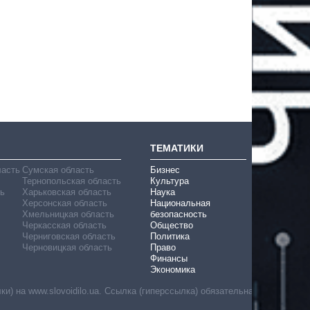
ТЕМАТИКИ
ласть
Сумская область
Бизнес
Тернопольская область
Культура
ь
Харьковская область
Наука
Херсонская область
Национальная
Хмельницкая область
безопасность
Черкасская область
Общество
Черниговская область
Политика
Черновицкая область
Право
Финансы
Экономика
) на www.slovoidilo.ua. Ссылка (гиперссылка) обязательна