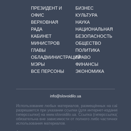
ПРЕЗИДЕНТ И
БИЗНЕС
ОФИС
КУЛЬТУРА
ВЕРХОВНАЯ
НАУКА
РАДА
НАЦИОНАЛЬНАЯ
КАБИНЕТ
БЕЗОПАСНОСТЬ
МИНИСТРОВ
ОБЩЕСТВО
ГЛАВЫ
ПОЛИТИКА
ОБЛАДМИНИСТРАЦИЙ
ПРАВО
МЭРЫ
ФИНАНСЫ
ВСЕ ПЕРСОНЫ
ЭКОНОМИКА
info@slovoidilo.ua
Использование любых материалов, размещённых на сайте,
разрешается при указании ссылки (для интернет-изданий —
гиперссылки) на www.slovoidilo.ua. Ссылка (гиперссылка)
обязательна вне зависимости от полного либо частичного
использования материалов.