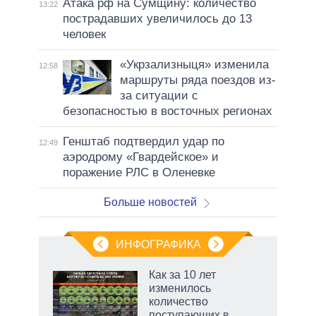
Атака рф на Сумщину: количество
13:22
пострадавших увеличилось до 13
человек
«Укрзализныця» изменила
12:58
маршруты ряда поездов из-
за ситуации с
безопасностью в восточных регионах
Генштаб подтвердил удар по
12:49
аэродрому «Гвардейское» и
поражение РЛС в Оленевке
Больше новостей
ИНФОГРАФИКА
еля
Как за 10 лет
изменилось
количество
поступающих в