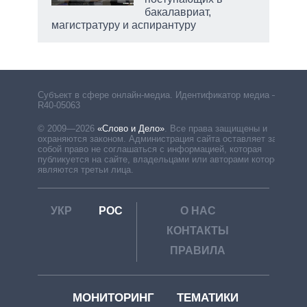
бакалавриат,
магистратуру и аспирантуру
Субъект в сфере онлайн-медиа. Идентификатор медиа –
R40-05063
© 2009—2026
«Слово и Дело»
.
Все права защищены и
охраняются законом. Администрация сайта оставляет за
собой право не соглашаться с информацией, которая
публикуется на сайте, владельцами или авторами которой
являются третьи лица.
УКР
РОС
О НАС
КОНТАКТЫ
ПРАВИЛА
МОНИТОРИНГ
ТЕМАТИКИ