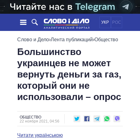
УКР
РОС
НОВОСТИ
Слово и Дело
›
Лента публикаций
›
Общество
Большинство
ОБЕЩАНИЯ
ЛЕНТА
ПОЛИТИКА
украинцев не может
СОБЫТИЯ
ЭКОНОМИКА
ПОЛИТИКИ
вернуть деньги за газ,
СТАТЬИ
ОБЩЕСТВО
ИНФОГРАФИКА
МНЕНИЯ
МИР
ВСЕ ПОЛИТИКИ
который они не
ОБЗОРЫ
ПРЕЗИДЕНТ И ОФИС
использовали – опрос
ВИДЕО
ДАЙДЖЕСТЫ
ВЕРХОВНАЯ РАДА
ПОДДЕРЖАТЬ
КАБИНЕТ МИНИСТРОВ
ГЛАВЫ ОБЛАДМИНИСТРАЦИЙ
ОБЩЕСТВО
СРАВНЕНИЕ ПОЛИТИКОВ
22 ноября 2021, 04:56
МЭРЫ
Читати українською
ВСЕ ПЕРСОНЫ