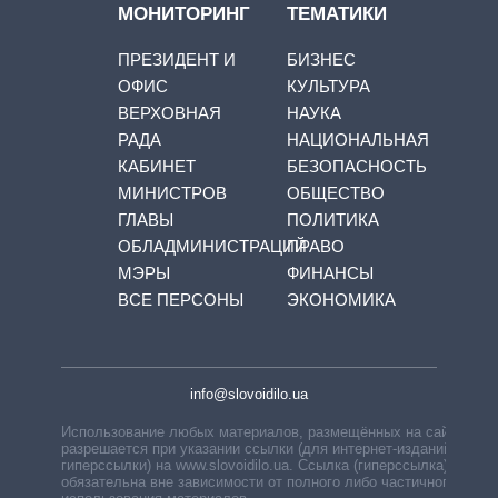
МОНИТОРИНГ
ТЕМАТИКИ
ПРЕЗИДЕНТ И
БИЗНЕС
ОФИС
КУЛЬТУРА
ВЕРХОВНАЯ
НАУКА
РАДА
НАЦИОНАЛЬНАЯ
КАБИНЕТ
БЕЗОПАСНОСТЬ
МИНИСТРОВ
ОБЩЕСТВО
ГЛАВЫ
ПОЛИТИКА
ОБЛАДМИНИСТРАЦИЙ
ПРАВО
МЭРЫ
ФИНАНСЫ
ВСЕ ПЕРСОНЫ
ЭКОНОМИКА
info@slovoidilo.ua
Использование любых материалов, размещённых на сайте,
разрешается при указании ссылки (для интернет-изданий —
гиперссылки) на www.slovoidilo.ua. Ссылка (гиперссылка)
обязательна вне зависимости от полного либо частичного