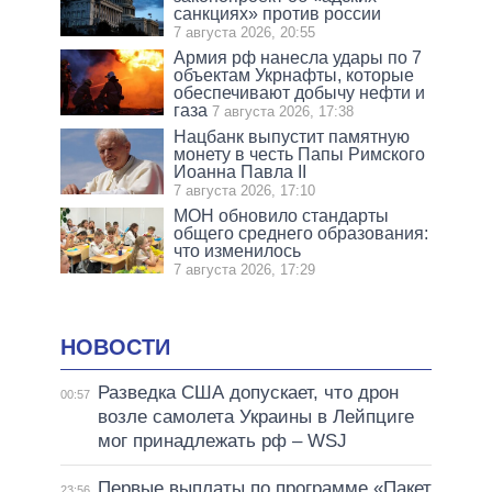
санкциях» против россии
7 августа 2026, 20:55
Армия рф нанесла удары по 7
объектам Укрнафты, которые
обеспечивают добычу нефти и
газа
7 августа 2026, 17:38
Нацбанк выпустит памятную
монету в честь Папы Римского
Иоанна Павла II
7 августа 2026, 17:10
МОН обновило стандарты
общего среднего образования:
что изменилось
7 августа 2026, 17:29
НОВОСТИ
Разведка США допускает, что дрон
00:57
возле самолета Украины в Лейпциге
мог принадлежать рф – WSJ
Первые выплаты по программе «Пакет
23:56