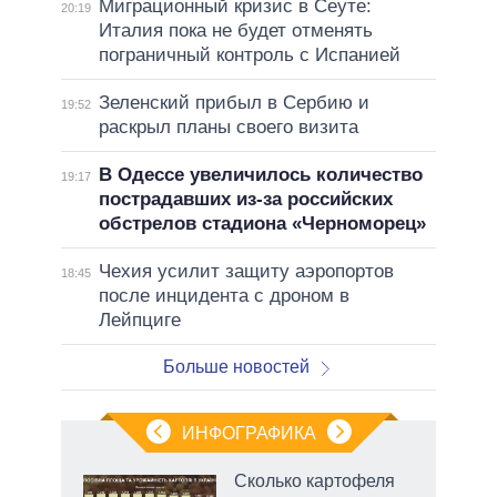
Миграционный кризис в Сеуте:
20:19
Италия пока не будет отменять
пограничный контроль с Испанией
Зеленский прибыл в Сербию и
19:52
раскрыл планы своего визита
В Одессе увеличилось количество
19:17
пострадавших из-за российских
обстрелов стадиона «Черноморец»
Чехия усилит защиту аэропортов
18:45
после инцидента с дроном в
Лейпциге
Больше новостей
ИНФОГРАФИКА
 как
Сколько картофеля