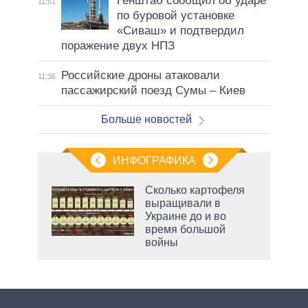
Генштаб сообщил об ударе
11:51
по буровой установке
«Сиваш» и подтвердил
поражение двух НПЗ
Российские дроны атаковали
11:36
пассажирский поезд Сумы – Киев
Больше новостей
ИНФОГРАФИКА
 5
Сколько картофеля
го
выращивали в
сть
Украине до и во
ВР
время большой
войны