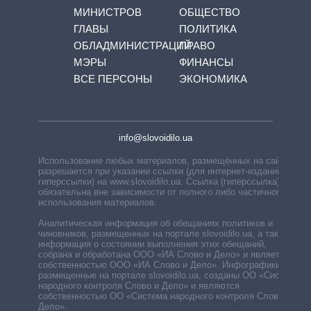
МИНИСТРОВ
ОБЩЕСТВО
ГЛАВЫ
ПОЛИТИКА
ОБЛАДМИНИСТРАЦИЙ
ПРАВО
МЭРЫ
ФИНАНСЫ
ВСЕ ПЕРСОНЫ
ЭКОНОМИКА
info@slovoidilo.ua
Использование любых материалов, размещённых на сайте,
разрешается при указании ссылки (для интернет-изданий —
гиперссылки) на www.slovoidilo.ua. Ссылка (гиперссылка)
обязательна вне зависимости от полного либо частичного
использования материалов.
Аналитическая информация об обещаниях политиков и
чиновников, размещенных на портале slovoidilo.ua, а также
информация о состоянии выполнения этих обещаний,
собрана и обработана ООО «ИА Слово и Дело» и является
собственностью ООО «ИА Слово и Дело». Инфографики,
размещенные на портале slovoidilo.ua, созданы ОО «Система
народного контроля Слово и Дело» и являются
собственностью ОО «Система народного контроля Слово и
Дело».