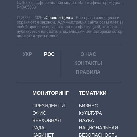
Субъект в сфере онлайн-медиа. Идентификатор медиа –
R40-05063
© 2009—2026
«Слово и Дело»
.
Все права защищены и
охраняются законом. Администрация сайта оставляет за
собой право не соглашаться с информацией, которая
публикуется на сайте, владельцами или авторами которой
являются третьи лица.
УКР
РОС
О НАС
КОНТАКТЫ
ПРАВИЛА
МОНИТОРИНГ
ТЕМАТИКИ
ПРЕЗИДЕНТ И
БИЗНЕС
ОФИС
КУЛЬТУРА
ВЕРХОВНАЯ
НАУКА
РАДА
НАЦИОНАЛЬНАЯ
КАБИНЕТ
БЕЗОПАСНОСТЬ