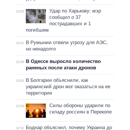
Удар по Харькову: мэр
13:53
сообщил о 37
пострадавших и 1
погибшем
В Румынии отвели угрозу для АЭС,
13:41
но ненадолго
В Одессе выросло количество
13:28
раненых после атаки дронов
В Болгарии объяснили, как
13:03
украинский дрон мог оказаться на ее
территории
Силы обороны ударили по
12:54
складу россиян в Перекопе
Боднар объяснил, почему Украина до
12:32