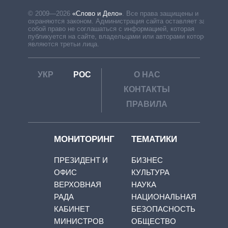
© 2009—2026
«Слово и Дело»
.
Все права защищены и
охраняются законом. Администрация сайта оставляет за
собой право не соглашаться с информацией, которая
публикуется на сайте, владельцами или авторами которой
являются третьи лица.
УКР
РОС
О НАС
КОНТАКТЫ
ПРАВИЛА
МОНИТОРИНГ
ТЕМАТИКИ
ПРЕЗИДЕНТ И
БИЗНЕС
ОФИС
КУЛЬТУРА
ВЕРХОВНАЯ
НАУКА
РАДА
НАЦИОНАЛЬНАЯ
КАБИНЕТ
БЕЗОПАСНОСТЬ
МИНИСТРОВ
ОБЩЕСТВО