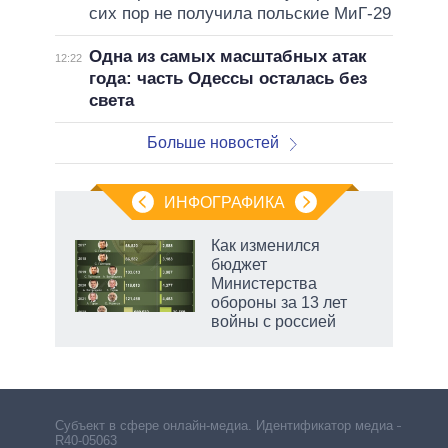
сих пор не получила польские МиГ-29
Одна из самых масштабных атак
12:22
года: часть Одессы осталась без
света
Больше новостей
ИНФОГРАФИКА
еля
Как изменился
бюджет
Министерства
обороны за 13 лет
войны с россией
Субъект в сфере онлайн-медиа. Идентификатор медиа –
R40-05063