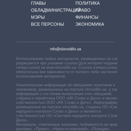
ГЛАВЫ
ПОЛИТИКА
ОБЛАДМИНИСТРАЦИЙ
ПРАВО
МЭРЫ
ФИНАНСЫ
ВСЕ ПЕРСОНЫ
ЭКОНОМИКА
info@slovoidilo.ua
Использование любых материалов, размещённых на сайте,
разрешается при указании ссылки (для интернет-изданий —
гиперссылки) на www.slovoidilo.ua. Ссылка (гиперссылка)
обязательна вне зависимости от полного либо частичного
использования материалов.
Аналитическая информация об обещаниях политиков и
чиновников, размещенных на портале slovoidilo.ua, а также
информация о состоянии выполнения этих обещаний,
собрана и обработана ООО «ИА Слово и Дело» и является
собственностью ООО «ИА Слово и Дело». Инфографики,
размещенные на портале slovoidilo.ua, созданы ОО «Система
народного контроля Слово и Дело» и являются
собственностью ОО «Система народного контроля Слово и
Дело».
Материалы, отмеченные значками, публикуются на правах
рекламы: «Промо», «Новости компаний», «Позиция»,