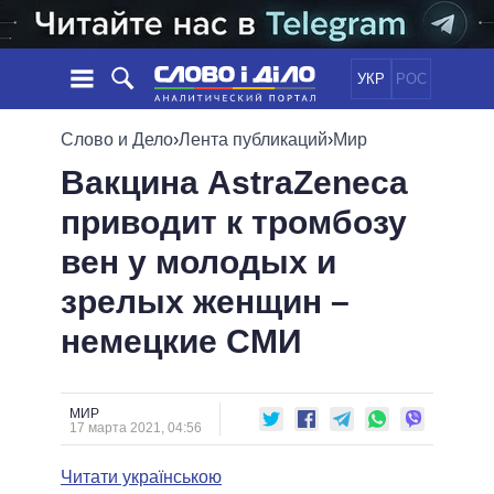
УКР
РОС
НОВОСТИ
Слово и Дело
›
Лента публикаций
›
Мир
Вакцина AstraZeneca
ОБЕЩАНИЯ
ЛЕНТА
ПОЛИТИКА
приводит к тромбозу
СОБЫТИЯ
ЭКОНОМИКА
ПОЛИТИКИ
вен у молодых и
СТАТЬИ
ОБЩЕСТВО
ИНФОГРАФИКА
МНЕНИЯ
МИР
ВСЕ ПОЛИТИКИ
зрелых женщин –
ОБЗОРЫ
ПРЕЗИДЕНТ И ОФИС
немецкие СМИ
ВИДЕО
ДАЙДЖЕСТЫ
ВЕРХОВНАЯ РАДА
ПОДДЕРЖАТЬ
КАБИНЕТ МИНИСТРОВ
ГЛАВЫ ОБЛАДМИНИСТРАЦИЙ
МИР
СРАВНЕНИЕ ПОЛИТИКОВ
17 марта 2021, 04:56
МЭРЫ
Читати українською
ВСЕ ПЕРСОНЫ