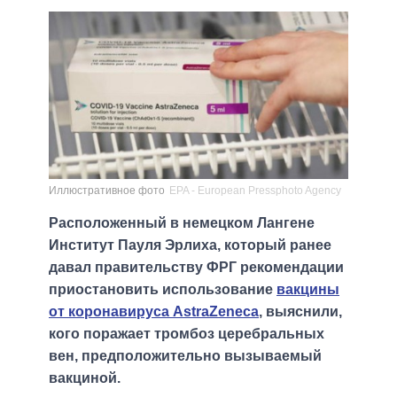
Иллюстративное фото
EPA - European Pressphoto Agency
Расположенный в немецком Лангене
Институт Пауля Эрлиха, который ранее
давал правительству ФРГ рекомендации
приостановить использование
вакцины
от коронавируса AstraZeneca
, выяснили,
кого поражает тромбоз церебральных
вен, предположительно вызываемый
вакциной.