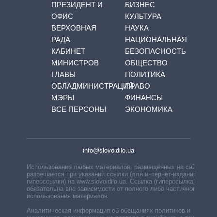
ПРЕЗИДЕНТ И
БИЗНЕС
ОФИС
КУЛЬТУРА
ВЕРХОВНАЯ
НАУКА
РАДА
НАЦИОНАЛЬНАЯ
КАБИНЕТ
БЕЗОПАСНОСТЬ
МИНИСТРОВ
ОБЩЕСТВО
ГЛАВЫ
ПОЛИТИКА
ОБЛАДМИНИСТРАЦИЙ
ПРАВО
МЭРЫ
ФИНАНСЫ
ВСЕ ПЕРСОНЫ
ЭКОНОМИКА
info@slovoidilo.ua
Использование любых материалов, размещённых на сайте,
разрешается при указании ссылки (для интернет-изданий —
гиперссылки) на www.slovoidilo.ua. Ссылка (гиперссылка)
обязательна вне зависимости от полного либо частичного
использования материалов.
Аналитическая информация об обещаниях политиков и