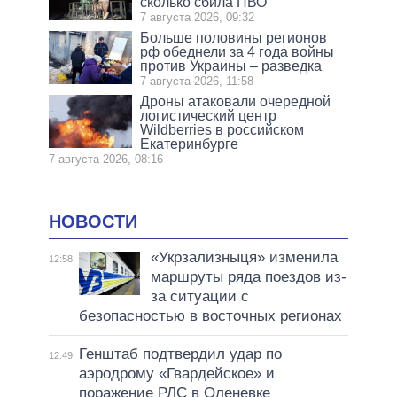
сколько сбила ПВО
7 августа 2026, 09:32
Больше половины регионов
рф обеднели за 4 года войны
против Украины – разведка
7 августа 2026, 11:58
Дроны атаковали очередной
логистический центр
Wildberries в российском
Екатеринбурге
7 августа 2026, 08:16
НОВОСТИ
«Укрзализныця» изменила
12:58
маршруты ряда поездов из-
за ситуации с
безопасностью в восточных регионах
Генштаб подтвердил удар по
12:49
аэродрому «Гвардейское» и
поражение РЛС в Оленевке