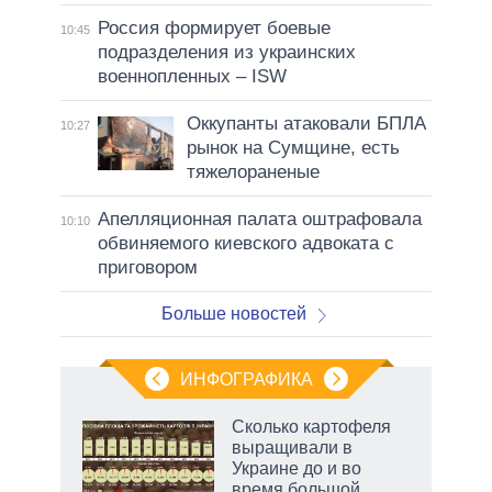
Россия формирует боевые
10:45
подразделения из украинских
военнопленных – ISW
Оккупанты атаковали БПЛА
10:27
рынок на Сумщине, есть
тяжелораненые
Апелляционная палата оштрафовала
10:10
обвиняемого киевского адвоката с
приговором
Больше новостей
ИНФОГРАФИКА
Сколько картофеля
выращивали в
не за
Украине до и во
асть
время большой