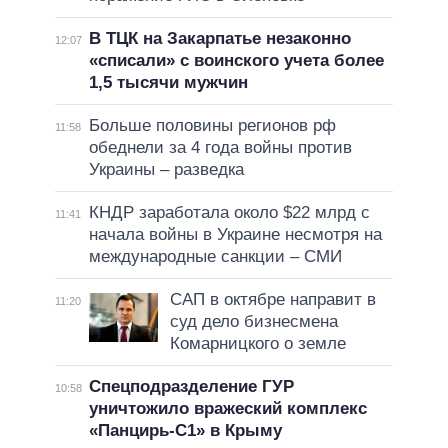
В ТЦК на Закарпатье незаконно
12:07
«списали» с воинского учета более
1,5 тысячи мужчин
Больше половины регионов рф
11:58
обеднели за 4 года войны против
Украины – разведка
КНДР заработала около $22 млрд с
11:41
начала войны в Украине несмотря на
международные санкции – СМИ
САП в октябре направит в
11:20
суд дело бизнесмена
Комарницкого о земле
Спецподразделение ГУР
10:58
уничтожило вражеский комплекс
«Панцирь-С1» в Крыму