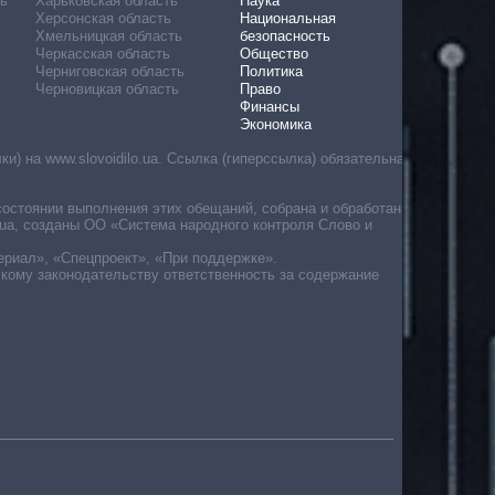
ь
Харьковская область
Наука
Херсонская область
Национальная
Хмельницкая область
безопасность
Черкасская область
Общество
Черниговская область
Политика
Черновицкая область
Право
Финансы
Экономика
) на www.slovoidilo.ua. Ссылка (гиперссылка) обязательна
состоянии выполнения этих обещаний, собрана и обработана
ua, созданы ОО «Система народного контроля Слово и
ериал», «Спецпроект», «При поддержке».
скому законодательству ответственность за содержание