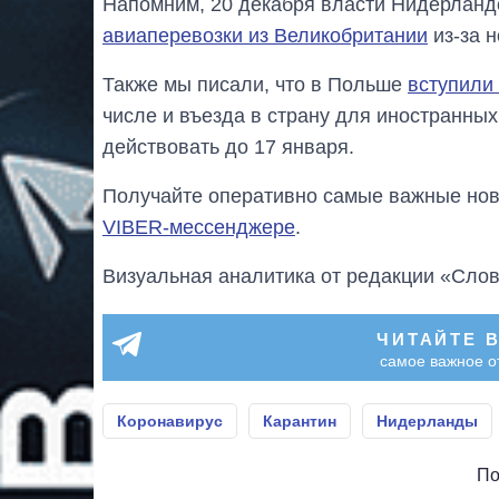
Напомним, 20 декабря власти Нидерлан
авиаперевозки из Великобритании
из-за 
Также мы писали, что в Польше
вступили
числе и въезда в страну для иностранны
действовать до 17 января.
Получайте оперативно самые важные ново
VIBER-мессенджере
.
Визуальная аналитика от редакции «Слов
ЧИТАЙТЕ 
самое важное о
Коронавирус
Карантин
Нидерланды
По