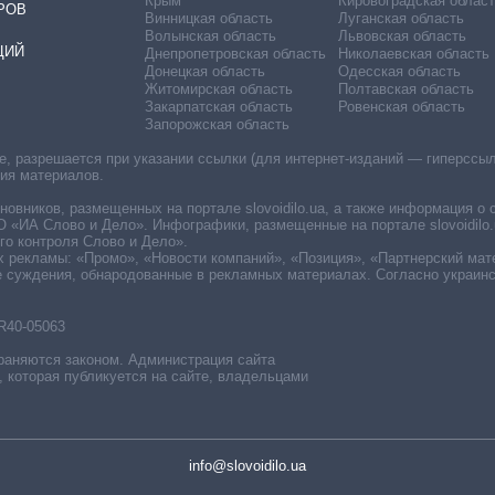
Крым
Кировоградская област
РОВ
Винницкая область
Луганская область
Волынская область
Львовская область
ЦИЙ
Днепропетровская область
Николаевская область
Донецкая область
Одесская область
Житомирская область
Полтавская область
Закарпатская область
Ровенская область
Запорожская область
 разрешается при указании ссылки (для интернет-изданий — гиперссылки
ния материалов.
овников, размещенных на портале slovoidilo.ua, а также информация о 
«ИА Слово и Дело». Инфографики, размещенные на портале slovoidilo.
о контроля Слово и Дело».
х рекламы: «Промо», «Новости компаний», «Позиция», «Партнерский мат
е суждения, обнародованные в рекламных материалах. Согласно украин
R40-05063
раняются законом. Администрация сайта
, которая публикуется на сайте, владельцами
info@slovoidilo.ua