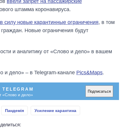
дов
ввели запрет на пассажирские
аспирантуру
нового штамма коронавируса.
 в силу новые карантинные ограничения
, в том
х граждан. Новые ограничения будут
сти и аналитику от «Слово и дело» в вашем
о и дело» – в Telegram-канале
Pics&Maps
.
В TELEGRAM
Подписаться
т «Слово и дело»
Пандемія
Усиление карантина
делиться: