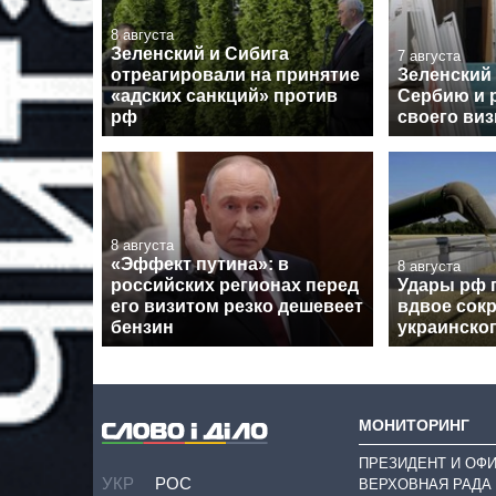
8 августа
Зеленский и Сибига
7 августа
отреагировали на принятие
Зеленский
«адских санкций» против
Сербию и 
рф
своего виз
8 августа
«Эффект путина»: в
8 августа
российских регионах перед
Удары рф 
его визитом резко дешевеет
вдвое сокр
бензин
украинског
МОНИТОРИНГ
ПРЕЗИДЕНТ И ОФ
УКР
РОС
ВЕРХОВНАЯ РАДА