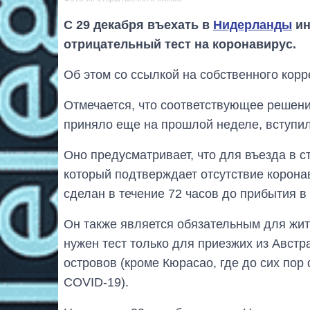
С 29 декабря въехать в
Нидерланды
ин
отрицательный тест на коронавирус.
Об этом со ссылкой на собственного кор
Отмечается, что соответствующее решени
приняло еще на прошлой неделе, вступило
Оно предусматривает, что для въезда в с
который подтверждает отсутствие корона
сделан в течение 72 часов до прибытия 
Он также является обязательным для жи
нужен тест только для приезжих из Австр
островов (кроме Кюрасао, где до сих по
COVID-19).