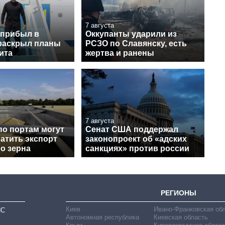
7 августа
 прибыл в
Оккупанты ударили из
раскрыл планы
РСЗО по Славянску, есть
ита
жертва и ранены
7 августа
по портам могут
Сенат США поддержал
атить экспорт
законопроект об «адских
о зерна
санкциях» против россии
РЕГИОНЫ
Киев
Ивано-Франковская об
ИС
Автономная республика
Киевская область