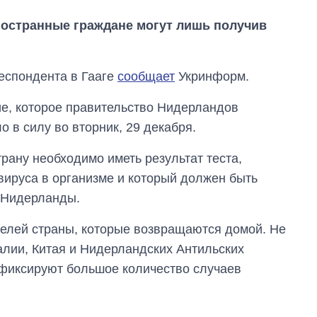
остранные граждане могут лишь получив
респондента в Гааге
сообщает
Укринформ.
е, которое правительство Нидерландов
 в силу во вторник, 29 декабря.
трану необходимо иметь результат теста,
вируса в организме и который должен быть
в Нидерланды.
телей страны, которые возвращаются домой. Не
Как за 10 лет
алии, Китая и Нидерландских Антильских
изменилось
количество
р фиксируют большое количество случаев
поступающих в
бакалавриат,
магистратуру и