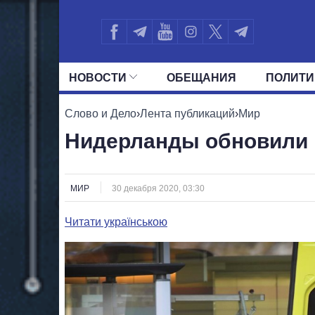
НОВОСТИ
ОБЕЩАНИЯ
ПОЛИТИ
ВСЕ ПОЛИТИКИ
ПРЕЗИДЕНТ И ОФ
Слово и Дело
›
Лента публикаций
›
Мир
Нидерланды обновили 
МИР
30 декабря 2020, 03:30
Читати українською