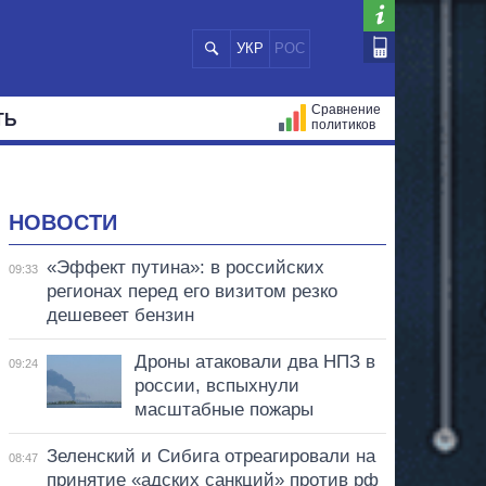
УКР
РОС
Сравнение
ТЬ
политиков
СТРАЦИЙ
МЭРЫ
ВСЕ ПЕРСОНЫ
НОВОСТИ
«Эффект путина»: в российских
09:33
регионах перед его визитом резко
дешевеет бензин
Дроны атаковали два НПЗ в
09:24
россии, вспыхнули
масштабные пожары
Зеленский и Сибига отреагировали на
08:47
принятие «адских санкций» против рф