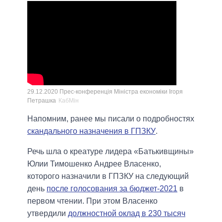
29.12.2020 Прес-конференція Міністра економіки Ігоря
Петрашка
КабМін
Напомним, ранее мы писали о подробностях
скандального назначения в ГПЗКУ
.
Речь шла о креатуре лидера «Батькивщины»
Юлии Тимошенко Андрее Власенко,
которого назначили в ГПЗКУ на следующий
день
после голосования за бюджет-2021
в
первом чтении. При этом Власенко
утвердили
должностной оклад в 230 тысяч