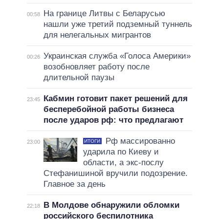
На границе Литвы с Беларусью
00:58
нашли уже третий подземный туннель
для нелегальных мигрантов
Украинская служба «Голоса Америки»
00:26
возобновляет работу после
длительной паузы
Кабмин готовит пакет решений для
23:45
бесперебойной работы бизнеса
после ударов рф: что предлагают
Рф массированно
ИТОГИ
23:00
ударила по Киеву и
области, а экс-послу
Стефанишиной вручили подозрение.
Главное за день
В Молдове обнаружили обломки
22:18
российского беспилотника