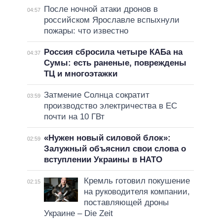
После ночной атаки дронов в
04:57
российском Ярославле вспыхнули
пожары: что известно
Россия сбросила четыре КАБа на
04:37
Сумы: есть раненые, повреждены
ТЦ и многоэтажки
Затмение Солнца сократит
03:59
производство электричества в ЕС
почти на 10 ГВт
«Нужен новый силовой блок»:
02:59
Залужный объяснил свои слова о
вступлении Украины в НАТО
Кремль готовил покушение
02:15
на руководителя компании,
поставляющей дроны
Украине – Die Zeit