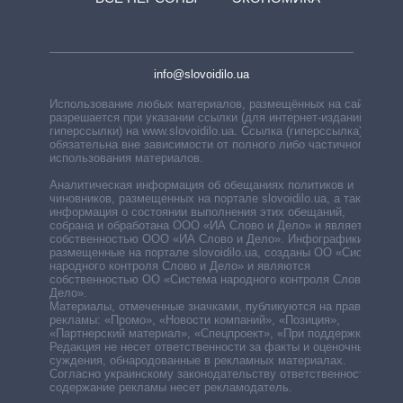
info@slovoidilo.ua
Использование любых материалов, размещённых на сайте,
разрешается при указании ссылки (для интернет-изданий —
гиперссылки) на www.slovoidilo.ua. Ссылка (гиперссылка)
обязательна вне зависимости от полного либо частичного
использования материалов.
Аналитическая информация об обещаниях политиков и
чиновников, размещенных на портале slovoidilo.ua, а также
информация о состоянии выполнения этих обещаний,
собрана и обработана ООО «ИА Слово и Дело» и является
собственностью ООО «ИА Слово и Дело». Инфографики,
размещенные на портале slovoidilo.ua, созданы ОО «Система
народного контроля Слово и Дело» и являются
собственностью ОО «Система народного контроля Слово и
Дело».
Материалы, отмеченные значками, публикуются на правах
рекламы: «Промо», «Новости компаний», «Позиция»,
«Партнерский материал», «Спецпроект», «При поддержке».
Редакция не несет ответственности за факты и оценочные
суждения, обнародованные в рекламных материалах.
Согласно украинскому законодательству ответственность за
содержание рекламы несет рекламодатель.