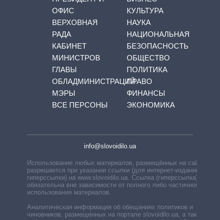
ОФИС
КУЛЬТУРА
ВЕРХОВНАЯ
НАУКА
РАДА
НАЦИОНАЛЬНАЯ
КАБИНЕТ
БЕЗОПАСНОСТЬ
МИНИСТРОВ
ОБЩЕСТВО
ГЛАВЫ
ПОЛИТИКА
ОБЛАДМИНИСТРАЦИЙ
ПРАВО
МЭРЫ
ФИНАНСЫ
ВСЕ ПЕРСОНЫ
ЭКОНОМИКА
info@slovoidilo.ua
Использование любых материалов, размещённых на сайте,
разрешается при указании ссылки (для интернет-изданий —
гиперссылки) на www.slovoidilo.ua. Ссылка (гиперссылка)
обязательна вне зависимости от полного либо частичного
использования материалов.
Аналитическая информация об обещаниях политиков и
чиновников, размещенных на портале slovoidilo.ua, а также