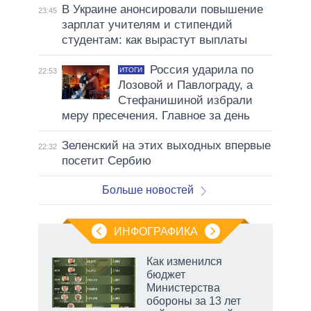
В Украине анонсировали повышение
23:45
зарплат учителям и стипендий
студентам: как вырастут выплаты
Россия ударила по
ИТОГИ
22:53
Лозовой и Павлограду, а
Стефанишиной избрали
меру пресечения. Главное за день
Зеленский на этих выходных впервые
22:32
посетит Сербию
Больше новостей
ИНФОГРАФИКА
Как изменился
о
бюджет
Министерства
обороны за 13 лет