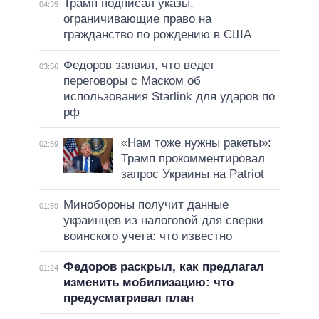
Трамп подписал указы,
04:39
ограничивающие право на
гражданство по рождению в США
Федоров заявил, что ведет
03:56
переговоры с Маском об
использования Starlink для ударов по
рф
«Нам тоже нужны ракеты»:
02:59
Трамп прокомментировал
запрос Украины на Patriot
Минобороны получит данные
01:59
украинцев из налоговой для сверки
воинского учета: что известно
Федоров раскрыл, как предлагал
01:24
изменить мобилизацию: что
предусматривал план