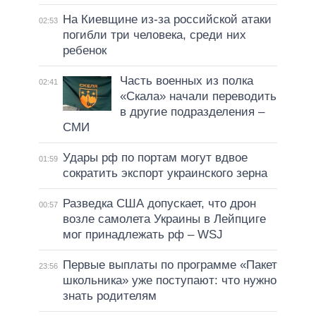
На Киевщине из-за российской атаки
02:53
погибли три человека, среди них
ребенок
Часть военных из полка
02:41
«Скала» начали переводить
в другие подразделения –
СМИ
Удары рф по портам могут вдвое
01:59
сократить экспорт украинского зерна
Разведка США допускает, что дрон
00:57
возле самолета Украины в Лейпциге
мог принадлежать рф – WSJ
Первые выплаты по программе «Пакет
23:56
школьника» уже поступают: что нужно
знать родителям