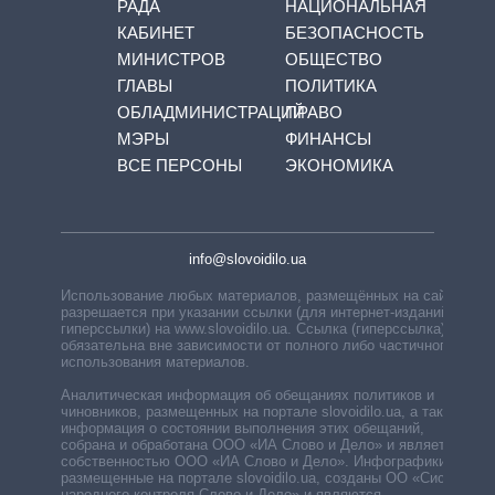
РАДА
НАЦИОНАЛЬНАЯ
КАБИНЕТ
БЕЗОПАСНОСТЬ
МИНИСТРОВ
ОБЩЕСТВО
ГЛАВЫ
ПОЛИТИКА
ОБЛАДМИНИСТРАЦИЙ
ПРАВО
МЭРЫ
ФИНАНСЫ
ВСЕ ПЕРСОНЫ
ЭКОНОМИКА
info@slovoidilo.ua
Использование любых материалов, размещённых на сайте,
разрешается при указании ссылки (для интернет-изданий —
гиперссылки) на www.slovoidilo.ua. Ссылка (гиперссылка)
обязательна вне зависимости от полного либо частичного
использования материалов.
Аналитическая информация об обещаниях политиков и
чиновников, размещенных на портале slovoidilo.ua, а также
информация о состоянии выполнения этих обещаний,
собрана и обработана ООО «ИА Слово и Дело» и является
собственностью ООО «ИА Слово и Дело». Инфографики,
размещенные на портале slovoidilo.ua, созданы ОО «Система
народного контроля Слово и Дело» и являются