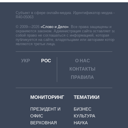
Субъект в сфере онлайн-медиа. Идентификатор медиа –
R40-05063
© 2009—2026
«Слово и Дело»
.
Все права защищены и
охраняются законом. Администрация сайта оставляет за
собой право не соглашаться с информацией, которая
публикуется на сайте, владельцами или авторами которой
являются третьи лица.
УКР
РОС
О НАС
КОНТАКТЫ
ПРАВИЛА
МОНИТОРИНГ
ТЕМАТИКИ
ПРЕЗИДЕНТ И
БИЗНЕС
ОФИС
КУЛЬТУРА
ВЕРХОВНАЯ
НАУКА