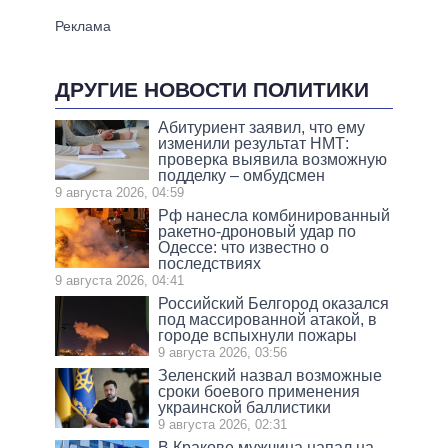
ДРУГИЕ НОВОСТИ ПОЛИТИКИ
Абитуриент заявил, что ему
изменили результат НМТ:
проверка выявила возможную
подделку – омбудсмен
9 августа 2026, 04:59
Рф нанесла комбинированный
ракетно-дроновый удар по
Одессе: что известно о
последствиях
9 августа 2026, 04:41
Российский Белгород оказался
под массированной атакой, в
городе вспыхнули пожары
9 августа 2026, 03:56
Зеленский назвал возможные
сроки боевого применения
украинской баллистики
9 августа 2026, 02:31
В Кракове мужчина напал на