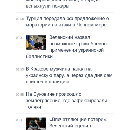
вспыхнули пожары
Турция передала рф предложение о
02:58
моратории на атаки в Черном море
Зеленский назвал
02:31
возможные сроки боевого
применения украинской
баллистики
В Кракове мужчина напал на
01:53
украинскую пару, а через два дня сам
пришел в полицию
На Буковине произошло
00:55
землетрясение: где зафиксировали
толчки
«Впечатляющие потери»:
00:41
Зеленский оценил