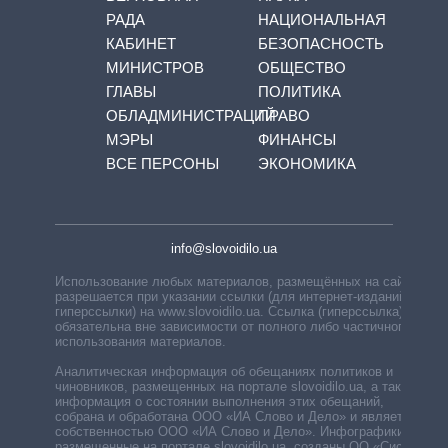
РАДА
НАЦИОНАЛЬНАЯ
КАБИНЕТ
БЕЗОПАСНОСТЬ
МИНИСТРОВ
ОБЩЕСТВО
ГЛАВЫ
ПОЛИТИКА
ОБЛАДМИНИСТРАЦИЙ
ПРАВО
МЭРЫ
ФИНАНСЫ
ВСЕ ПЕРСОНЫ
ЭКОНОМИКА
info@slovoidilo.ua
Использование любых материалов, размещённых на сайте,
разрешается при указании ссылки (для интернет-изданий —
гиперссылки) на www.slovoidilo.ua. Ссылка (гиперссылка)
обязательна вне зависимости от полного либо частичного
использования материалов.
Аналитическая информация об обещаниях политиков и
чиновников, размещенных на портале slovoidilo.ua, а также
информация о состоянии выполнения этих обещаний,
собрана и обработана ООО «ИА Слово и Дело» и является
собственностью ООО «ИА Слово и Дело». Инфографики,
размещенные на портале slovoidilo.ua, созданы ОО «Система