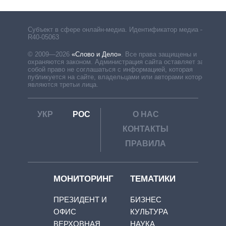
Субъект в сфере онлайн-медиа. Идентификатор медиа –
R40-05063
© 2009—2026
«Слово и Дело»
.
Все права защищены и
охраняются законом. Администрация сайта оставляет за
собой право не соглашаться с информацией, которая
публикуется на сайте, владельцами или авторами которой
являются третьи лица.
УКР
РОС
О НАС
КОНТАКТЫ
ПРАВИЛА
МОНИТОРИНГ
ТЕМАТИКИ
ПРЕЗИДЕНТ И
БИЗНЕС
ОФИС
КУЛЬТУРА
ВЕРХОВНАЯ
НАУКА