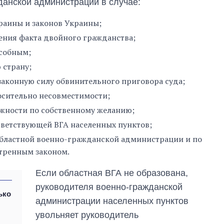
анской администрации в случае:
раины и законов Украины;
ения факта двойного гражданства;
особным;
 страну;
законную силу обвинительного приговора суда;
осительно несовместимости;
лжности по собственному желанию;
ветствующей ВГА населенных пунктов;
областной военно-гражданской администрации и по
тренным законом.
Если областная ВГА не образована,
руководителя военно-гражданской
ько
администрации населенных пунктов
увольняет руководитель