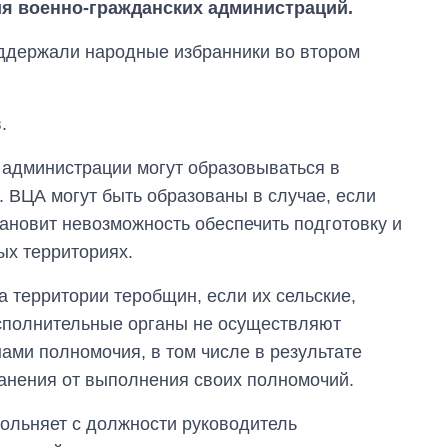
я военно-гражданских администраций.
ддержали народные избранники во втором
.
 администрации могут образовываться в
 ВЦА могут быть образованы в случае, если
ановит невозможность обеспечить подготовку и
ых территориях.
 территории теробщин, если их сельские,
Восемь
массированных
исполнительные органы не осуществляют
ударов по Украине
ами полномочия, в том числе в результате
за лето: Киев и
область стали
анения от выполнения своих полномочий.
главной целью рф
ольняет с должности руководитель