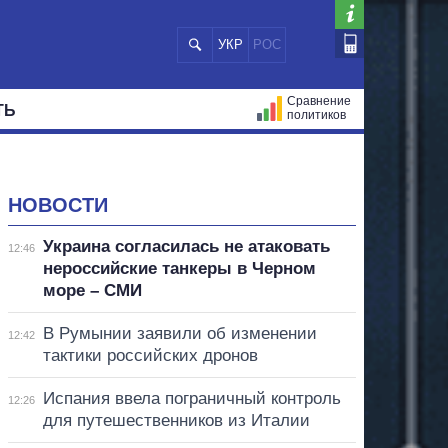
УКР
РОС
Сравнение
ТЬ
политиков
СТРАЦИЙ
МЭРЫ
ВСЕ ПЕРСОНЫ
НОВОСТИ
Украина согласилась не атаковать
12:46
нероссийские танкеры в Черном
море – СМИ
В Румынии заявили об изменении
12:42
тактики российских дронов
Испания ввела пограничный контроль
12:26
для путешественников из Италии