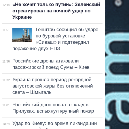
«Не хочет только путин»: Зеленский
12:10
отреагировал на ночной удар по
Украине
Генштаб сообщил об ударе
11:51
по буровой установке
«Сиваш» и подтвердил
поражение двух НПЗ
Российские дроны атаковали
11:36
пассажирский поезд Сумы – Киев
Украина прошла период рекордной
11:32
августовской жары без отключений
света – Шмыгаль
Российский дрон попал в склад в
11:01
Прилуках, вспыхнул крупный пожар
Удар по Киеву: во время ликвидации
10:56