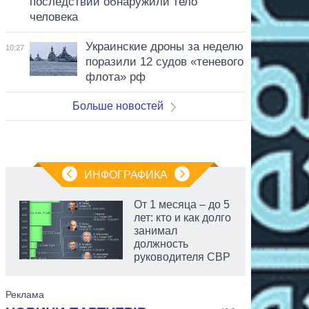
последствий обнаружили тело
человека
Украинские дроны за неделю
10:27
поразили 12 судов «теневого
флота» рф
Больше новостей
ИНФОГРАФИКА
От 1 месяца – до 5
лет: кто и как долго
занимал
должность
руководителя СВР
аспирант