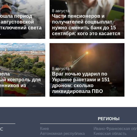
8 августа
рошла период
Части пенсионеров и
 августовской
получателей соцвыплат
отключений света
нужно сменить банк до 15
ь
сентября: кого это касается
8 августа
вела
Враг ночью ударил по
ый контроль для
Украине ракетами и 151
енников из
дроном: сколько
ликвидировала ПВО
РЕГИОНЫ
Киев
Ивано-Франковская об
ИС
Автономная республика
Киевская область