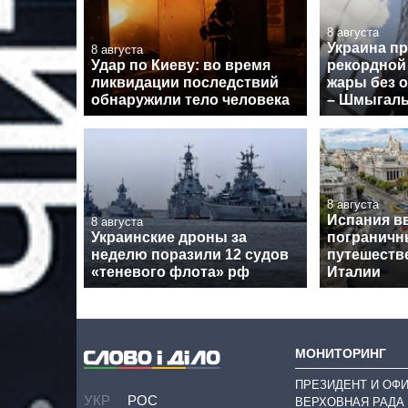
8 августа
Украина п
8 августа
Удар по Киеву: во время
рекордной
ликвидации последствий
жары без 
обнаружили тело человека
– Шмыгал
8 августа
Испания в
8 августа
Украинские дроны за
пограничн
неделю поразили 12 судов
путешеств
«теневого флота» рф
Италии
МОНИТОРИНГ
ПРЕЗИДЕНТ И ОФ
УКР
РОС
ВЕРХОВНАЯ РАДА