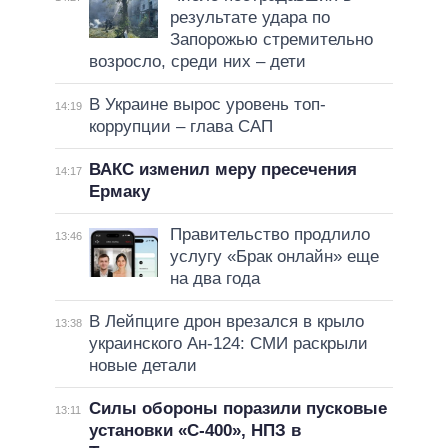
результате удара по
Запорожью стремительно
возросло, среди них – дети
В Украине вырос уровень топ-
14:19
коррупции – глава САП
ВАКС изменил меру пресечения
14:17
Ермаку
Правительство продлило
13:46
услугу «Брак онлайн» еще
на два года
В Лейпциге дрон врезался в крыло
13:38
украинского Ан-124: СМИ раскрыли
новые детали
Силы обороны поразили пусковые
13:11
установки «С-400», НПЗ в