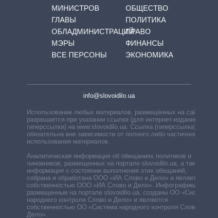
МИНИСТРОВ
ОБЩЕСТВО
ГЛАВЫ
ПОЛИТИКА
ОБЛАДМИНИСТРАЦИЙ
ПРАВО
МЭРЫ
ФИНАНСЫ
ВСЕ ПЕРСОНЫ
ЭКОНОМИКА
info@slovoidilo.ua
Использование любых материалов, размещённых на сайте,
разрешается при указании ссылки (для интернет-изданий —
гиперссылки) на www.slovoidilo.ua. Ссылка (гиперссылка)
обязательна вне зависимости от полного либо частичного
использования материалов.
Аналитическая информация об обещаниях политиков и
чиновников, размещенных на портале slovoidilo.ua, а также
информация о состоянии выполнения этих обещаний,
собрана и обработана ООО «ИА Слово и Дело» и является
собственностью ООО «ИА Слово и Дело». Инфографики,
размещенные на портале slovoidilo.ua, созданы ОО «Система
народного контроля Слово и Дело» и являются
собственностью ОО «Система народного контроля Слово и
Дело».