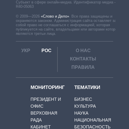
Субъект в сфере онлайн-медиа. Идентификатор медиа –
R40-05063
© 2009—2026
«Слово и Дело»
.
Все права защищены и
охраняются законом. Администрация сайта оставляет за
собой право не соглашаться с информацией, которая
публикуется на сайте, владельцами или авторами которой
являются третьи лица.
УКР
РОС
О НАС
КОНТАКТЫ
ПРАВИЛА
МОНИТОРИНГ
ТЕМАТИКИ
ПРЕЗИДЕНТ И
БИЗНЕС
ОФИС
КУЛЬТУРА
ВЕРХОВНАЯ
НАУКА
РАДА
НАЦИОНАЛЬНАЯ
КАБИНЕТ
БЕЗОПАСНОСТЬ