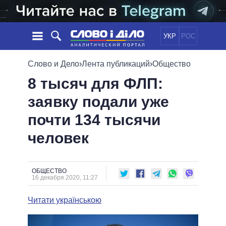
УКР
РОС
НОВОСТИ
Слово и Дело
›
Лента публикаций
›
Общество
8 тысяч для ФЛП:
ОБЕЩАНИЯ
ЛЕНТА
ПОЛИТИКА
заявку подали уже
СОБЫТИЯ
ЭКОНОМИКА
ПОЛИТИКИ
почти 134 тысячи
СТАТЬИ
ОБЩЕСТВО
ИНФОГРАФИКА
МНЕНИЯ
МИР
ВСЕ ПОЛИТИКИ
человек
ОБЗОРЫ
ПРЕЗИДЕНТ И ОФИС
ВИДЕО
ДАЙДЖЕСТЫ
ВЕРХОВНАЯ РАДА
ОБЩЕСТВО
ПОДДЕРЖАТЬ
КАБИНЕТ МИНИСТРОВ
16 декабря 2020, 11:27
ГЛАВЫ ОБЛАДМИНИСТРАЦИЙ
СРАВНЕНИЕ ПОЛИТИКОВ
Читати українською
МЭРЫ
ВСЕ ПЕРСОНЫ