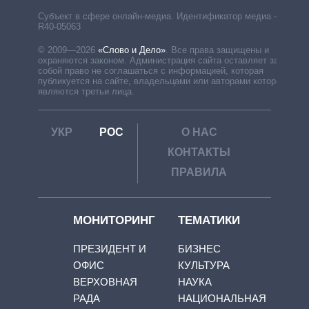
Субъект в сфере онлайн-медиа. Идентификатор медиа –
R40-05063
© 2009—2026
«Слово и Дело»
.
Все права защищены и
охраняются законом. Администрация сайта оставляет за
собой право не соглашаться с информацией, которая
публикуется на сайте, владельцами или авторами которой
являются третьи лица.
УКР
РОС
О НАС
КОНТАКТЫ
ПРАВИЛА
МОНИТОРИНГ
ТЕМАТИКИ
ПРЕЗИДЕНТ И
БИЗНЕС
ОФИС
КУЛЬТУРА
ВЕРХОВНАЯ
НАУКА
РАДА
НАЦИОНАЛЬНАЯ