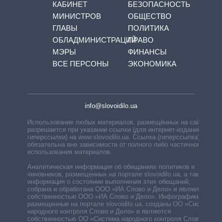
КАБИНЕТ
БЕЗОПАСНОСТЬ
МИНИСТРОВ
ОБЩЕСТВО
ГЛАВЫ
ПОЛИТИКА
ОБЛАДМИНИСТРАЦИЙ
ПРАВО
МЭРЫ
ФИНАНСЫ
ВСЕ ПЕРСОНЫ
ЭКОНОМИКА
info@slovoidilo.ua
Использование любых материалов, размещённых на сайте,
разрешается при указании ссылки (для интернет-изданий —
гиперссылки) на www.slovoidilo.ua. Ссылка (гиперссылка)
обязательна вне зависимости от полного либо частичного
использования материалов.
Аналитическая информация об обещаниях политиков и
чиновников, размещенных на портале slovoidilo.ua, а также
информация о состоянии выполнения этих обещаний,
собрана и обработана ООО «ИА Слово и Дело» и является
собственностью ООО «ИА Слово и Дело». Инфографики,
размещенные на портале slovoidilo.ua, созданы ОО «Система
народного контроля Слово и Дело» и являются
собственностью ОО «Система народного контроля Слово и