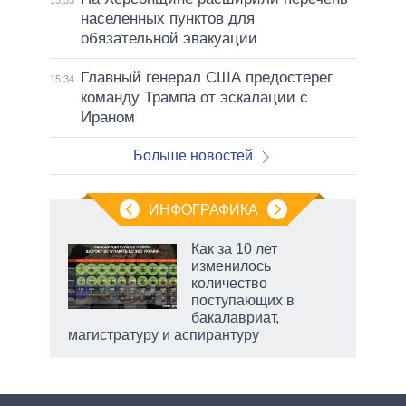
15:53
населенных пунктов для
обязательной эвакуации
Главный генерал США предостерег
15:34
команду Трампа от эскалации с
Ираном
Больше новостей
ИНФОГРАФИКА
 5
Как за 10 лет
го
изменилось
сть
количество
ВР
поступающих в
бакалавриат,
магистратуру и аспирантуру