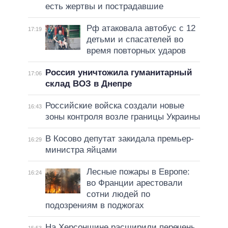
есть жертвы и пострадавшие
Рф атаковала автобус с 12
17:19
детьми и спасателей во
время повторных ударов
Россия уничтожила гуманитарный
17:06
склад ВОЗ в Днепре
Российские войска создали новые
16:43
зоны контроля возле границы Украины
В Косово депутат закидала премьер-
16:29
министра яйцами
Лесные пожары в Европе:
16:24
во Франции арестовали
сотни людей по
подозрениям в поджогах
На Херсонщине расширили перечень