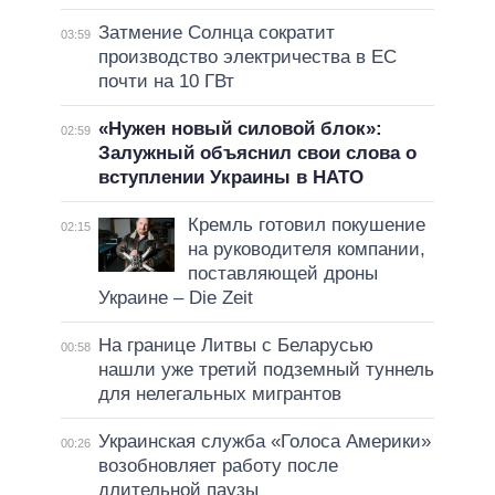
Затмение Солнца сократит
03:59
производство электричества в ЕС
почти на 10 ГВт
«Нужен новый силовой блок»:
02:59
Залужный объяснил свои слова о
вступлении Украины в НАТО
Кремль готовил покушение
02:15
на руководителя компании,
поставляющей дроны
Украине – Die Zeit
На границе Литвы с Беларусью
00:58
нашли уже третий подземный туннель
для нелегальных мигрантов
Украинская служба «Голоса Америки»
00:26
возобновляет работу после
длительной паузы