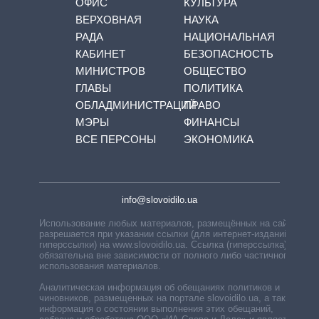
ОФИС
КУЛЬТУРА
ВЕРХОВНАЯ
НАУКА
РАДА
НАЦИОНАЛЬНАЯ
КАБИНЕТ
БЕЗОПАСНОСТЬ
МИНИСТРОВ
ОБЩЕСТВО
ГЛАВЫ
ПОЛИТИКА
ОБЛАДМИНИСТРАЦИЙ
ПРАВО
МЭРЫ
ФИНАНСЫ
ВСЕ ПЕРСОНЫ
ЭКОНОМИКА
info@slovoidilo.ua
Использование любых материалов, размещённых на сайте,
разрешается при указании ссылки (для интернет-изданий —
гиперссылки) на www.slovoidilo.ua. Ссылка (гиперссылка)
обязательна вне зависимости от полного либо частичного
использования материалов.
Аналитическая информация об обещаниях политиков и
чиновников, размещенных на портале slovoidilo.ua, а также
информация о состоянии выполнения этих обещаний,