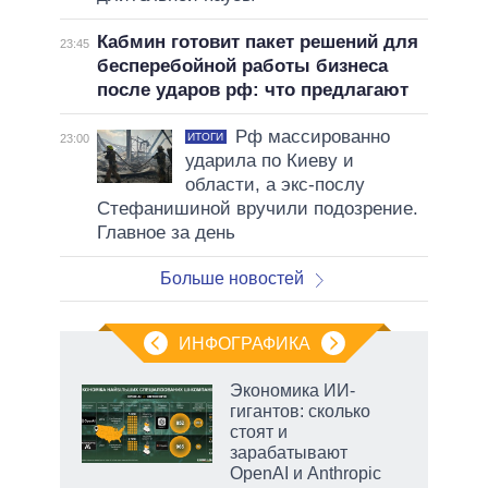
Кабмин готовит пакет решений для
23:45
бесперебойной работы бизнеса
после ударов рф: что предлагают
Рф массированно
ИТОГИ
23:00
ударила по Киеву и
области, а экс-послу
Стефанишиной вручили подозрение.
Главное за день
Больше новостей
ИНФОГРАФИКА
Экономика ИИ-
гигантов: сколько
не за
стоят и
асть
зарабатывают
елью
OpenAI и Anthropic