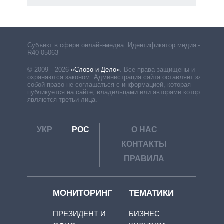
Субъект в сфере онлайн-медиа. Идентификатор медиа –
R40-05063
© 2009—2026
«Слово и Дело»
.
Все права защищены и
охраняются законом. Администрация сайта оставляет за
собой право не соглашаться с информацией, которая
публикуется на сайте, владельцами или авторами которой
являются третьи лица.
УКР
РОС
О НАС
КОНТАКТЫ
ПРАВИЛА
МОНИТОРИНГ
ТЕМАТИКИ
ПРЕЗИДЕНТ И
БИЗНЕС