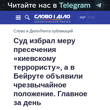
УКР
РОС
НОВОСТИ
Слово и Дело
›
Лента публикаций
Суд избрал меру
ОБЕЩАНИЯ
ЛЕНТА
ПОЛИТИКА
пресечения
СОБЫТИЯ
ЭКОНОМИКА
ПОЛИТИКИ
«киевскому
СТАТЬИ
ОБЩЕСТВО
ИНФОГРАФИКА
МНЕНИЯ
МИР
ВСЕ ПОЛИТИКИ
террористу», а в
ОБЗОРЫ
ПРЕЗИДЕНТ И ОФИС
Бейруте объявили
ВИДЕО
ДАЙДЖЕСТЫ
ВЕРХОВНАЯ РАДА
чрезвычайное
ПОДДЕРЖАТЬ
КАБИНЕТ МИНИСТРОВ
положение. Главное
ГЛАВЫ ОБЛАДМИНИСТРАЦИЙ
СРАВНЕНИЕ ПОЛИТИКОВ
МЭРЫ
за день
ВСЕ ПЕРСОНЫ