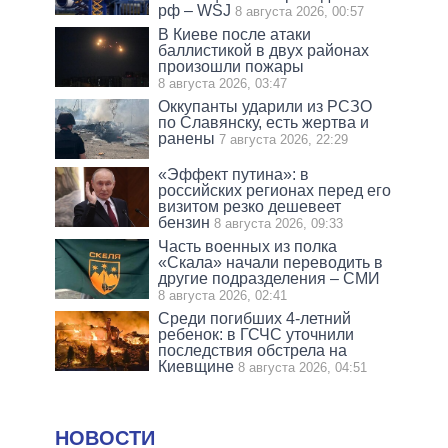
рф – WSJ
8 августа 2026, 00:57
В Киеве после атаки
баллистикой в двух районах
произошли пожары
8 августа 2026, 03:47
Оккупанты ударили из РСЗО
по Славянску, есть жертва и
ранены
7 августа 2026, 22:29
«Эффект путина»: в
российских регионах перед его
визитом резко дешевеет
бензин
8 августа 2026, 09:33
Часть военных из полка
«Скала» начали переводить в
другие подразделения – СМИ
8 августа 2026, 02:41
Среди погибших 4-летний
ребенок: в ГСЧС уточнили
последствия обстрела на
Киевщине
8 августа 2026, 04:51
НОВОСТИ