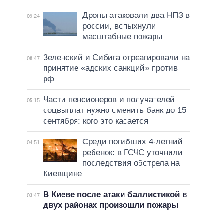
Дроны атаковали два НПЗ в
09:24
россии, вспыхнули
масштабные пожары
Зеленский и Сибига отреагировали на
08:47
принятие «адских санкций» против
рф
Части пенсионеров и получателей
05:15
соцвыплат нужно сменить банк до 15
сентября: кого это касается
Среди погибших 4-летний
04:51
ребенок: в ГСЧС уточнили
последствия обстрела на
Киевщине
В Киеве после атаки баллистикой в
03:47
двух районах произошли пожары