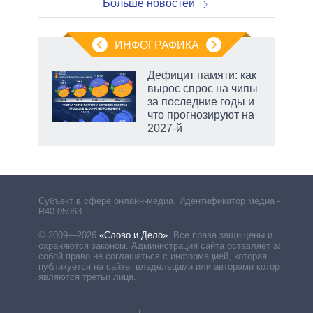
Больше новостей
ИНФОГРАФИКА
еля
Дефицит памяти: как
вырос спрос на чипы
за последние годы и
что прогнозируют на
2027-й
рф
Субъект в сфере онлайн-медиа. Идентификатор медиа –
R40-05063
© 2009—2026
«Слово и Дело»
.
Все права защищены и
охраняются законом. Администрация сайта оставляет за
собой право не соглашаться с информацией, которая
публикуется на сайте, владельцами или авторами которой
являются третьи лица.