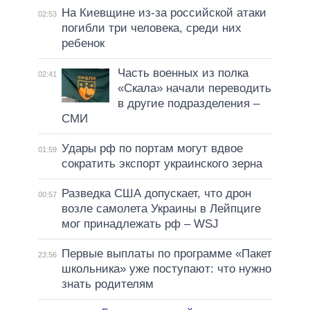
На Киевщине из-за российской атаки
02:53
погибли три человека, среди них
ребенок
Часть военных из полка
02:41
«Скала» начали переводить
в другие подразделения –
СМИ
Удары рф по портам могут вдвое
01:59
сократить экспорт украинского зерна
Разведка США допускает, что дрон
00:57
возле самолета Украины в Лейпциге
мог принадлежать рф – WSJ
Первые выплаты по программе «Пакет
23:56
школьника» уже поступают: что нужно
знать родителям