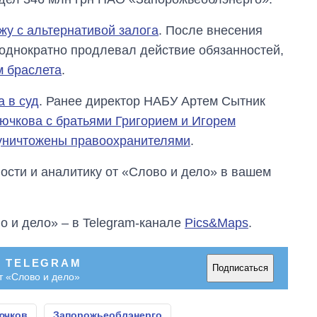
магистратуру и
аспирантуру
жу с альтернативой залога
. После внесения
еоднократно продлевал действие обязанностей,
м браслета
.
 в суд
. Ранее директор НАБУ Артем Сытник
рючкова с братьями Григорием и Игорем
 уничтожены правоохранителями
.
сти и аналитику от «Слово и дело» в вашем
о и дело» – в Telegram-канале
Pics&Maps
.
В TELEGRAM
Подписаться
т «Слово и дело»
ючков
Запорожьеоблэнерго