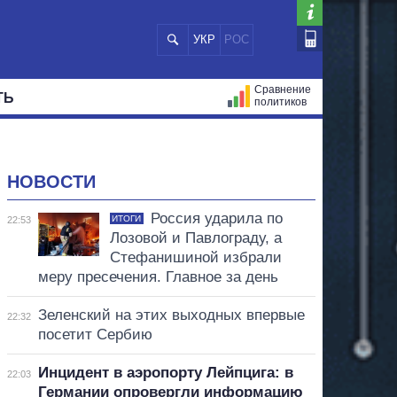
УКР
РОС
Сравнение
ТЬ
политиков
СТРАЦИЙ
МЭРЫ
ВСЕ ПЕРСОНЫ
НОВОСТИ
Россия ударила по
ИТОГИ
22:53
Лозовой и Павлограду, а
Стефанишиной избрали
меру пресечения. Главное за день
Зеленский на этих выходных впервые
22:32
посетит Сербию
Инцидент в аэропорту Лейпцига: в
22:03
Германии опровергли информацию