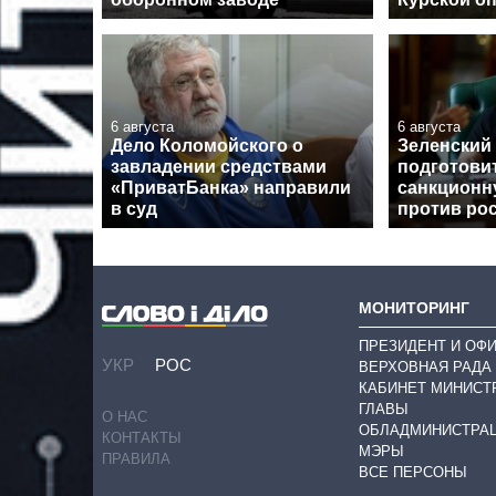
6 августа
6 августа
Дело Коломойского о
Зеленский
завладении средствами
подготови
«ПриватБанка» направили
санкционн
в суд
против ро
МОНИТОРИНГ
ПРЕЗИДЕНТ И ОФ
УКР
РОС
ВЕРХОВНАЯ РАДА
КАБИНЕТ МИНИСТ
ГЛАВЫ
О НАС
ОБЛАДМИНИСТРА
КОНТАКТЫ
МЭРЫ
ПРАВИЛА
ВСЕ ПЕРСОНЫ