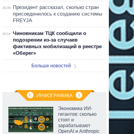
Президент рассказал, сколько стран
20:39
присоединилось к созданию системы
FREYJA
Чиновникам ТЦК сообщили о
20:14
подозрении из-за случаев
фиктивных мобилизаций в реестре
«Оберег»
Больше новостей
ИНФОГРАФИКА
Экономика ИИ-
гигантов: сколько
стоят и
зарабатывают
OpenAI и Anthropic