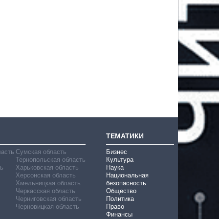
ТЕМАТИКИ
ласть
Сумская область
Бизнес
Тернопольская область
Культура
ь
Харьковская область
Наука
Херсонская область
Национальная
Хмельницкая область
безопасность
Черкасская область
Общество
Черниговская область
Политика
Черновицкая область
Право
Финансы