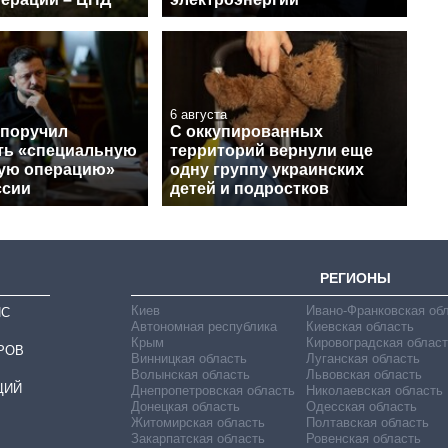
6 августа
 поручил
С оккупированных
ть «специальную
территорий вернули еще
ую операцию»
одну группу украинских
ссии
детей и подростков
РЕГИОНЫ
Киев
Ивано-Франковская об
ИС
Автономная республика
Киевская область
Крым
Кировоградская област
РОВ
Винницкая область
Луганская область
Волынская область
Львовская область
ЦИЙ
Днепропетровская область
Николаевская область
Донецкая область
Одесская область
Житомирская область
Полтавская область
Закарпатская область
Ровенская область