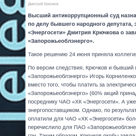
Дмитрий Крючков
Высший антикоррупционный суд назнач
по делу бывшего народного депутата,
«Энергосети» Дмитрия Крючкова о зав
«Запорожьеоблэнерго».
Такое решению 24 июня приняла коллеги
По версии следствия, Крючков и бывший 
«Запорожьеоблэнерго» Игорь Корниленков
вместо того, чтобы платить за электрич
«Запорожьеоблэнерго» (60% акций принад
посреднику ЧАО «ХК «Энергосети». А уже
энергопоставщиком. Однако, по результа
оплатили для ЧАО «ХК «Энергосети» более
перечислило для ПАО «Запорожьеоблэнер
грн. Таким образом, Крючков якобы завл