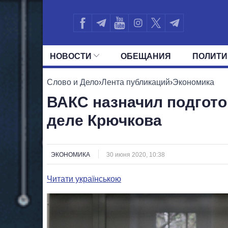
НОВОСТИ
ОБЕЩАНИЯ
ПОЛИТИ
ВСЕ ПОЛИТИКИ
ПРЕЗИДЕНТ И ОФ
Слово и Дело
›
Лента публикаций
›
Экономика
ВАКС назначил подгото
деле Крючкова
ЭКОНОМИКА
30 июня 2020, 10:38
Читати українською