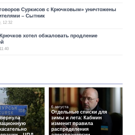
зговоров Суркисов с Крючковым» уничтожены
ителями – Сытник
, 12:32
 Крючков хотел обжаловать продление
ей
11:40
6 августа
Отдельные списки для
звернула
зимы и лета: Кабмин
мационную
изменит правила
касательно
распределения
перации – ЦПД
электроэнергии