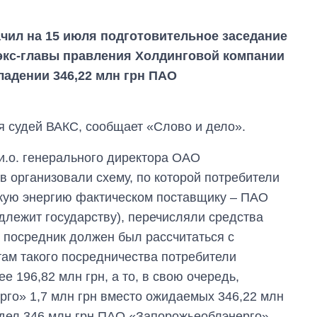
ил на 15 июля подготовительное заседание
 экс-главы правления Холдинговой компании
ладении 346,22 млн грн ПАО
я судей ВАКС, сообщает «Слово и дело».
и.о. генерального директора ОАО
 организовали схему, по которой потребители
ескую энергию фактическом поставщику – ПАО
лежит государству), перечисляли средства
 посредник должен был рассчитаться с
там такого посредничества потребители
Как за 10 лет
изменилось
 196,82 млн грн, а то, в свою очередь,
количество
го» 1,7 млн грн вместо ожидаемых 346,22 млн
поступающих в
бакалавриат,
адел 346 млн грн ПАО «Запорожьеоблэнерго».