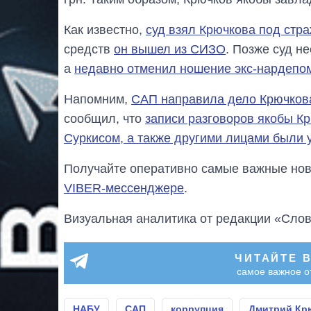
Как известно,
суд взял Крючкова под стра
средств
он вышел из СИЗО
. Позже суд н
а
недавно отменил ношение экс-нардепо
Напомним,
САП направила дело Крючкова
сообщил, что
записи разговоров якобы К
Суркисом, а также другими лицами были
Получайте оперативно самые важные ново
VIBER-мессенджере
.
Визуальная аналитика от редакции «Слов
ЧИТАЙТЕ 
самое важное о
НАБУ
САП
коррупция
Дмитрий Кр