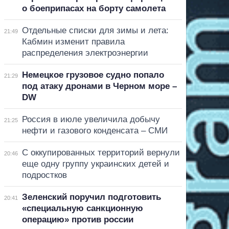
о боеприпасах на борту самолета
Отдельные списки для зимы и лета:
21:49
Кабмин изменит правила
распределения электроэнергии
Немецкое грузовое судно попало
21:29
под атаку дронами в Черном море –
DW
Россия в июле увеличила добычу
21:25
нефти и газового конденсата – СМИ
С оккупированных территорий вернули
20:46
еще одну группу украинских детей и
подростков
Зеленский поручил подготовить
20:41
«специальную санкционную
операцию» против россии