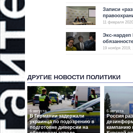
Записи «ра
правоохран
11 февраля 2020
Экс-нардеп
обязанност
19 ноября 2019, 
ДРУГИЕ НОВОСТИ ПОЛИТИКИ
6 августа
6 августа
В Германии задержали
Россия ра
украинца по подозрению в
дезинфор
подготовке диверсии на
кампанию 
оборонном заводе
Курской о