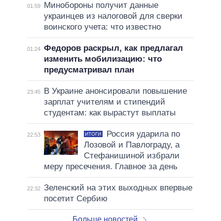
Минобороны получит данные
01:59
украинцев из налоговой для сверки
воинского учета: что известно
Федоров раскрыл, как предлагал
01:24
изменить мобилизацию: что
предусматривал план
В Украине анонсировали повышение
23:45
зарплат учителям и стипендий
студентам: как вырастут выплаты
Россия ударила по
ИТОГИ
22:53
Лозовой и Павлограду, а
Стефанишиной избрали
меру пресечения. Главное за день
Зеленский на этих выходных впервые
22:32
посетит Сербию
Больше новостей