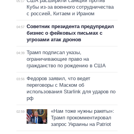
США расширили санкции против
05:17
Кубы из-за военного сотрудничества
с россией, Китаем и Ираном
Советник президента предупредил
04:57
бизнес о фейковых письмах с
угрозами атак дронов
Трамп подписал указы,
04:39
ограничивающие право на
гражданство по рождению в США
Федоров заявил, что ведет
03:56
переговоры с Маском об
использования Starlink для ударов по
рф
«Нам тоже нужны ракеты»:
02:59
Трамп прокомментировал
запрос Украины на Patriot