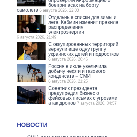
опровергли информацию о
боеприпасах на борту
самолета
6 августа 2026, 22:03
Отдельные списки для зимы и
лета: Кабмин изменит правила
распределения
электроэнергии
6 августа 2026, 21:49
С оккупированных территорий
вернули еще одну группу
украинских детей и подростков
6 августа 2026, 20:46
Россия в июле увеличила
добычу нефти и газового
конденсата – СМИ
6 августа 2026, 21:25
Советник президента
предупредил бизнес о
фейковых письмах с угрозами
атак дронов
7 августа 2026, 04:57
НОВОСТИ